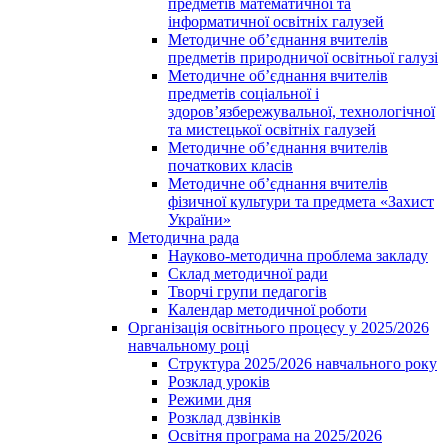
предметів математичної та
інформатичної освітніх галузей
Методичне об’єднання вчителів
предметів природничої освітньої галузі
Методичне об’єднання вчителів
предметів соціальної і
здоров’язбережувальної, технологічної
та мистецької освітніх галузей
Методичне об’єднання вчителів
початкових класів
Методичне об’єднання вчителів
фізичної культури та предмета «Захист
України»
Методична рада
Науково-методична проблема закладу
Склад методичної ради
Творчі групи педагогів
Календар методичної роботи
Організація освітнього процесу у 2025/2026
навчальному році
Структура 2025/2026 навчального року
Розклад уроків
Режими дня
Розклад дзвінків
Освітня програма на 2025/2026