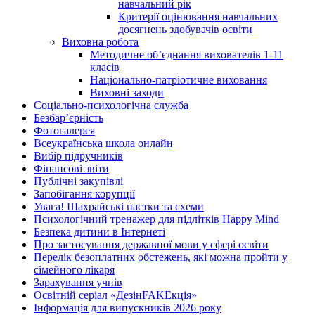
навчальний рік
Критерії оцінювання навчальних
досягнень здобувачів освіти
Виховна робота
Методичне об’єднання вихователів 1-11
класів
Національно-патріотичне виховання
Виховні заходи
Соціально-психологічна служба
Безбар’єрність
Фотогалерея
Всеукраїнська школа онлайн
Вибір підручників
Фінансові звіти
Публічні закупівлі
Запобігання корупції
Увага! Шахрайські пастки та схеми
Психологічний тренажер для підлітків Happy Mind
Безпека дитини в Інтернеті
Про застосування державної мови у сфері освіти
Перелік безоплатних обстежень, які можна пройти у
сімейного лікаря
Зарахування учнів
Освітній серіал «ДезінFAKEкція»
Інформація для випускників 2026 року