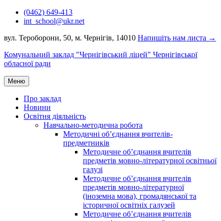
Перейти
(0462) 649-413
до
int_school@ukr.net
вмісту
вул. Тероборони, 50, м. Чернігів, 14010
Напишіть нам листа →
Комунальний заклад "Чернігівський ліцей" Чернігівської
обласної ради
Меню
Про заклад
Новини
Освітня діяльність
Навчально-методична робота
Методичні об’єднання вчителів-
предметників
Методичне об’єднання вчителів
предметів мовно-літературної освітньої
галузі
Методичне об’єднання вчителів
предметів мовно-літературної
(іноземна мова), громадянської та
історичної освітніх галузей
Методичне об’єднання вчителів