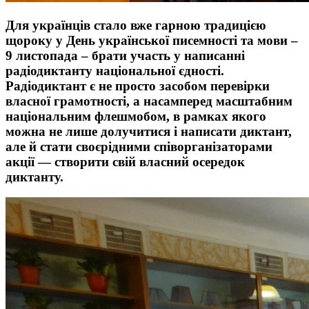
Для українців стало вже гарною традицією
щороку у День української писемності та мови –
9 листопада – брати участь у написанні
радіодиктанту національної єдності.
Радіодиктант є не просто засобом перевірки
власної грамотності, а насамперед масштабним
національним флешмобом, в рамках якого
можна не лише долучитися і написати диктант,
але й стати своєрідними співорганізаторами
акції ― створити свій власний осередок
диктанту.