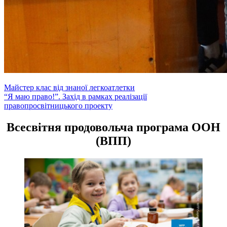
Навігація
Майстер клас від знаної легкоатлетки
“Я маю право!”. Захід в рамках реалізації
записів
правопросвітницького проекту
Всесвітня продовольча програма ООН
(ВПП)