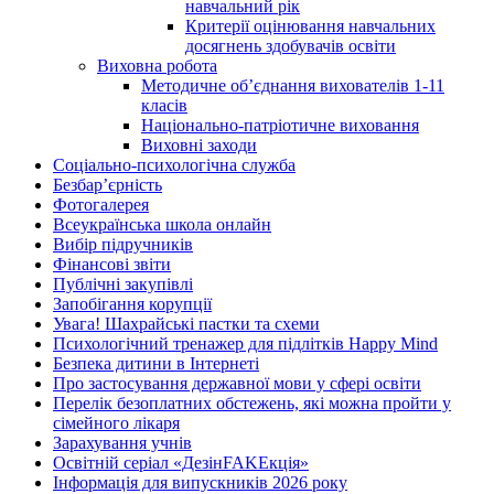
навчальний рік
Критерії оцінювання навчальних
досягнень здобувачів освіти
Виховна робота
Методичне об’єднання вихователів 1-11
класів
Національно-патріотичне виховання
Виховні заходи
Соціально-психологічна служба
Безбар’єрність
Фотогалерея
Всеукраїнська школа онлайн
Вибір підручників
Фінансові звіти
Публічні закупівлі
Запобігання корупції
Увага! Шахрайські пастки та схеми
Психологічний тренажер для підлітків Happy Mind
Безпека дитини в Інтернеті
Про застосування державної мови у сфері освіти
Перелік безоплатних обстежень, які можна пройти у
сімейного лікаря
Зарахування учнів
Освітній серіал «ДезінFAKEкція»
Інформація для випускників 2026 року