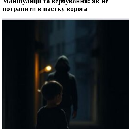
Маніпуляції та вербування: як не
потрапити в пастку ворога