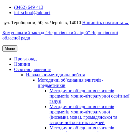
Перейти
(0462) 649-413
до
int_school@ukr.net
вмісту
вул. Тероборони, 50, м. Чернігів, 14010
Напишіть нам листа →
Комунальний заклад "Чернігівський ліцей" Чернігівської
обласної ради
Меню
Про заклад
Новини
Освітня діяльність
Навчально-методична робота
Методичні об’єднання вчителів-
предметників
Методичне об’єднання вчителів
предметів мовно-літературної освітньої
галузі
Методичне об’єднання вчителів
предметів мовно-літературної
(іноземна мова), громадянської та
історичної освітніх галузей
Методичне об’єднання вчителів