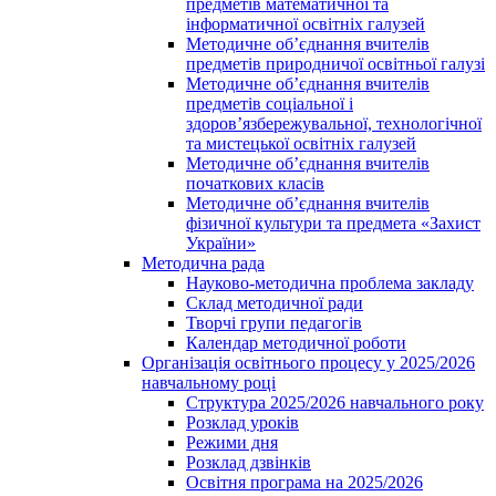
предметів математичної та
інформатичної освітніх галузей
Методичне об’єднання вчителів
предметів природничої освітньої галузі
Методичне об’єднання вчителів
предметів соціальної і
здоров’язбережувальної, технологічної
та мистецької освітніх галузей
Методичне об’єднання вчителів
початкових класів
Методичне об’єднання вчителів
фізичної культури та предмета «Захист
України»
Методична рада
Науково-методична проблема закладу
Склад методичної ради
Творчі групи педагогів
Календар методичної роботи
Організація освітнього процесу у 2025/2026
навчальному році
Структура 2025/2026 навчального року
Розклад уроків
Режими дня
Розклад дзвінків
Освітня програма на 2025/2026