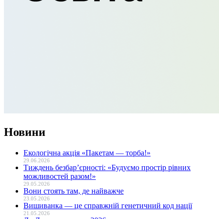
Новини
Екологічна акція «Пакетам — торба!»
29.06.2026
Тиждень безбар’єрності: «Будуємо простір рівних
можливостей разом!»
29.05.2026
Вони стоять там, де найважче
23.05.2026
Вишиванка — це справжній генетичний код нації
21.05.2026