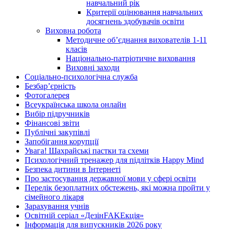
навчальний рік
Критерії оцінювання навчальних
досягнень здобувачів освіти
Виховна робота
Методичне об’єднання вихователів 1-11
класів
Національно-патріотичне виховання
Виховні заходи
Соціально-психологічна служба
Безбар’єрність
Фотогалерея
Всеукраїнська школа онлайн
Вибір підручників
Фінансові звіти
Публічні закупівлі
Запобігання корупції
Увага! Шахрайські пастки та схеми
Психологічний тренажер для підлітків Happy Mind
Безпека дитини в Інтернеті
Про застосування державної мови у сфері освіти
Перелік безоплатних обстежень, які можна пройти у
сімейного лікаря
Зарахування учнів
Освітній серіал «ДезінFAKEкція»
Інформація для випускників 2026 року