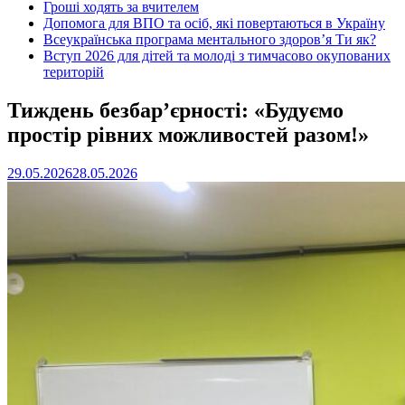
Гроші ходять за вчителем
Допомога для ВПО та осіб, які повертаються в Україну
Всеукраїнська програма ментального здоров’я Ти як?
Вступ 2026 для дітей та молоді з тимчасово окупованих
територій
Тиждень безбар’єрності: «Будуємо
простір рівних можливостей разом!»
29.05.2026
28.05.2026