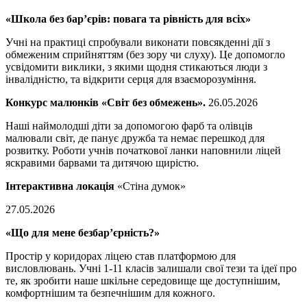
«Школа без бар’єрів: повага та рівність для всіх»
Учні на практиці спробували виконати повсякденні дії з
обмеженим сприйняттям (без зору чи слуху). Це допомогло
усвідомити виклики, з якими щодня стикаються люди з
інвалідністю, та відкрити серця для взаєморозуміння.
Конкурс малюнків «Світ без обмежень»
.
26.05.2026
Наші наймолодші діти за допомогою фарб та олівців
малювали світ, де панує дружба та немає перешкод для
розвитку. Роботи учнів початкової ланки наповнили ліцей
яскравими барвами та дитячою щирістю.
Інтерактивна локація
«Стіна думок»
27.05.2026
«Що для мене безбар’єрність?»
Простір у коридорах ліцею став платформою для
висловлювань. Учні 1-11 класів залишали свої тези та ідеї про
те, як зробити наше шкільне середовище ще доступнішим,
комфортнішим та безпечнішим для кожного.