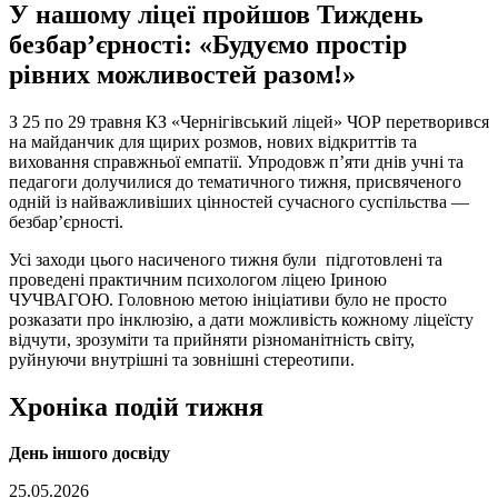
У нашому ліцеї пройшов Тиждень
безбар’єрності: «Будуємо простір
рівних можливостей разом!»
З 25 по 29 травня КЗ «Чернігівський ліцей» ЧОР перетворився
на майданчик для щирих розмов, нових відкриттів та
виховання справжньої емпатії. Упродовж п’яти днів учні та
педагоги долучилися до тематичного тижня, присвяченого
одній із найважливіших цінностей сучасного суспільства —
безбар’єрності.
Усі заходи цього насиченого тижня були підготовлені та
проведені практичним психологом ліцею Іриною
ЧУЧВАГОЮ. Головною метою ініціативи було не просто
розказати про інклюзію, а дати можливість кожному ліцеїсту
відчути, зрозуміти та прийняти різноманітність світу,
руйнуючи внутрішні та зовнішні стереотипи.
Хроніка подій тижня
День іншого досвіду
25.05.2026