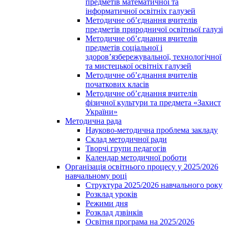
предметів математичної та
інформатичної освітніх галузей
Методичне об’єднання вчителів
предметів природничої освітньої галузі
Методичне об’єднання вчителів
предметів соціальної і
здоров’язбережувальної, технологічної
та мистецької освітніх галузей
Методичне об’єднання вчителів
початкових класів
Методичне об’єднання вчителів
фізичної культури та предмета «Захист
України»
Методична рада
Науково-методична проблема закладу
Склад методичної ради
Творчі групи педагогів
Календар методичної роботи
Організація освітнього процесу у 2025/2026
навчальному році
Структура 2025/2026 навчального року
Розклад уроків
Режими дня
Розклад дзвінків
Освітня програма на 2025/2026