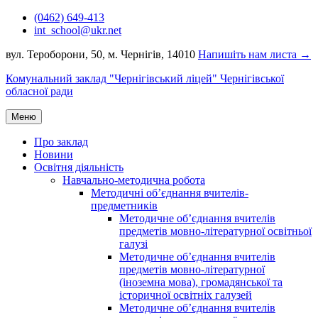
Перейти
(0462) 649-413
до
int_school@ukr.net
вмісту
вул. Тероборони, 50, м. Чернігів, 14010
Напишіть нам листа →
Комунальний заклад "Чернігівський ліцей" Чернігівської
обласної ради
Меню
Про заклад
Новини
Освітня діяльність
Навчально-методична робота
Методичні об’єднання вчителів-
предметників
Методичне об’єднання вчителів
предметів мовно-літературної освітньої
галузі
Методичне об’єднання вчителів
предметів мовно-літературної
(іноземна мова), громадянської та
історичної освітніх галузей
Методичне об’єднання вчителів