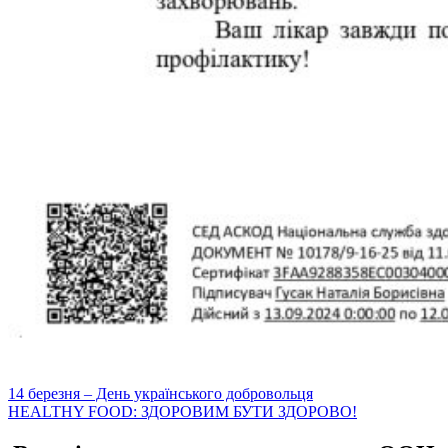
Навігація
14 березня – День українського добровольця
HEАLTHY FOOD: ЗДОРОВИМ БУТИ ЗДОРОВО!
записів