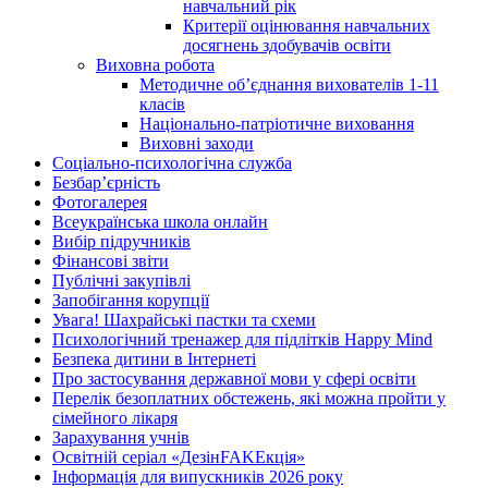
навчальний рік
Критерії оцінювання навчальних
досягнень здобувачів освіти
Виховна робота
Методичне об’єднання вихователів 1-11
класів
Національно-патріотичне виховання
Виховні заходи
Соціально-психологічна служба
Безбар’єрність
Фотогалерея
Всеукраїнська школа онлайн
Вибір підручників
Фінансові звіти
Публічні закупівлі
Запобігання корупції
Увага! Шахрайські пастки та схеми
Психологічний тренажер для підлітків Happy Mind
Безпека дитини в Інтернеті
Про застосування державної мови у сфері освіти
Перелік безоплатних обстежень, які можна пройти у
сімейного лікаря
Зарахування учнів
Освітній серіал «ДезінFAKEкція»
Інформація для випускників 2026 року