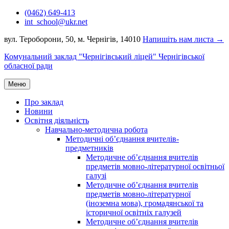
Перейти
(0462) 649-413
до
int_school@ukr.net
вмісту
вул. Тероборони, 50, м. Чернігів, 14010
Напишіть нам листа →
Комунальний заклад "Чернігівський ліцей" Чернігівської
обласної ради
Меню
Про заклад
Новини
Освітня діяльність
Навчально-методична робота
Методичні об’єднання вчителів-
предметників
Методичне об’єднання вчителів
предметів мовно-літературної освітньої
галузі
Методичне об’єднання вчителів
предметів мовно-літературної
(іноземна мова), громадянської та
історичної освітніх галузей
Методичне об’єднання вчителів