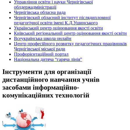
Управління освіти і науки Чернігівської
облдержадміністрації
Чернігівська обласна рада
Чернігівский обласний інститут післядипломної
педагогічної освіти імені К.Д.Ушинського
Український центр оцінювання якості освіти
Київський регіональний центр оцінювання якості освіти
Всеукраїнська школа онлайн
Центр професійного розвитку педагогічних працівників
Чернігівської міської ради
Профорієнтаційний портал
Національна дитяча “гаряча лінія”
Інструменти для організації
дистанційного навчання учнів
засобами інформаційно-
комунікаційних технологій