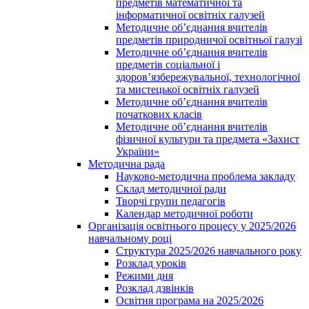
предметів математичної та
інформатичної освітніх галузей
Методичне об’єднання вчителів
предметів природничої освітньої галузі
Методичне об’єднання вчителів
предметів соціальної і
здоров’язбережувальної, технологічної
та мистецької освітніх галузей
Методичне об’єднання вчителів
початкових класів
Методичне об’єднання вчителів
фізичної культури та предмета «Захист
України»
Методична рада
Науково-методична проблема закладу
Склад методичної ради
Творчі групи педагогів
Календар методичної роботи
Організація освітнього процесу у 2025/2026
навчальному році
Структура 2025/2026 навчального року
Розклад уроків
Режими дня
Розклад дзвінків
Освітня програма на 2025/2026