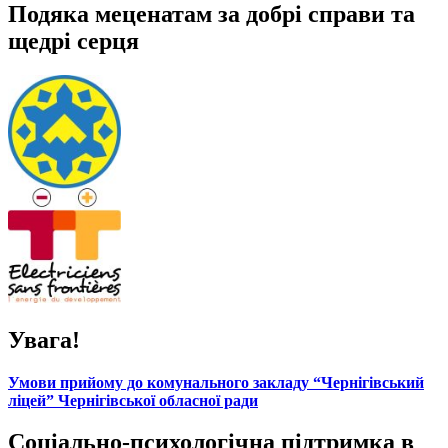
Подяка меценатам за добрі справи та
щедрі серця
Увага!
Умови прийому до комунального закладу “Чернігівський
ліцей” Чернігівської обласної ради
Соціально-психологічна підтримка в