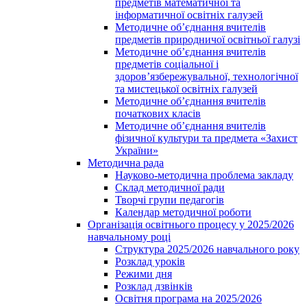
предметів математичної та
інформатичної освітніх галузей
Методичне об’єднання вчителів
предметів природничої освітньої галузі
Методичне об’єднання вчителів
предметів соціальної і
здоров’язбережувальної, технологічної
та мистецької освітніх галузей
Методичне об’єднання вчителів
початкових класів
Методичне об’єднання вчителів
фізичної культури та предмета «Захист
України»
Методична рада
Науково-методична проблема закладу
Склад методичної ради
Творчі групи педагогів
Календар методичної роботи
Організація освітнього процесу у 2025/2026
навчальному році
Структура 2025/2026 навчального року
Розклад уроків
Режими дня
Розклад дзвінків
Освітня програма на 2025/2026