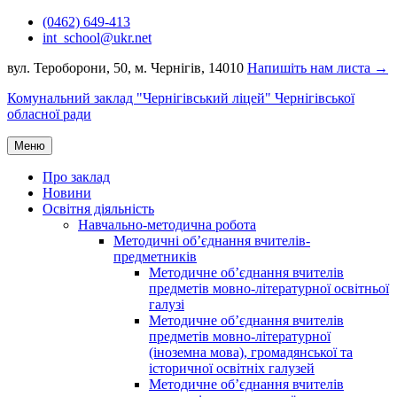
Перейти
(0462) 649-413
до
int_school@ukr.net
вмісту
вул. Тероборони, 50, м. Чернігів, 14010
Напишіть нам листа →
Комунальний заклад "Чернігівський ліцей" Чернігівської
обласної ради
Меню
Про заклад
Новини
Освітня діяльність
Навчально-методична робота
Методичні об’єднання вчителів-
предметників
Методичне об’єднання вчителів
предметів мовно-літературної освітньої
галузі
Методичне об’єднання вчителів
предметів мовно-літературної
(іноземна мова), громадянської та
історичної освітніх галузей
Методичне об’єднання вчителів