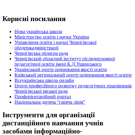
Корисні посилання
Нова українська школа
Міністерство освіти і науки України
Управління освіти і науки Чернігівської
облдержадміністрації
Чернігівська обласна рада
Чернігівский обласний інститут післядипломної
педагогічної освіти імені К.Д.Ушинського
Український центр оцінювання якості освіти
Київський регіональний центр оцінювання якості освіти
Всеукраїнська школа онлайн
Центр професійного розвитку педагогічних працівників
Чернігівської міської ради
Профорієнтаційний портал
Національна дитяча “гаряча лінія”
Інструменти для організації
дистанційного навчання учнів
засобами інформаційно-