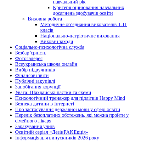
навчальний рік
Критерії оцінювання навчальних
досягнень здобувачів освіти
Виховна робота
Методичне об’єднання вихователів 1-11
класів
Національно-патріотичне виховання
Виховні заходи
Соціально-психологічна служба
Безбар’єрність
Фотогалерея
Всеукраїнська школа онлайн
Вибір підручників
Фінансові звіти
Публічні закупівлі
Запобігання корупції
Увага! Шахрайські пастки та схеми
Психологічний тренажер для підлітків Happy Mind
Безпека дитини в Інтернеті
Про застосування державної мови у сфері освіти
Перелік безоплатних обстежень, які можна пройти у
сімейного лікаря
Зарахування учнів
Освітній серіал «ДезінFAKEкція»
Інформація для випускників 2026 року