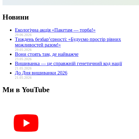
Новини
Екологічна акція «Пакетам — торба!»
29.06.2026
Тиждень безбар’єрності: «Будуємо простір рівних
можливостей разом!»
29.05.2026
Вони стоять там, де найважче
23.05.2026
Вишиванка — це справжній генетичний код нації
21.05.2026
До Дня вишиванки 2026
21.05.2026
Ми в YouTube