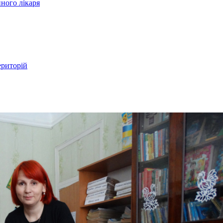
ного лікаря
ериторій