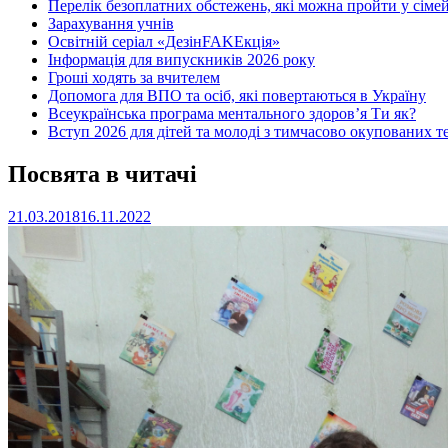
Перелік безоплатних обстежень, які можна пройти у сімей
Зарахування учнів
Освітній серіал «ДезінFAKEкція»
Інформація для випускників 2026 року
Гроші ходять за вчителем
Допомога для ВПО та осіб, які повертаються в Україну
Всеукраїнська програма ментального здоров’я Ти як?
Вступ 2026 для дітей та молоді з тимчасово окупованих т
Посвята в читачі
21.03.2018
16.11.2022