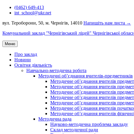
Перейти
(0462) 649-413
до
int_school@ukr.net
вмісту
вул. Тероборони, 50, м. Чернігів, 14010
Напишіть нам листа →
Комунальний заклад "Чернігівський ліцей" Чернігівської облас
Меню
Про заклад
Новини
Освітня діяльність
Навчально-методична робота
Методичні об’єднання вчителів-предметників
Методичне об’єднання вчителів предметі
Методичне об’єднання вчителів предметів
Методичне об’єднання вчителів предметі
Методичне об’єднання вчителів предметі
Методичне об’єднання вчителів предметів
Методичне об’єднання вчителів початко
Методичне об’єднання вчителів фізичної
Методична рада
Науково-методична проблема закладу
Склад методичної ради