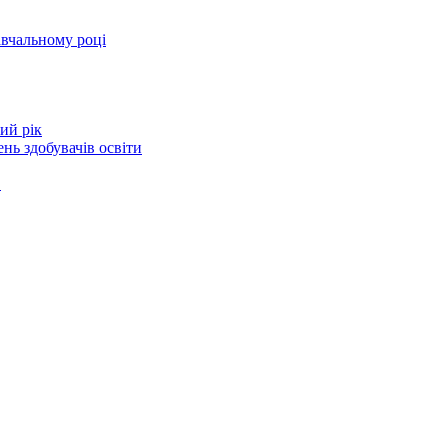
авчальному році
ий рік
нь здобувачів освіти
в