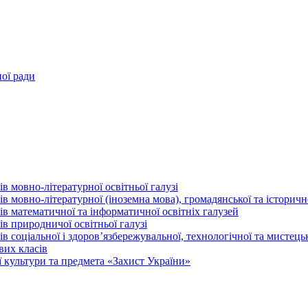
ної ради
в мовно-літературної освітньої галузі
 мовно-літературної (іноземна мова), громадянської та історично
в математичної та інформатичної освітніх галузей
в природничої освітньої галузі
 соціальної і здоров’язбережувальної, технологічної та мистецьк
вих класів
 культури та предмета «Захист України»