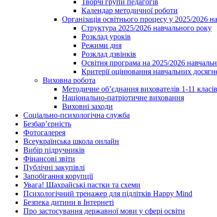
Творчі групи педагогів
Календар методичної роботи
Організація освітнього процесу у 2025/2026 н
Структура 2025/2026 навчального року
Розклад уроків
Режими дня
Розклад дзвінків
Освітня програма на 2025/2026 навчальн
Критерії оцінювання навчальних досягне
Виховна робота
Методичне об’єднання вихователів 1-11 класі
Національно-патріотичне виховання
Виховні заходи
Соціально-психологічна служба
Безбар’єрність
Фотогалерея
Всеукраїнська школа онлайн
Вибір підручників
Фінансові звіти
Публічні закупівлі
Запобігання корупції
Увага! Шахрайські пастки та схеми
Психологічний тренажер для підлітків Happy Mind
Безпека дитини в Інтернеті
Про застосування державної мови у сфері освіти