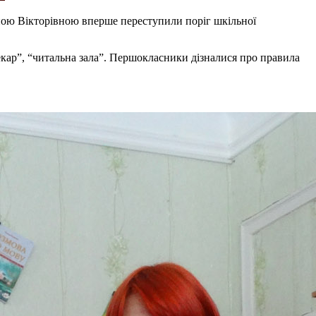
иною Вікторівною вперше переступили поріг шкільної
екар”, “читальна зала”. Першокласники дізналися про правила