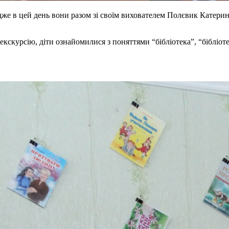
дже в цей день вони разом зі своїм вихователем Полєвик Катер
екскурсію, діти ознайомилися з поняттями “бібліотека”, “бібліот