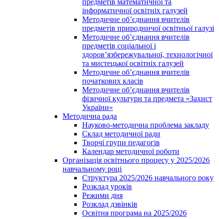
предметів математичної та
інформатичної освітніх галузей
Методичне об’єднання вчителів
предметів природничої освітньої галузі
Методичне об’єднання вчителів
предметів соціальної і
здоров’язбережувальної, технологічної
та мистецької освітніх галузей
Методичне об’єднання вчителів
початкових класів
Методичне об’єднання вчителів
фізичної культури та предмета «Захист
України»
Методична рада
Науково-методична проблема закладу
Склад методичної ради
Творчі групи педагогів
Календар методичної роботи
Організація освітнього процесу у 2025/2026
навчальному році
Структура 2025/2026 навчального року
Розклад уроків
Режими дня
Розклад дзвінків
Освітня програма на 2025/2026