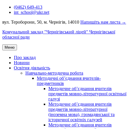
Перейти
(0462) 649-413
до
int_school@ukr.net
вмісту
вул. Тероборони, 50, м. Чернігів, 14010
Напишіть нам листа →
Комунальний заклад "Чернігівський ліцей" Чернігівської
обласної ради
Меню
Про заклад
Новини
Освітня діяльність
Навчально-методична робота
Методичні об’єднання вчителів-
предметників
Методичне об’єднання вчителів
предметів мовно-літературної освітньої
галузі
Методичне об’єднання вчителів
предметів мовно-літературної
(іноземна мова), громадянської та
історичної освітніх галузей
Методичне об’єднання вчителів