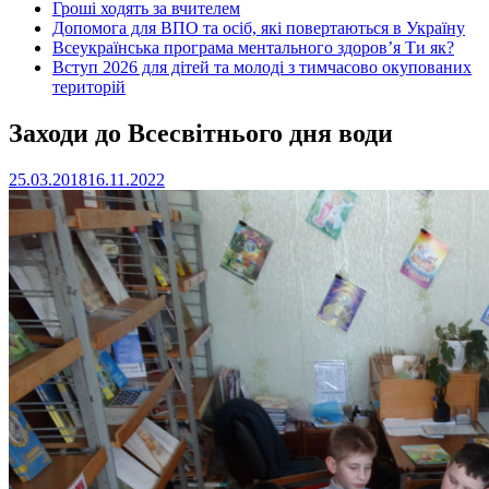
Гроші ходять за вчителем
Допомога для ВПО та осіб, які повертаються в Україну
Всеукраїнська програма ментального здоров’я Ти як?
Вступ 2026 для дітей та молоді з тимчасово окупованих
територій
Заходи до Всесвітнього дня води
25.03.2018
16.11.2022