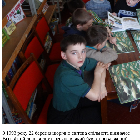
З 1993 року 22 березня щорічно світова спільнота відзначає
Всесвітній день водних ресурсів, який був запроваджений