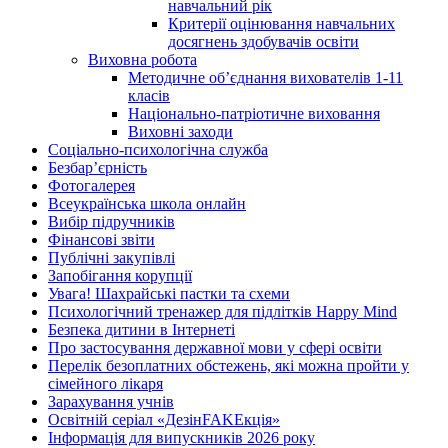
навчальний рік
Критерії оцінювання навчальних
досягнень здобувачів освіти
Виховна робота
Методичне об’єднання вихователів 1-11
класів
Національно-патріотичне виховання
Виховні заходи
Соціально-психологічна служба
Безбар’єрність
Фотогалерея
Всеукраїнська школа онлайн
Вибір підручників
Фінансові звіти
Публічні закупівлі
Запобігання корупції
Увага! Шахрайські пастки та схеми
Психологічний тренажер для підлітків Happy Mind
Безпека дитини в Інтернеті
Про застосування державної мови у сфері освіти
Перелік безоплатних обстежень, які можна пройти у
сімейного лікаря
Зарахування учнів
Освітній серіал «ДезінFAKEкція»
Інформація для випускників 2026 року