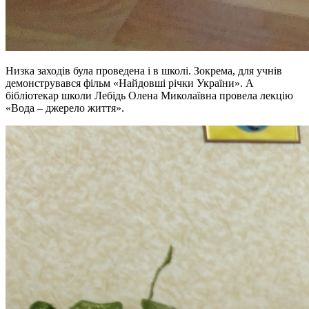
Низка заходів була проведена і в школі. Зокрема, для учнів
демонструвався фільм «Найдовші річки України». А
бібліотекар школи Лебідь Олена Миколаївна провела лекцію
«Вода – джерело життя».