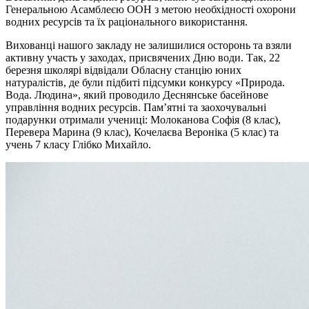
Генеральною Асамблеєю ООН з метою необхідності охорони
водних ресурсів та їх раціонального використання.
Вихованці нашого закладу не залишилися осторонь та взяли
активну участь у заходах, присвячених Дню води. Так, 22
березня школярі відвідали Обласну станцію юних
натуралістів, де були підбиті підсумки конкурсу «Природа.
Вода. Людина», який проводило Деснянське басейнове
управління водних ресурсів. Пам’ятні та заохочувальні
подарунки отримали учениці: Молоканова Софія (8 клас),
Перевера Марина (9 клас), Кочелаєва Вероніка (5 клас) та
учень 7 класу Глібко Михайло.