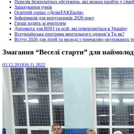
Перелік безоплатних обстежень, які можна пройти у сімей
Зарахування учнів
Освітній серіал «ДезінFAKEкція»
Інформація для випускників 2026 року
Гроші ходять за вчителем
Допомога для ВПО та осіб, які повертаються в Україну
Всеукраїнська програма ментального здоров’я Ти як?
Вступ 2026 для дітей та молоді з тимчасово окупованих т
Змагання “Веселі старти” для наймоло
03.12.2018
16.11.2022