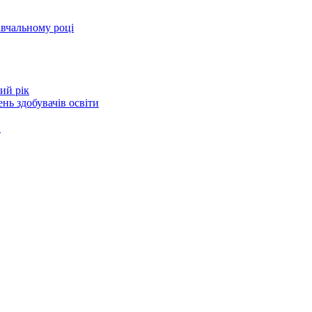
авчальному році
ий рік
нь здобувачів освіти
в