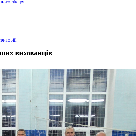
ного лікаря
ериторій
дших вихованців