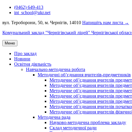
Перейти
(0462) 649-413
до
int_school@ukr.net
вмісту
вул. Тероборони, 50, м. Чернігів, 14010
Напишіть нам листа →
Комунальний заклад "Чернігівський ліцей" Чернігівської облас
Меню
Про заклад
Новини
Освітня діяльність
Навчально-методична робота
Методичні об’єднання вчителів-предметників
Методичне об’єднання вчителів предметі
Методичне об’єднання вчителів предметів
Методичне об’єднання вчителів предметі
Методичне об’єднання вчителів предметі
Методичне об’єднання вчителів предметів
Методичне об’єднання вчителів початко
Методичне об’єднання вчителів фізичної
Методична рада
Науково-методична проблема закладу
Склад методичної ради