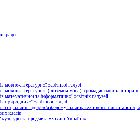
ної ради
в мовно-літературної освітньої галузі
 мовно-літературної (іноземна мова), громадянської та історично
в математичної та інформатичної освітніх галузей
в природничої освітньої галузі
 соціальної і здоров’язбережувальної, технологічної та мистецьк
вих класів
 культури та предмета «Захист України»