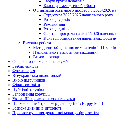
Творчі групи педагогів
Календар методичної роботи
Організація освітнього процесу у 2025/2026 н
Структура 2025/2026 навчального року
Розклад уроків
Режими дня
Розклад дзвінків
Освітня програма на 2025/2026 навчальн
Критерії оцінювання навчальних досягне
Виховна робота
Методичне об’єднання вихователів 1-11 класі
Національно-патріотичне виховання
Виховні заходи
Соціально-психологічна служба
Безбар’єрність
Фотогалерея
Всеукраїнська школа онлайн
Вибір підручників
Фінансові звіти
Публічні закупівлі
Запобігання корупції
Увага! Шахрайські пастки та схеми
Психологічний тренажер для підлітків Happy Mind
Безпека дитини в Інтернеті
Про застосування державної мови у сфері освіти