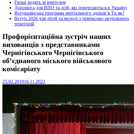
Гроші ходять за вчителем
Допомога для ВПО та осіб, які повертаються в Україну
Всеукраїнська програма ментального здоров’я Ти як?
Вступ 2026 для дітей та молоді з тимчасово окупованих
територій
Профорієнтаційна зустріч наших
вихованців з представниками
Чернігівського Чернігівського
об’єднаного міського військового
комісаріату
25.02.2019
16.11.2022