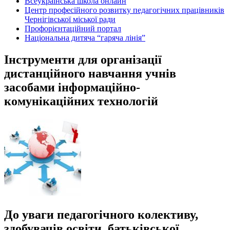
Всеукраїнська школа онлайн
Центр професійного розвитку педагогічних працівників
Чернігівської міської ради
Профорієнтаційний портал
Національна дитяча “гаряча лінія”
Інструменти для організації
дистанційного навчання учнів
засобами інформаційно-
комунікаційних технологій
До уваги педагогічного колективу,
здобувачів освіти, батьківської