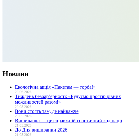
Новини
Екологічна акція «Пакетам — торба!»
29.06.2026
Тиждень безбар’єрності: «Будуємо простір рівних
можливостей разом!»
29.05.2026
Вони стоять там, де найважче
23.05.2026
Вишиванка — це справжній генетичний код нації
21.05.2026
До Дня вишиванки 2026
21.05.2026