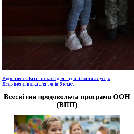
Навігація
Відзначення Всесвітнього дня водно-болотних угідь
День іменинника для учнів 6 класу
записів
Всесвітня продовольча програма ООН
(ВПП)