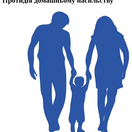
Протидія домашньому насильству