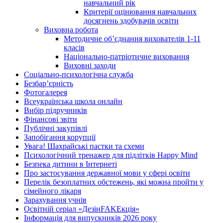
навчальний рік
Критерії оцінювання навчальних
досягнень здобувачів освіти
Виховна робота
Методичне об’єднання вихователів 1-11
класів
Національно-патріотичне виховання
Виховні заходи
Соціально-психологічна служба
Безбар’єрність
Фотогалерея
Всеукраїнська школа онлайн
Вибір підручників
Фінансові звіти
Публічні закупівлі
Запобігання корупції
Увага! Шахрайські пастки та схеми
Психологічний тренажер для підлітків Happy Mind
Безпека дитини в Інтернеті
Про застосування державної мови у сфері освіти
Перелік безоплатних обстежень, які можна пройти у
сімейного лікаря
Зарахування учнів
Освітній серіал «ДезінFAKEкція»
Інформація для випускників 2026 року