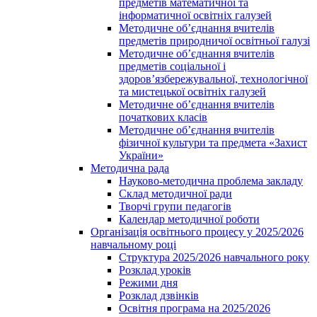
предметів математичної та
інформатичної освітніх галузей
Методичне об’єднання вчителів
предметів природничої освітньої галузі
Методичне об’єднання вчителів
предметів соціальної і
здоров’язбережувальної, технологічної
та мистецької освітніх галузей
Методичне об’єднання вчителів
початкових класів
Методичне об’єднання вчителів
фізичної культури та предмета «Захист
України»
Методична рада
Науково-методична проблема закладу
Склад методичної ради
Творчі групи педагогів
Календар методичної роботи
Організація освітнього процесу у 2025/2026
навчальному році
Структура 2025/2026 навчального року
Розклад уроків
Режими дня
Розклад дзвінків
Освітня програма на 2025/2026