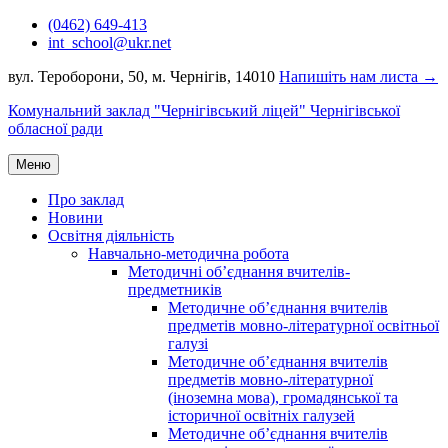
Перейти
(0462) 649-413
до
int_school@ukr.net
вмісту
вул. Тероборони, 50, м. Чернігів, 14010
Напишіть нам листа →
Комунальний заклад "Чернігівський ліцей" Чернігівської
обласної ради
Меню
Про заклад
Новини
Освітня діяльність
Навчально-методична робота
Методичні об’єднання вчителів-
предметників
Методичне об’єднання вчителів
предметів мовно-літературної освітньої
галузі
Методичне об’єднання вчителів
предметів мовно-літературної
(іноземна мова), громадянської та
історичної освітніх галузей
Методичне об’єднання вчителів