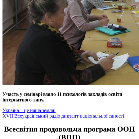
Участь у семінарі взяло 11 психологів закладів освіти
інтернатного типу.
Навігація
Україна – це наша земля!
XVII Всеукраїнський радіо диктант національної єдності
записів
Всесвітня продовольча програма ООН
(ВПП)