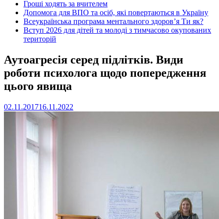
Гроші ходять за вчителем
Допомога для ВПО та осіб, які повертаються в Україну
Всеукраїнська програма ментального здоров’я Ти як?
Вступ 2026 для дітей та молоді з тимчасово окупованих
територій
Аутоагресія серед підлітків. Види
роботи психолога щодо попередження
цього явища
02.11.2017
16.11.2022