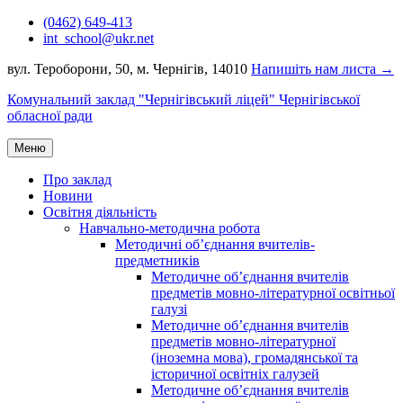
Перейти
(0462) 649-413
до
int_school@ukr.net
вмісту
вул. Тероборони, 50, м. Чернігів, 14010
Напишіть нам листа →
Комунальний заклад "Чернігівський ліцей" Чернігівської
обласної ради
Меню
Про заклад
Новини
Освітня діяльність
Навчально-методична робота
Методичні об’єднання вчителів-
предметників
Методичне об’єднання вчителів
предметів мовно-літературної освітньої
галузі
Методичне об’єднання вчителів
предметів мовно-літературної
(іноземна мова), громадянської та
історичної освітніх галузей
Методичне об’єднання вчителів