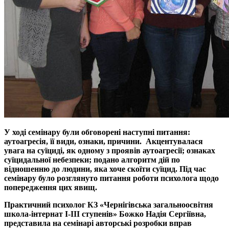
У ході семінару були обговорені наступні питання:
аутоагресія, її види, ознаки, причини. Акцентувалася
увага на суїциді, як одному з проявів аутоагресії; ознаках
суїцидальної небезпеки; подано алгоритм дій по
відношенню до людини, яка хоче скоїти суїцид. Під час
семінару було розглянуто питання роботи психолога щодо
попередження цих явищ.
Практичний психолог КЗ «Чернігівська загальноосвітня
школа-інтернат І-ІІІ ступенів» Божко Надія Сергіївна,
представила на семінарі авторські розробки вправ