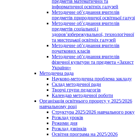
предметів математичної та
інформатичної освітніх галузей
Методичне об’єднання вчителів
предметів природничої освітньої галузі
Методичне об’єднання вчителів
предметів соціальної і
здоров’язбережувальної, технологічної
та мистецької освітніх галузей
Методичне об’єднання вчителів
початкових класів
Методичне об’єднання вчителів
фізичної культури та предмета «Захист
України»
Методична рада
Науково-методична проблема закладу
Склад методичної ради
Творчі групи педагогів
Календар методичної роботи
Організація освітнього процесу у 2025/2026
навчальному році
Структура 2025/2026 навчального року
Розклад уроків
Режими дня
Розклад дзвінків
Освітня програма на 2025/2026