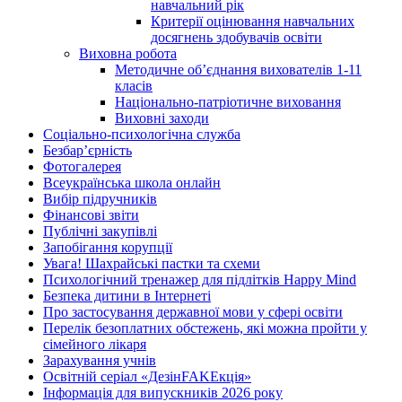
навчальний рік
Критерії оцінювання навчальних
досягнень здобувачів освіти
Виховна робота
Методичне об’єднання вихователів 1-11
класів
Національно-патріотичне виховання
Виховні заходи
Соціально-психологічна служба
Безбар’єрність
Фотогалерея
Всеукраїнська школа онлайн
Вибір підручників
Фінансові звіти
Публічні закупівлі
Запобігання корупції
Увага! Шахрайські пастки та схеми
Психологічний тренажер для підлітків Happy Mind
Безпека дитини в Інтернеті
Про застосування державної мови у сфері освіти
Перелік безоплатних обстежень, які можна пройти у
сімейного лікаря
Зарахування учнів
Освітній серіал «ДезінFAKEкція»
Інформація для випускників 2026 року