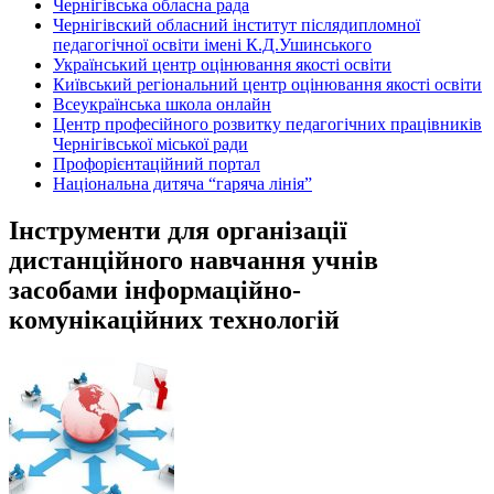
Чернігівська обласна рада
Чернігівский обласний інститут післядипломної
педагогічної освіти імені К.Д.Ушинського
Український центр оцінювання якості освіти
Київський регіональний центр оцінювання якості освіти
Всеукраїнська школа онлайн
Центр професійного розвитку педагогічних працівників
Чернігівської міської ради
Профорієнтаційний портал
Національна дитяча “гаряча лінія”
Інструменти для організації
дистанційного навчання учнів
засобами інформаційно-
комунікаційних технологій