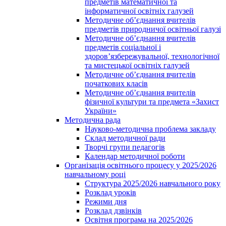
предметів математичної та
інформатичної освітніх галузей
Методичне об’єднання вчителів
предметів природничої освітньої галузі
Методичне об’єднання вчителів
предметів соціальної і
здоров’язбережувальної, технологічної
та мистецької освітніх галузей
Методичне об’єднання вчителів
початкових класів
Методичне об’єднання вчителів
фізичної культури та предмета «Захист
України»
Методична рада
Науково-методична проблема закладу
Склад методичної ради
Творчі групи педагогів
Календар методичної роботи
Організація освітнього процесу у 2025/2026
навчальному році
Структура 2025/2026 навчального року
Розклад уроків
Режими дня
Розклад дзвінків
Освітня програма на 2025/2026