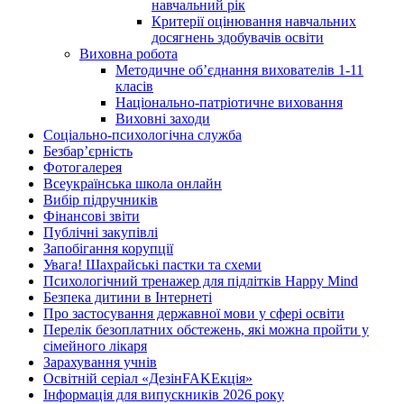
навчальний рік
Критерії оцінювання навчальних
досягнень здобувачів освіти
Виховна робота
Методичне об’єднання вихователів 1-11
класів
Національно-патріотичне виховання
Виховні заходи
Соціально-психологічна служба
Безбар’єрність
Фотогалерея
Всеукраїнська школа онлайн
Вибір підручників
Фінансові звіти
Публічні закупівлі
Запобігання корупції
Увага! Шахрайські пастки та схеми
Психологічний тренажер для підлітків Happy Mind
Безпека дитини в Інтернеті
Про застосування державної мови у сфері освіти
Перелік безоплатних обстежень, які можна пройти у
сімейного лікаря
Зарахування учнів
Освітній серіал «ДезінFAKEкція»
Інформація для випускників 2026 року