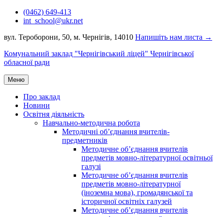
Перейти
(0462) 649-413
до
int_school@ukr.net
вмісту
вул. Тероборони, 50, м. Чернігів, 14010
Напишіть нам листа →
Комунальний заклад "Чернігівський ліцей" Чернігівської
обласної ради
Меню
Про заклад
Новини
Освітня діяльність
Навчально-методична робота
Методичні об’єднання вчителів-
предметників
Методичне об’єднання вчителів
предметів мовно-літературної освітньої
галузі
Методичне об’єднання вчителів
предметів мовно-літературної
(іноземна мова), громадянської та
історичної освітніх галузей
Методичне об’єднання вчителів