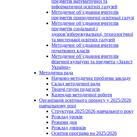
предметів математичної та
інформатичної освітніх галузей
Методичне об’єднання вчителів
предметів природничої освітньої галузі
Методичне об’єднання вчителів
предметів соціальної і
здоров’язбережувальної, технологічної
та мистецької освітніх галузей
Методичне об’єднання вчителів
початкових класів
Методичне об’єднання вчителів
фізичної культури та предмета «Захист
України»
Методична рада
Науково-методична проблема закладу
Склад методичної ради
Творчі групи педагогів
Календар методичної роботи
Організація освітнього процесу у 2025/2026
навчальному році
Структура 2025/2026 навчального року
Розклад уроків
Режими дня
Розклад дзвінків
Освітня програма на 2025/2026