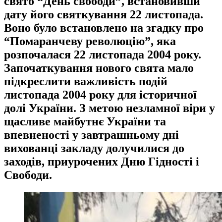
свято “День свободи”, встановивши
дату його святкування 22 листопада.
Воно було встановлено на згадку про
“Помаранчеву революцію”, яка
розпочалася 22 листопада 2004 року.
Започаткування нового свята мало
підкреслити важливість подій
листопада 2004 року для історичної
долі України. З метою незламної віри у
щасливе майбутнє України та
впевненості у завтрашньому дні
вихованці закладу долучилися до
заходів, приурочених Дню Гідності і
Свободи.