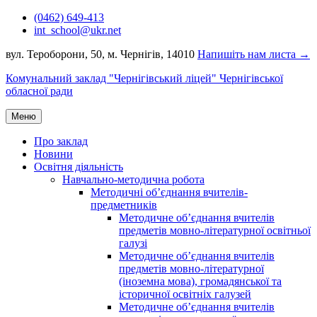
Перейти
(0462) 649-413
до
int_school@ukr.net
вмісту
вул. Тероборони, 50, м. Чернігів, 14010
Напишіть нам листа →
Комунальний заклад "Чернігівський ліцей" Чернігівської
обласної ради
Меню
Про заклад
Новини
Освітня діяльність
Навчально-методична робота
Методичні об’єднання вчителів-
предметників
Методичне об’єднання вчителів
предметів мовно-літературної освітньої
галузі
Методичне об’єднання вчителів
предметів мовно-літературної
(іноземна мова), громадянської та
історичної освітніх галузей
Методичне об’єднання вчителів