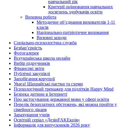
навчальний рік
Критерії оцінювання навчальних
досягнень здобувачів освіти
Виховна робота
Методичне об’єднання вихователів 1-11
класів
Національно-патріотичне виховання
Виховні заходи
Соціально-психологічна служба
Безбар’єрність
Фотогалерея
Всеукраїнська школа онлайн
Вибір підручників
Фінансові звіти
Публічні закупівлі
Запобігання корупції
Увага! Шахрайські пастки та схеми
Психологічний тренажер для підлітків Happy Mind
Безпека дитини в Інтернеті
Про застосування державної мови у сфері освіти
Перелік безоплатних обстежень, які можна пройти у
сімейного лікаря
Зарахування учнів
Освітній серіал «ДезінFAKEкція»
Інформація для випускників 2026 року