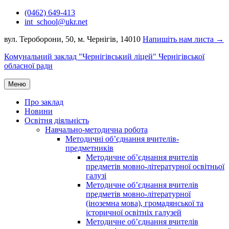
Перейти
(0462) 649-413
до
int_school@ukr.net
вмісту
вул. Тероборони, 50, м. Чернігів, 14010
Напишіть нам листа →
Комунальний заклад "Чернігівський ліцей" Чернігівської
обласної ради
Меню
Про заклад
Новини
Освітня діяльність
Навчально-методична робота
Методичні об’єднання вчителів-
предметників
Методичне об’єднання вчителів
предметів мовно-літературної освітньої
галузі
Методичне об’єднання вчителів
предметів мовно-літературної
(іноземна мова), громадянської та
історичної освітніх галузей
Методичне об’єднання вчителів