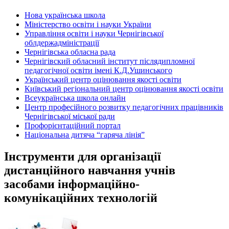
Нова українська школа
Міністерство освіти і науки України
Управління освіти і науки Чернігівської
облдержадміністрації
Чернігівська обласна рада
Чернігівский обласний інститут післядипломної
педагогічної освіти імені К.Д.Ушинського
Український центр оцінювання якості освіти
Київський регіональний центр оцінювання якості освіти
Всеукраїнська школа онлайн
Центр професійного розвитку педагогічних працівників
Чернігівської міської ради
Профорієнтаційний портал
Національна дитяча “гаряча лінія”
Інструменти для організації
дистанційного навчання учнів
засобами інформаційно-
комунікаційних технологій