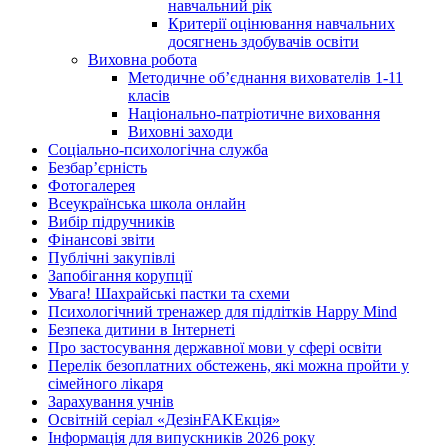
навчальний рік
Критерії оцінювання навчальних
досягнень здобувачів освіти
Виховна робота
Методичне об’єднання вихователів 1-11
класів
Національно-патріотичне виховання
Виховні заходи
Соціально-психологічна служба
Безбар’єрність
Фотогалерея
Всеукраїнська школа онлайн
Вибір підручників
Фінансові звіти
Публічні закупівлі
Запобігання корупції
Увага! Шахрайські пастки та схеми
Психологічний тренажер для підлітків Happy Mind
Безпека дитини в Інтернеті
Про застосування державної мови у сфері освіти
Перелік безоплатних обстежень, які можна пройти у
сімейного лікаря
Зарахування учнів
Освітній серіал «ДезінFAKEкція»
Інформація для випускників 2026 року