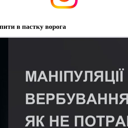
пити в пастку ворога