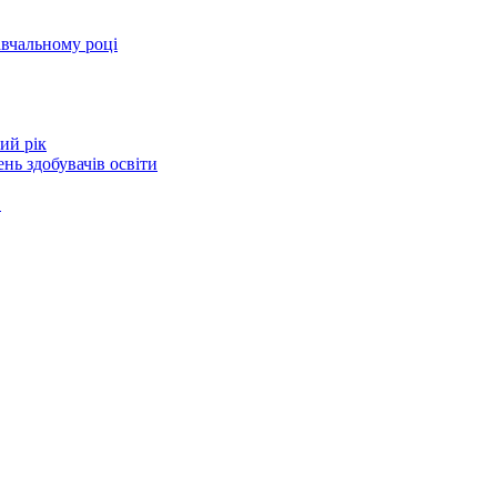
авчальному році
ий рік
нь здобувачів освіти
в