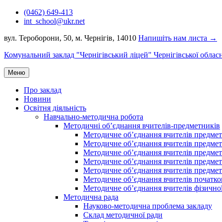
Перейти
(0462) 649-413
до
int_school@ukr.net
вмісту
вул. Тероборони, 50, м. Чернігів, 14010
Напишіть нам листа →
Комунальний заклад "Чернігівський ліцей" Чернігівської облас
Меню
Про заклад
Новини
Освітня діяльність
Навчально-методична робота
Методичні об’єднання вчителів-предметників
Методичне об’єднання вчителів предметі
Методичне об’єднання вчителів предметів
Методичне об’єднання вчителів предметі
Методичне об’єднання вчителів предметі
Методичне об’єднання вчителів предметів
Методичне об’єднання вчителів початко
Методичне об’єднання вчителів фізичної
Методична рада
Науково-методична проблема закладу
Склад методичної ради