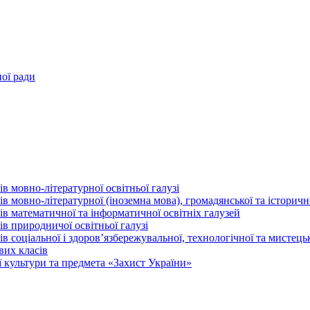
ної ради
в мовно-літературної освітньої галузі
 мовно-літературної (іноземна мова), громадянської та історично
в математичної та інформатичної освітніх галузей
в природничої освітньої галузі
 соціальної і здоров’язбережувальної, технологічної та мистецьк
вих класів
 культури та предмета «Захист України»