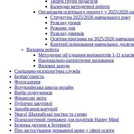
Творчі групи педагогів
Календар методичної роботи
Організація освітнього процесу у 2025/2026 н
Структура 2025/2026 навчального року
Розклад уроків
Режими дня
Розклад дзвінків
Освітня програма на 2025/2026 навчальн
Критерії оцінювання навчальних досягне
Виховна робота
Методичне об’єднання вихователів 1-11 класі
Національно-патріотичне виховання
Виховні заходи
Соціально-психологічна служба
Безбар’єрність
Фотогалерея
Всеукраїнська школа онлайн
Вибір підручників
Фінансові звіти
Публічні закупівлі
Запобігання корупції
Увага! Шахрайські пастки та схеми
Психологічний тренажер для підлітків Happy Mind
Безпека дитини в Інтернеті
Про застосування державної мови у сфері освіти