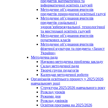
предметів математичної та
інформатичної освітніх галузей
Методичне об’єднання вчителів
предметів природничої освітньої галузі
Методичне об’єднання вчителів
предметів соціальної і
здоров’язбережувальної, технологічної
та мистецької освітніх галузей
Методичне об’єднання вчителів
початкових класів
Методичне об’єднання вчителів
фізичної культури та предмета «Захист
України»
Методична рада
Науково-методична проблема закладу
Склад методичної ради
Творчі групи педагогів
Календар методичної роботи
Організація освітнього процесу у 2025/2026
навчальному році
Структура 2025/2026 навчального року
Розклад уроків
Режими дня
Розклад дзвінків
Освітня програма на 2025/2026