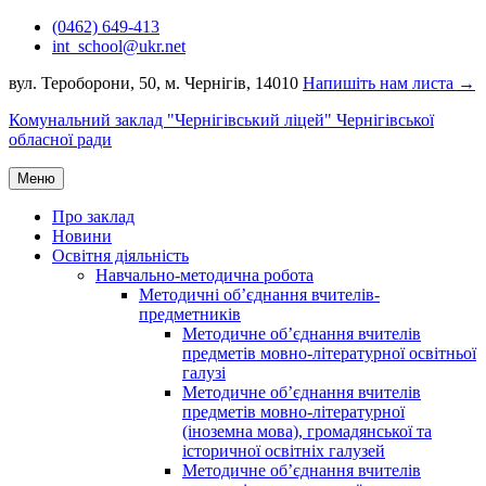
Перейти
(0462) 649-413
до
int_school@ukr.net
вмісту
вул. Тероборони, 50, м. Чернігів, 14010
Напишіть нам листа →
Комунальний заклад "Чернігівський ліцей" Чернігівської
обласної ради
Меню
Про заклад
Новини
Освітня діяльність
Навчально-методична робота
Методичні об’єднання вчителів-
предметників
Методичне об’єднання вчителів
предметів мовно-літературної освітньої
галузі
Методичне об’єднання вчителів
предметів мовно-літературної
(іноземна мова), громадянської та
історичної освітніх галузей
Методичне об’єднання вчителів