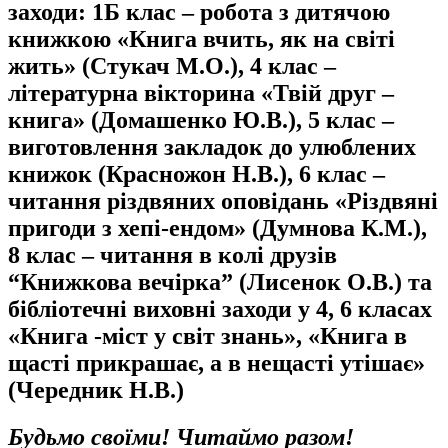
заходи: 1Б клас – робота з дитячою
книжкою «Книга вчить, як на світі
жить» (Стукач М.О.), 4 клас –
літературна вікторина «Твій друг –
книга» (Домашенко Ю.В.), 5 клас –
виготовлення закладок до улюблених
книжок (Красножон Н.В.), 6 клас –
читання різдвяних оповідань «Різдвяні
пригоди з хепі-ендом» (Думнова К.М.),
8 клас – читання в колі друзів
“Книжкова вечірка” (Лисенок О.В.) та
бібліотечні виховні заходи у 4, 6 класах
«Книга -міст у світ знань», «Книга в
щасті прикрашає, а в нещасті утішає»
(Чередник Н.В.)
Б
удьмо своїми! Читаймо разом!