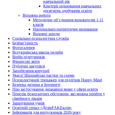
навчальний рік
Критерії оцінювання навчальних
досягнень здобувачів освіти
Виховна робота
Методичне об’єднання вихователів 1-11
класів
Національно-патріотичне виховання
Виховні заходи
Соціально-психологічна служба
Безбар’єрність
Фотогалерея
Всеукраїнська школа онлайн
Вибір підручників
Фінансові звіти
Публічні закупівлі
Запобігання корупції
Увага! Шахрайські пастки та схеми
Психологічний тренажер для підлітків Happy Mind
Безпека дитини в Інтернеті
Про застосування державної мови у сфері освіти
Перелік безоплатних обстежень, які можна пройти у
сімейного лікаря
Зарахування учнів
Освітній серіал «ДезінFAKEкція»
Інформація для випускників 2026 року