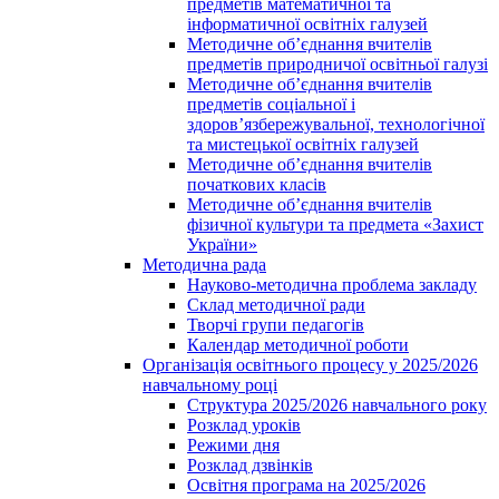
предметів математичної та
інформатичної освітніх галузей
Методичне об’єднання вчителів
предметів природничої освітньої галузі
Методичне об’єднання вчителів
предметів соціальної і
здоров’язбережувальної, технологічної
та мистецької освітніх галузей
Методичне об’єднання вчителів
початкових класів
Методичне об’єднання вчителів
фізичної культури та предмета «Захист
України»
Методична рада
Науково-методична проблема закладу
Склад методичної ради
Творчі групи педагогів
Календар методичної роботи
Організація освітнього процесу у 2025/2026
навчальному році
Структура 2025/2026 навчального року
Розклад уроків
Режими дня
Розклад дзвінків
Освітня програма на 2025/2026