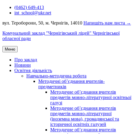
Перейти
(0462) 649-413
до
int_school@ukr.net
вмісту
вул. Тероборони, 50, м. Чернігів, 14010
Напишіть нам листа →
Комунальний заклад "Чернігівський ліцей" Чернігівської
обласної ради
Меню
Про заклад
Новини
Освітня діяльність
Навчально-методична робота
Методичні об’єднання вчителів-
предметників
Методичне об’єднання вчителів
предметів мовно-літературної освітньої
галузі
Методичне об’єднання вчителів
предметів мовно-літературної
(іноземна мова), громадянської та
історичної освітніх галузей
Методичне об’єднання вчителів