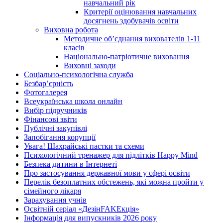
навчальний рік
Критерії оцінювання навчальних
досягнень здобувачів освіти
Виховна робота
Методичне об’єднання вихователів 1-11
класів
Національно-патріотичне виховання
Виховні заходи
Соціально-психологічна служба
Безбар’єрність
Фотогалерея
Всеукраїнська школа онлайн
Вибір підручників
Фінансові звіти
Публічні закупівлі
Запобігання корупції
Увага! Шахрайські пастки та схеми
Психологічний тренажер для підлітків Happy Mind
Безпека дитини в Інтернеті
Про застосування державної мови у сфері освіти
Перелік безоплатних обстежень, які можна пройти у
сімейного лікаря
Зарахування учнів
Освітній серіал «ДезінFAKEкція»
Інформація для випускників 2026 року