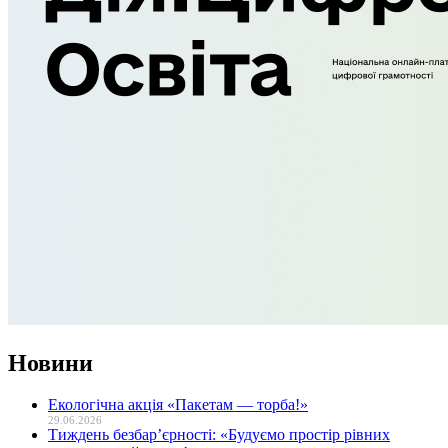
Новини
Екологічна акція «Пакетам — торба!»
29.06.2026
Тиждень безбар’єрності: «Будуємо простір рівних