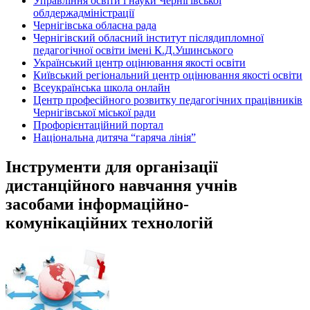
Управління освіти і науки Чернігівської
облдержадміністрації
Чернігівська обласна рада
Чернігівский обласний інститут післядипломної
педагогічної освіти імені К.Д.Ушинського
Український центр оцінювання якості освіти
Київський регіональний центр оцінювання якості освіти
Всеукраїнська школа онлайн
Центр професійного розвитку педагогічних працівників
Чернігівської міської ради
Профорієнтаційний портал
Національна дитяча “гаряча лінія”
Інструменти для організації
дистанційного навчання учнів
засобами інформаційно-
комунікаційних технологій