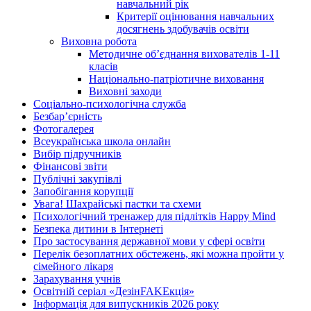
навчальний рік
Критерії оцінювання навчальних
досягнень здобувачів освіти
Виховна робота
Методичне об’єднання вихователів 1-11
класів
Національно-патріотичне виховання
Виховні заходи
Соціально-психологічна служба
Безбар’єрність
Фотогалерея
Всеукраїнська школа онлайн
Вибір підручників
Фінансові звіти
Публічні закупівлі
Запобігання корупції
Увага! Шахрайські пастки та схеми
Психологічний тренажер для підлітків Happy Mind
Безпека дитини в Інтернеті
Про застосування державної мови у сфері освіти
Перелік безоплатних обстежень, які можна пройти у
сімейного лікаря
Зарахування учнів
Освітній серіал «ДезінFAKEкція»
Інформація для випускників 2026 року