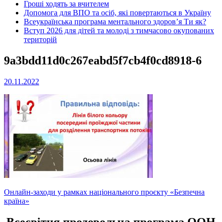
Гроші ходять за вчителем
Допомога для ВПО та осіб, які повертаються в Україну
Всеукраїнська програма ментального здоров’я Ти як?
Вступ 2026 для дітей та молоді з тимчасово окупованих
територій
9a3bdd11d0c267eabd5f7cb4f0cd8918-6
20.11.2022
Навігація
Онлайн-заходи у рамках національного проєкту «Безпечна
країна»
записів
Всесвітня продовольча програма ООН