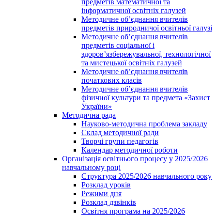
предметів математичної та
інформатичної освітніх галузей
Методичне об’єднання вчителів
предметів природничої освітньої галузі
Методичне об’єднання вчителів
предметів соціальної і
здоров’язбережувальної, технологічної
та мистецької освітніх галузей
Методичне об’єднання вчителів
початкових класів
Методичне об’єднання вчителів
фізичної культури та предмета «Захист
України»
Методична рада
Науково-методична проблема закладу
Склад методичної ради
Творчі групи педагогів
Календар методичної роботи
Організація освітнього процесу у 2025/2026
навчальному році
Структура 2025/2026 навчального року
Розклад уроків
Режими дня
Розклад дзвінків
Освітня програма на 2025/2026