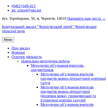
Перейти
(0462) 649-413
до
int_school@ukr.net
вмісту
вул. Тероборони, 50, м. Чернігів, 14010
Напишіть нам листа →
Комунальний заклад "Чернігівський ліцей" Чернігівської
обласної ради
Меню
Про заклад
Новини
Освітня діяльність
Навчально-методична робота
Методичні об’єднання вчителів-
предметників
Методичне об’єднання вчителів
предметів мовно-літературної освітньої
галузі
Методичне об’єднання вчителів
предметів мовно-літературної
(іноземна мова), громадянської та
історичної освітніх галузей
Методичне об’єднання вчителів