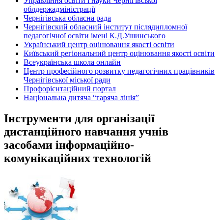
Управління освіти і науки Чернігівської
облдержадміністрації
Чернігівська обласна рада
Чернігівский обласний інститут післядипломної
педагогічної освіти імені К.Д.Ушинського
Український центр оцінювання якості освіти
Київський регіональний центр оцінювання якості освіти
Всеукраїнська школа онлайн
Центр професійного розвитку педагогічних працівників
Чернігівської міської ради
Профорієнтаційний портал
Національна дитяча “гаряча лінія”
Інструменти для організації
дистанційного навчання учнів
засобами інформаційно-
комунікаційних технологій