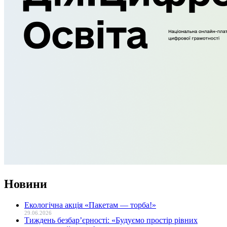
Новини
Екологічна акція «Пакетам — торба!»
29.06.2026
Тиждень безбар’єрності: «Будуємо простір рівних