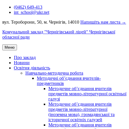
Перейти
(0462) 649-413
до
int_school@ukr.net
вмісту
вул. Тероборони, 50, м. Чернігів, 14010
Напишіть нам листа →
Комунальний заклад "Чернігівський ліцей" Чернігівської
обласної ради
Меню
Про заклад
Новини
Освітня діяльність
Навчально-методична робота
Методичні об’єднання вчителів-
предметників
Методичне об’єднання вчителів
предметів мовно-літературної освітньої
галузі
Методичне об’єднання вчителів
предметів мовно-літературної
(іноземна мова), громадянської та
історичної освітніх галузей
Методичне об’єднання вчителів