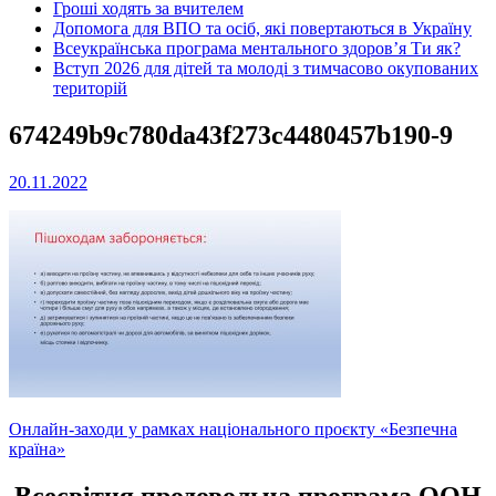
Гроші ходять за вчителем
Допомога для ВПО та осіб, які повертаються в Україну
Всеукраїнська програма ментального здоров’я Ти як?
Вступ 2026 для дітей та молоді з тимчасово окупованих
територій
674249b9c780da43f273c4480457b190-9
20.11.2022
Навігація
Онлайн-заходи у рамках національного проєкту «Безпечна
країна»
записів
Всесвітня продовольча програма ООН