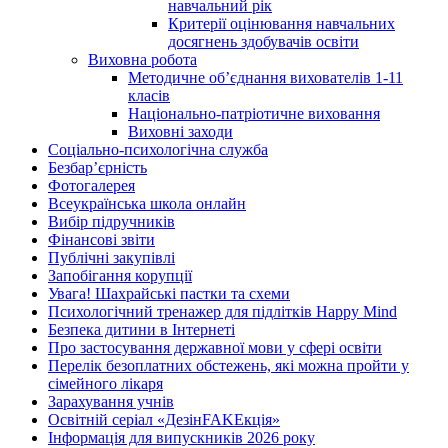
навчальний рік
Критерії оцінювання навчальних
досягнень здобувачів освіти
Виховна робота
Методичне об’єднання вихователів 1-11
класів
Національно-патріотичне виховання
Виховні заходи
Соціально-психологічна служба
Безбар’єрність
Фотогалерея
Всеукраїнська школа онлайн
Вибір підручників
Фінансові звіти
Публічні закупівлі
Запобігання корупції
Увага! Шахрайські пастки та схеми
Психологічний тренажер для підлітків Happy Mind
Безпека дитини в Інтернеті
Про застосування державної мови у сфері освіти
Перелік безоплатних обстежень, які можна пройти у
сімейного лікаря
Зарахування учнів
Освітній серіал «ДезінFAKEкція»
Інформація для випускників 2026 року