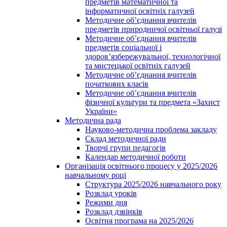
предметів математичної та
інформатичної освітніх галузей
Методичне об’єднання вчителів
предметів природничої освітньої галузі
Методичне об’єднання вчителів
предметів соціальної і
здоров’язбережувальної, технологічної
та мистецької освітніх галузей
Методичне об’єднання вчителів
початкових класів
Методичне об’єднання вчителів
фізичної культури та предмета «Захист
України»
Методична рада
Науково-методична проблема закладу
Склад методичної ради
Творчі групи педагогів
Календар методичної роботи
Організація освітнього процесу у 2025/2026
навчальному році
Структура 2025/2026 навчального року
Розклад уроків
Режими дня
Розклад дзвінків
Освітня програма на 2025/2026