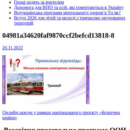
Гроші ходять за вчителем
Допомога для ВПО та осіб, які повертаються в Україну
Всеукраїнська програма ментального здоров’я Ти як?
Вступ 2026 для дітей та молоді з тимчасово окупованих
територій
04981a34620faf9870ccf2befcd13818-8
20.11.2022
Навігація
Онлайн-заходи у рамках національного проєкту «Безпечна
країна»
записів
Всесвітня продовольча програма ООН