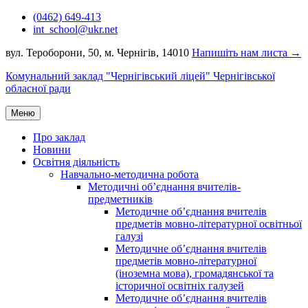
Перейти
(0462) 649-413
до
int_school@ukr.net
вмісту
вул. Тероборони, 50, м. Чернігів, 14010
Напишіть нам листа →
Комунальний заклад "Чернігівський ліцей" Чернігівської
обласної ради
Меню
Про заклад
Новини
Освітня діяльність
Навчально-методична робота
Методичні об’єднання вчителів-
предметників
Методичне об’єднання вчителів
предметів мовно-літературної освітньої
галузі
Методичне об’єднання вчителів
предметів мовно-літературної
(іноземна мова), громадянської та
історичної освітніх галузей
Методичне об’єднання вчителів