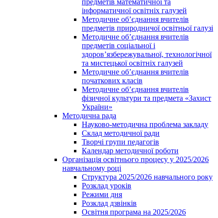
предметів математичної та
інформатичної освітніх галузей
Методичне об’єднання вчителів
предметів природничої освітньої галузі
Методичне об’єднання вчителів
предметів соціальної і
здоров’язбережувальної, технологічної
та мистецької освітніх галузей
Методичне об’єднання вчителів
початкових класів
Методичне об’єднання вчителів
фізичної культури та предмета «Захист
України»
Методична рада
Науково-методична проблема закладу
Склад методичної ради
Творчі групи педагогів
Календар методичної роботи
Організація освітнього процесу у 2025/2026
навчальному році
Структура 2025/2026 навчального року
Розклад уроків
Режими дня
Розклад дзвінків
Освітня програма на 2025/2026