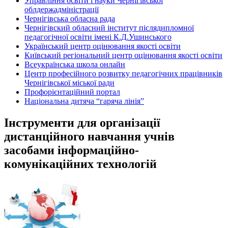
Управління освіти і науки Чернігівської
облдержадміністрації
Чернігівська обласна рада
Чернігівский обласний інститут післядипломної
педагогічної освіти імені К.Д.Ушинського
Український центр оцінювання якості освіти
Київський регіональний центр оцінювання якості освіти
Всеукраїнська школа онлайн
Центр професійного розвитку педагогічних працівників
Чернігівської міської ради
Профорієнтаційний портал
Національна дитяча “гаряча лінія”
Інструменти для організації
дистанційного навчання учнів
засобами інформаційно-
комунікаційних технологій