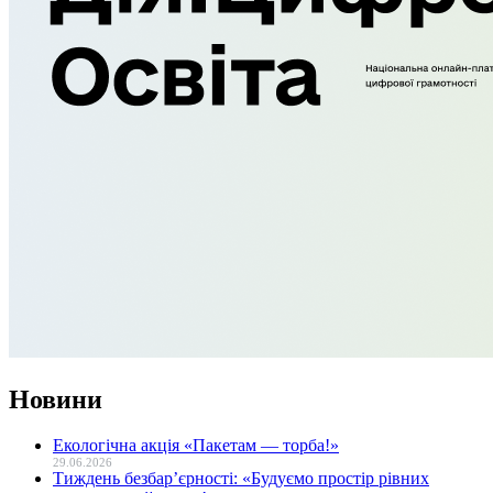
Новини
Екологічна акція «Пакетам — торба!»
29.06.2026
Тиждень безбар’єрності: «Будуємо простір рівних