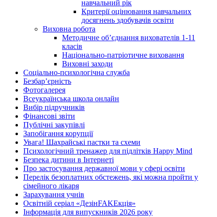
навчальний рік
Критерії оцінювання навчальних
досягнень здобувачів освіти
Виховна робота
Методичне об’єднання вихователів 1-11
класів
Національно-патріотичне виховання
Виховні заходи
Соціально-психологічна служба
Безбар’єрність
Фотогалерея
Всеукраїнська школа онлайн
Вибір підручників
Фінансові звіти
Публічні закупівлі
Запобігання корупції
Увага! Шахрайські пастки та схеми
Психологічний тренажер для підлітків Happy Mind
Безпека дитини в Інтернеті
Про застосування державної мови у сфері освіти
Перелік безоплатних обстежень, які можна пройти у
сімейного лікаря
Зарахування учнів
Освітній серіал «ДезінFAKEкція»
Інформація для випускників 2026 року