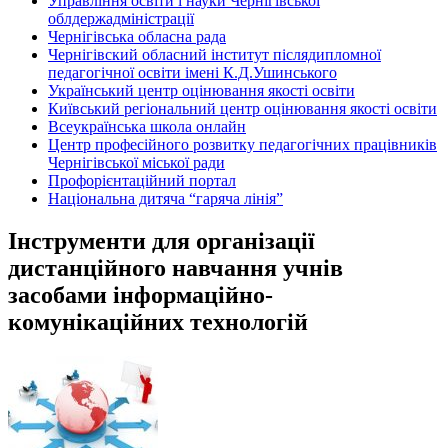
Управління освіти і науки Чернігівської
облдержадміністрації
Чернігівська обласна рада
Чернігівский обласний інститут післядипломної
педагогічної освіти імені К.Д.Ушинського
Український центр оцінювання якості освіти
Київський регіональний центр оцінювання якості освіти
Всеукраїнська школа онлайн
Центр професійного розвитку педагогічних працівників
Чернігівської міської ради
Профорієнтаційний портал
Національна дитяча “гаряча лінія”
Інструменти для організації
дистанційного навчання учнів
засобами інформаційно-
комунікаційних технологій