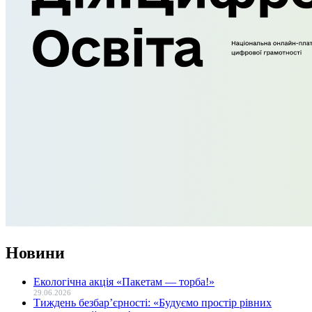
Новини
Екологічна акція «Пакетам — торба!»
29.06.2026
Тиждень безбар’єрності: «Будуємо простір рівних