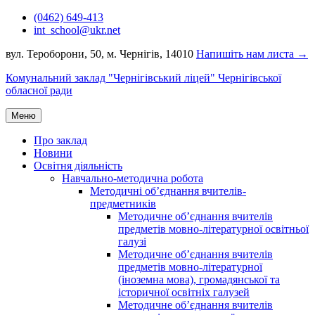
Перейти
(0462) 649-413
до
int_school@ukr.net
вмісту
вул. Тероборони, 50, м. Чернігів, 14010
Напишіть нам листа →
Комунальний заклад "Чернігівський ліцей" Чернігівської
обласної ради
Меню
Про заклад
Новини
Освітня діяльність
Навчально-методична робота
Методичні об’єднання вчителів-
предметників
Методичне об’єднання вчителів
предметів мовно-літературної освітньої
галузі
Методичне об’єднання вчителів
предметів мовно-літературної
(іноземна мова), громадянської та
історичної освітніх галузей
Методичне об’єднання вчителів