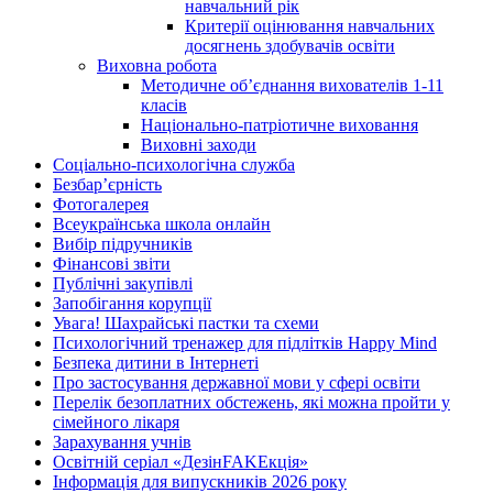
навчальний рік
Критерії оцінювання навчальних
досягнень здобувачів освіти
Виховна робота
Методичне об’єднання вихователів 1-11
класів
Національно-патріотичне виховання
Виховні заходи
Соціально-психологічна служба
Безбар’єрність
Фотогалерея
Всеукраїнська школа онлайн
Вибір підручників
Фінансові звіти
Публічні закупівлі
Запобігання корупції
Увага! Шахрайські пастки та схеми
Психологічний тренажер для підлітків Happy Mind
Безпека дитини в Інтернеті
Про застосування державної мови у сфері освіти
Перелік безоплатних обстежень, які можна пройти у
сімейного лікаря
Зарахування учнів
Освітній серіал «ДезінFAKEкція»
Інформація для випускників 2026 року