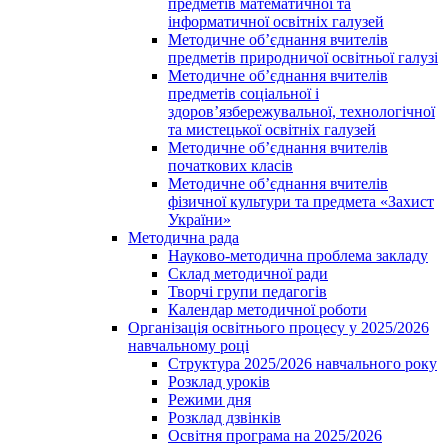
предметів математичної та
інформатичної освітніх галузей
Методичне об’єднання вчителів
предметів природничої освітньої галузі
Методичне об’єднання вчителів
предметів соціальної і
здоров’язбережувальної, технологічної
та мистецької освітніх галузей
Методичне об’єднання вчителів
початкових класів
Методичне об’єднання вчителів
фізичної культури та предмета «Захист
України»
Методична рада
Науково-методична проблема закладу
Склад методичної ради
Творчі групи педагогів
Календар методичної роботи
Організація освітнього процесу у 2025/2026
навчальному році
Структура 2025/2026 навчального року
Розклад уроків
Режими дня
Розклад дзвінків
Освітня програма на 2025/2026