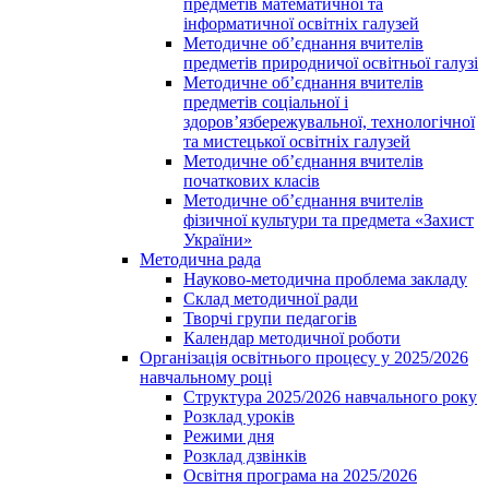
предметів математичної та
інформатичної освітніх галузей
Методичне об’єднання вчителів
предметів природничої освітньої галузі
Методичне об’єднання вчителів
предметів соціальної і
здоров’язбережувальної, технологічної
та мистецької освітніх галузей
Методичне об’єднання вчителів
початкових класів
Методичне об’єднання вчителів
фізичної культури та предмета «Захист
України»
Методична рада
Науково-методична проблема закладу
Склад методичної ради
Творчі групи педагогів
Календар методичної роботи
Організація освітнього процесу у 2025/2026
навчальному році
Структура 2025/2026 навчального року
Розклад уроків
Режими дня
Розклад дзвінків
Освітня програма на 2025/2026