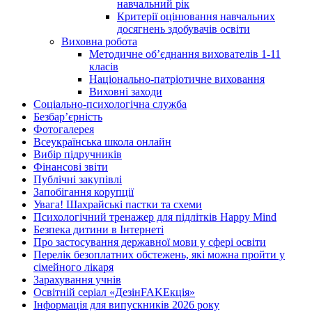
навчальний рік
Критерії оцінювання навчальних
досягнень здобувачів освіти
Виховна робота
Методичне об’єднання вихователів 1-11
класів
Національно-патріотичне виховання
Виховні заходи
Соціально-психологічна служба
Безбар’єрність
Фотогалерея
Всеукраїнська школа онлайн
Вибір підручників
Фінансові звіти
Публічні закупівлі
Запобігання корупції
Увага! Шахрайські пастки та схеми
Психологічний тренажер для підлітків Happy Mind
Безпека дитини в Інтернеті
Про застосування державної мови у сфері освіти
Перелік безоплатних обстежень, які можна пройти у
сімейного лікаря
Зарахування учнів
Освітній серіал «ДезінFAKEкція»
Інформація для випускників 2026 року