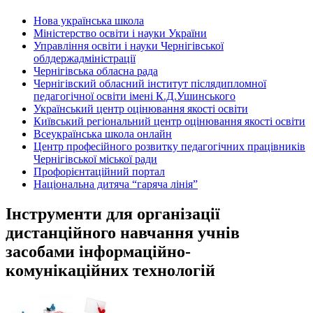
Нова українська школа
Міністерство освіти і науки України
Управління освіти і науки Чернігівської
облдержадміністрації
Чернігівська обласна рада
Чернігівский обласний інститут післядипломної
педагогічної освіти імені К.Д.Ушинського
Український центр оцінювання якості освіти
Київський регіональний центр оцінювання якості освіти
Всеукраїнська школа онлайн
Центр професійного розвитку педагогічних працівників
Чернігівської міської ради
Профорієнтаційний портал
Національна дитяча “гаряча лінія”
Інструменти для організації
дистанційного навчання учнів
засобами інформаційно-
комунікаційних технологій