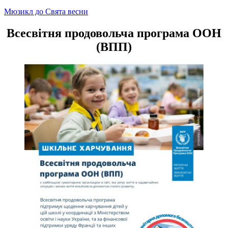
Навігація
Мюзикл до Свята весни
записів
Всесвітня продовольча програма ООН
(ВПП)