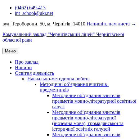
Перейти
(0462) 649-413
до
int_school@ukr.net
вмісту
вул. Тероборони, 50, м. Чернігів, 14010
Напишіть нам листа →
Комунальний заклад "Чернігівський ліцей" Чернігівської
обласної ради
Меню
Про заклад
Новини
Освітня діяльність
Навчально-методична робота
Методичні об’єднання вчителів-
предметників
Методичне об’єднання вчителів
предметів мовно-літературної освітньої
галузі
Методичне об’єднання вчителів
предметів мовно-літературної
(іноземна мова), громадянської та
історичної освітніх галузей
Методичне об’єднання вчителів