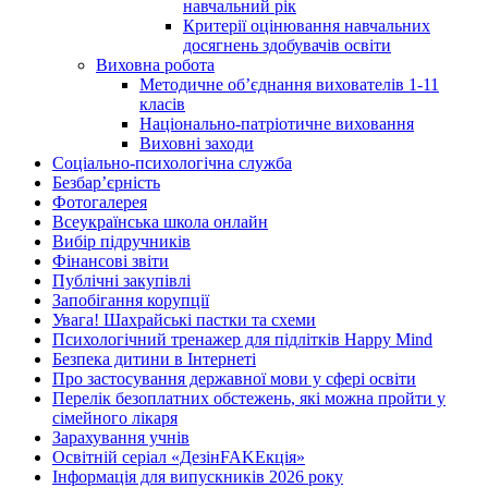
навчальний рік
Критерії оцінювання навчальних
досягнень здобувачів освіти
Виховна робота
Методичне об’єднання вихователів 1-11
класів
Національно-патріотичне виховання
Виховні заходи
Соціально-психологічна служба
Безбар’єрність
Фотогалерея
Всеукраїнська школа онлайн
Вибір підручників
Фінансові звіти
Публічні закупівлі
Запобігання корупції
Увага! Шахрайські пастки та схеми
Психологічний тренажер для підлітків Happy Mind
Безпека дитини в Інтернеті
Про застосування державної мови у сфері освіти
Перелік безоплатних обстежень, які можна пройти у
сімейного лікаря
Зарахування учнів
Освітній серіал «ДезінFAKEкція»
Інформація для випускників 2026 року