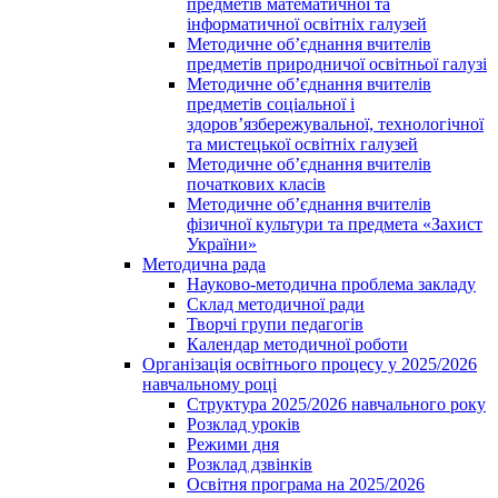
предметів математичної та
інформатичної освітніх галузей
Методичне об’єднання вчителів
предметів природничої освітньої галузі
Методичне об’єднання вчителів
предметів соціальної і
здоров’язбережувальної, технологічної
та мистецької освітніх галузей
Методичне об’єднання вчителів
початкових класів
Методичне об’єднання вчителів
фізичної культури та предмета «Захист
України»
Методична рада
Науково-методична проблема закладу
Склад методичної ради
Творчі групи педагогів
Календар методичної роботи
Організація освітнього процесу у 2025/2026
навчальному році
Структура 2025/2026 навчального року
Розклад уроків
Режими дня
Розклад дзвінків
Освітня програма на 2025/2026