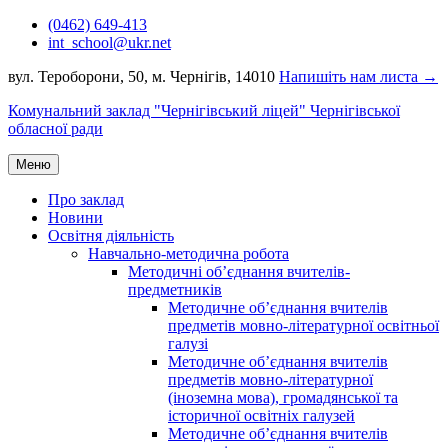
Перейти
(0462) 649-413
до
int_school@ukr.net
вмісту
вул. Тероборони, 50, м. Чернігів, 14010
Напишіть нам листа →
Комунальний заклад "Чернігівський ліцей" Чернігівської
обласної ради
Меню
Про заклад
Новини
Освітня діяльність
Навчально-методична робота
Методичні об’єднання вчителів-
предметників
Методичне об’єднання вчителів
предметів мовно-літературної освітньої
галузі
Методичне об’єднання вчителів
предметів мовно-літературної
(іноземна мова), громадянської та
історичної освітніх галузей
Методичне об’єднання вчителів