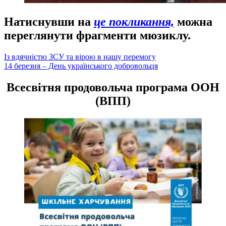
Натиснувши на
це покликання,
можна
переглянути фрагменти мюзиклу.
Навігація
Із вдячністю ЗСУ та вірою в нашу перемогу
14 березня – День українського добровольця
записів
Всесвітня продовольча програма ООН
(ВПП)