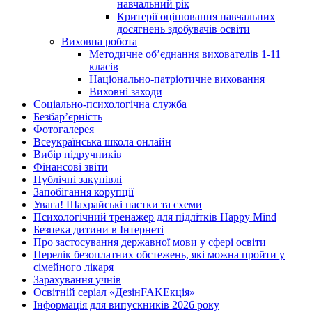
навчальний рік
Критерії оцінювання навчальних
досягнень здобувачів освіти
Виховна робота
Методичне об’єднання вихователів 1-11
класів
Національно-патріотичне виховання
Виховні заходи
Соціально-психологічна служба
Безбар’єрність
Фотогалерея
Всеукраїнська школа онлайн
Вибір підручників
Фінансові звіти
Публічні закупівлі
Запобігання корупції
Увага! Шахрайські пастки та схеми
Психологічний тренажер для підлітків Happy Mind
Безпека дитини в Інтернеті
Про застосування державної мови у сфері освіти
Перелік безоплатних обстежень, які можна пройти у
сімейного лікаря
Зарахування учнів
Освітній серіал «ДезінFAKEкція»
Інформація для випускників 2026 року