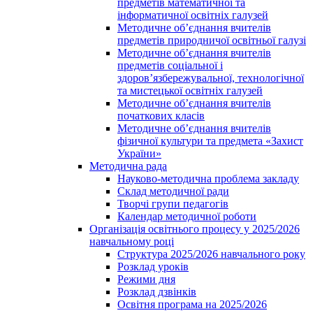
предметів математичної та
інформатичної освітніх галузей
Методичне об’єднання вчителів
предметів природничої освітньої галузі
Методичне об’єднання вчителів
предметів соціальної і
здоров’язбережувальної, технологічної
та мистецької освітніх галузей
Методичне об’єднання вчителів
початкових класів
Методичне об’єднання вчителів
фізичної культури та предмета «Захист
України»
Методична рада
Науково-методична проблема закладу
Склад методичної ради
Творчі групи педагогів
Календар методичної роботи
Організація освітнього процесу у 2025/2026
навчальному році
Структура 2025/2026 навчального року
Розклад уроків
Режими дня
Розклад дзвінків
Освітня програма на 2025/2026