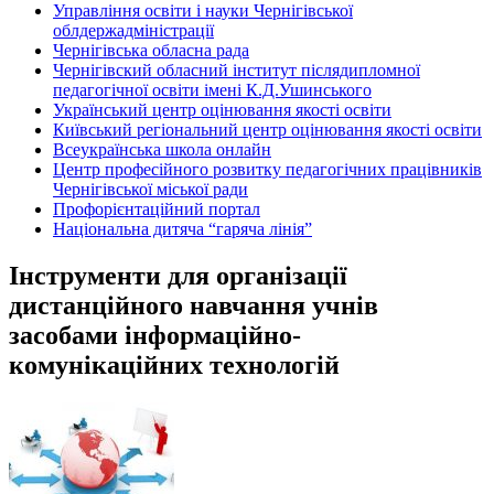
Управління освіти і науки Чернігівської
облдержадміністрації
Чернігівська обласна рада
Чернігівский обласний інститут післядипломної
педагогічної освіти імені К.Д.Ушинського
Український центр оцінювання якості освіти
Київський регіональний центр оцінювання якості освіти
Всеукраїнська школа онлайн
Центр професійного розвитку педагогічних працівників
Чернігівської міської ради
Профорієнтаційний портал
Національна дитяча “гаряча лінія”
Інструменти для організації
дистанційного навчання учнів
засобами інформаційно-
комунікаційних технологій