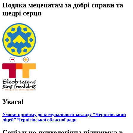
Подяка меценатам за добрі справи та
щедрі серця
Увага!
Умови прийому до комунального закладу “Чернігівський
ліцей” Чернігівської обласної ради
Соціально-психологічна підтримка в