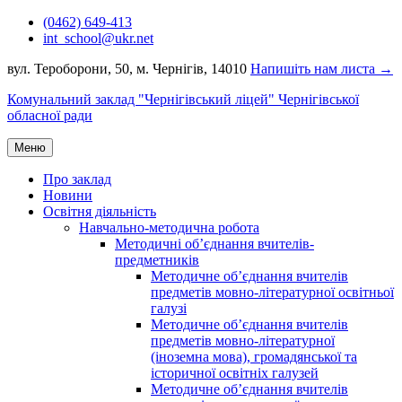
Перейти
(0462) 649-413
до
int_school@ukr.net
вмісту
вул. Тероборони, 50, м. Чернігів, 14010
Напишіть нам листа →
Комунальний заклад "Чернігівський ліцей" Чернігівської
обласної ради
Меню
Про заклад
Новини
Освітня діяльність
Навчально-методична робота
Методичні об’єднання вчителів-
предметників
Методичне об’єднання вчителів
предметів мовно-літературної освітньої
галузі
Методичне об’єднання вчителів
предметів мовно-літературної
(іноземна мова), громадянської та
історичної освітніх галузей
Методичне об’єднання вчителів