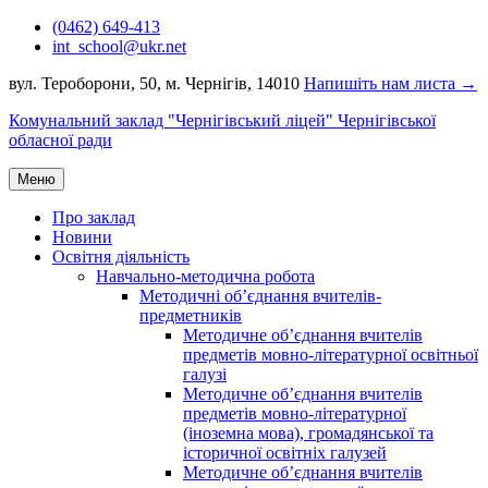
Перейти
(0462) 649-413
до
int_school@ukr.net
вмісту
вул. Тероборони, 50, м. Чернігів, 14010
Напишіть нам листа →
Комунальний заклад "Чернігівський ліцей" Чернігівської
обласної ради
Меню
Про заклад
Новини
Освітня діяльність
Навчально-методична робота
Методичні об’єднання вчителів-
предметників
Методичне об’єднання вчителів
предметів мовно-літературної освітньої
галузі
Методичне об’єднання вчителів
предметів мовно-літературної
(іноземна мова), громадянської та
історичної освітніх галузей
Методичне об’єднання вчителів