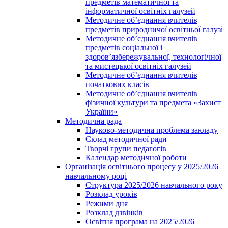
предметів математичної та
інформатичної освітніх галузей
Методичне об’єднання вчителів
предметів природничої освітньої галузі
Методичне об’єднання вчителів
предметів соціальної і
здоров’язбережувальної, технологічної
та мистецької освітніх галузей
Методичне об’єднання вчителів
початкових класів
Методичне об’єднання вчителів
фізичної культури та предмета «Захист
України»
Методична рада
Науково-методична проблема закладу
Склад методичної ради
Творчі групи педагогів
Календар методичної роботи
Організація освітнього процесу у 2025/2026
навчальному році
Структура 2025/2026 навчального року
Розклад уроків
Режими дня
Розклад дзвінків
Освітня програма на 2025/2026