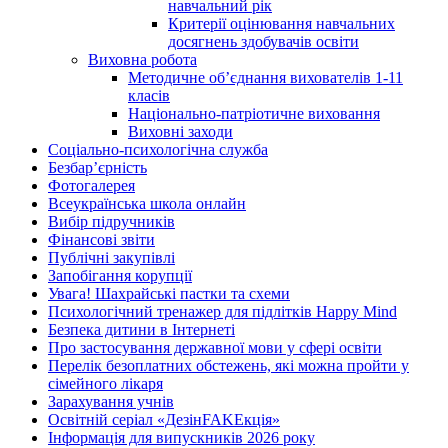
навчальний рік
Критерії оцінювання навчальних
досягнень здобувачів освіти
Виховна робота
Методичне об’єднання вихователів 1-11
класів
Національно-патріотичне виховання
Виховні заходи
Соціально-психологічна служба
Безбар’єрність
Фотогалерея
Всеукраїнська школа онлайн
Вибір підручників
Фінансові звіти
Публічні закупівлі
Запобігання корупції
Увага! Шахрайські пастки та схеми
Психологічний тренажер для підлітків Happy Mind
Безпека дитини в Інтернеті
Про застосування державної мови у сфері освіти
Перелік безоплатних обстежень, які можна пройти у
сімейного лікаря
Зарахування учнів
Освітній серіал «ДезінFAKEкція»
Інформація для випускників 2026 року