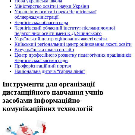
Нова українська школа
Міністерство освіти і науки України
Управління освіти і науки Чернігівської
облдержадміністрації
Чернігівська обласна рада
Чернігівский обласний інститут післядипломної
педагогічної освіти імені К.Д.Ушинського
Український центр оцінювання якості освіти
Київський регіональний центр оцінювання якості освіти
Всеукраїнська школа онлайн
Центр професійного розвитку педагогічних працівників
Чернігівської міської ради
Профорієнтаційний портал
Національна дитяча “гаряча лінія”
Інструменти для організації
дистанційного навчання учнів
засобами інформаційно-
комунікаційних технологій