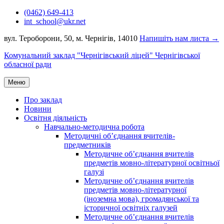
Перейти
(0462) 649-413
до
int_school@ukr.net
вмісту
вул. Тероборони, 50, м. Чернігів, 14010
Напишіть нам листа →
Комунальний заклад "Чернігівський ліцей" Чернігівської
обласної ради
Меню
Про заклад
Новини
Освітня діяльність
Навчально-методична робота
Методичні об’єднання вчителів-
предметників
Методичне об’єднання вчителів
предметів мовно-літературної освітньої
галузі
Методичне об’єднання вчителів
предметів мовно-літературної
(іноземна мова), громадянської та
історичної освітніх галузей
Методичне об’єднання вчителів