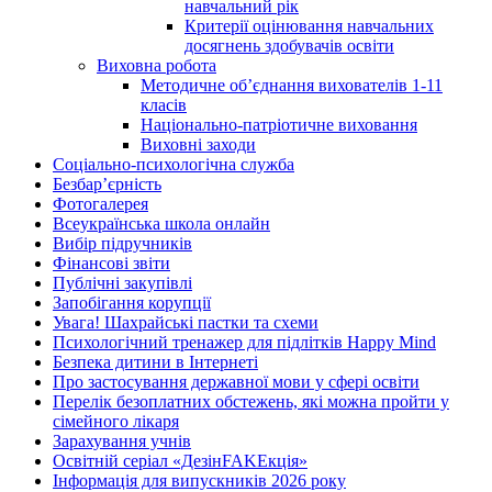
навчальний рік
Критерії оцінювання навчальних
досягнень здобувачів освіти
Виховна робота
Методичне об’єднання вихователів 1-11
класів
Національно-патріотичне виховання
Виховні заходи
Соціально-психологічна служба
Безбар’єрність
Фотогалерея
Всеукраїнська школа онлайн
Вибір підручників
Фінансові звіти
Публічні закупівлі
Запобігання корупції
Увага! Шахрайські пастки та схеми
Психологічний тренажер для підлітків Happy Mind
Безпека дитини в Інтернеті
Про застосування державної мови у сфері освіти
Перелік безоплатних обстежень, які можна пройти у
сімейного лікаря
Зарахування учнів
Освітній серіал «ДезінFAKEкція»
Інформація для випускників 2026 року