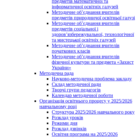
предметів математичної та
інформатичної освітніх галузей
Методичне об’єднання вчителів
предметів природничої освітньої галузі
Методичне об’єднання вчителів
предметів соціальної і
здоров’язбережувальної, технологічної
та мистецької освітніх галузей
Методичне об’єднання вчителів
початкових класів
Методичне об’єднання вчителів
фізичної культури та предмета «Захист
України»
Методична рада
Науково-методична проблема закладу
Склад методичної ради
Творчі групи педагогів
Календар методичної роботи
Організація освітнього процесу у 2025/2026
навчальному році
Структура 2025/2026 навчального року
Розклад уроків
Режими дня
Розклад дзвінків
Освітня програма на 2025/2026