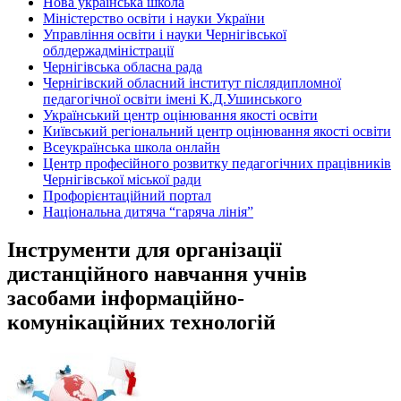
Нова українська школа
Міністерство освіти і науки України
Управління освіти і науки Чернігівської
облдержадміністрації
Чернігівська обласна рада
Чернігівский обласний інститут післядипломної
педагогічної освіти імені К.Д.Ушинського
Український центр оцінювання якості освіти
Київський регіональний центр оцінювання якості освіти
Всеукраїнська школа онлайн
Центр професійного розвитку педагогічних працівників
Чернігівської міської ради
Профорієнтаційний портал
Національна дитяча “гаряча лінія”
Інструменти для організації
дистанційного навчання учнів
засобами інформаційно-
комунікаційних технологій