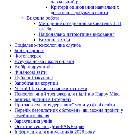
навчальний рік
Критерії оцінювання навчальних
досягнень здобувачів освіти
Виховна робота
Методичне об’єднання вихователів 1-11
класів
Національно-патріотичне виховання
Виховні заходи
Соціально-психологічна служба
Безбар’єрність
Фотогалерея
Всеукраїнська школа онлайн
Вибір підручників
Фінансові звіти
Публічні закупівлі
Запобігання корупції
Увага! Шахрайські пастки та схеми
Психологічний тренажер для підлітків Happy Mind
Безпека дитини в Інтернеті
Про застосування державної мови у сфері освіти
Перелік безоплатних обстежень, які можна пройти у
сімейного лікаря
Зарахування учнів
Освітній серіал «ДезінFAKEкція»
Інформація для випускників 2026 року