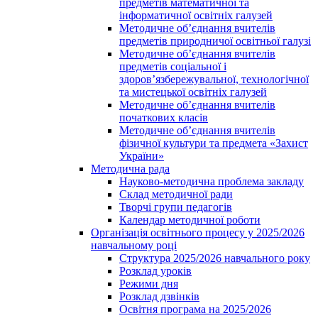
предметів математичної та
інформатичної освітніх галузей
Методичне об’єднання вчителів
предметів природничої освітньої галузі
Методичне об’єднання вчителів
предметів соціальної і
здоров’язбережувальної, технологічної
та мистецької освітніх галузей
Методичне об’єднання вчителів
початкових класів
Методичне об’єднання вчителів
фізичної культури та предмета «Захист
України»
Методична рада
Науково-методична проблема закладу
Склад методичної ради
Творчі групи педагогів
Календар методичної роботи
Організація освітнього процесу у 2025/2026
навчальному році
Структура 2025/2026 навчального року
Розклад уроків
Режими дня
Розклад дзвінків
Освітня програма на 2025/2026