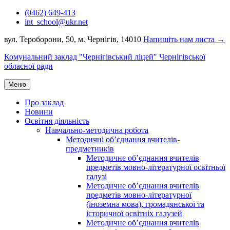
Перейти
(0462) 649-413
до
int_school@ukr.net
вмісту
вул. Тероборони, 50, м. Чернігів, 14010
Напишіть нам листа →
Комунальний заклад "Чернігівський ліцей" Чернігівської
обласної ради
Меню
Про заклад
Новини
Освітня діяльність
Навчально-методична робота
Методичні об’єднання вчителів-
предметників
Методичне об’єднання вчителів
предметів мовно-літературної освітньої
галузі
Методичне об’єднання вчителів
предметів мовно-літературної
(іноземна мова), громадянської та
історичної освітніх галузей
Методичне об’єднання вчителів