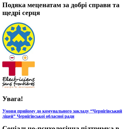
Подяка меценатам за добрі справи та
щедрі серця
Увага!
Умови прийому до комунального закладу “Чернігівський
ліцей” Чернігівської обласної ради
Соціально-психологічна підтримка в