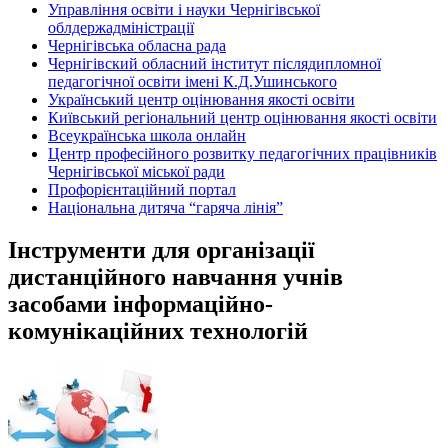
Управління освіти і науки Чернігівської
облдержадміністрації
Чернігівська обласна рада
Чернігівский обласний інститут післядипломної
педагогічної освіти імені К.Д.Ушинського
Український центр оцінювання якості освіти
Київський регіональний центр оцінювання якості освіти
Всеукраїнська школа онлайн
Центр професійного розвитку педагогічних працівників
Чернігівської міської ради
Профорієнтаційний портал
Національна дитяча “гаряча лінія”
Інструменти для організації
дистанційного навчання учнів
засобами інформаційно-
комунікаційних технологій