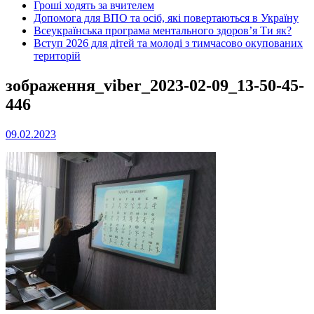
Гроші ходять за вчителем
Допомога для ВПО та осіб, які повертаються в Україну
Всеукраїнська програма ментального здоров’я Ти як?
Вступ 2026 для дітей та молоді з тимчасово окупованих
територій
зображення_viber_2023-02-09_13-50-45-
446
09.02.2023