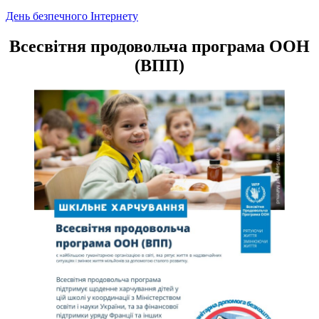
Навігація
День безпечного Інтернету
записів
Всесвітня продовольча програма ООН
(ВПП)