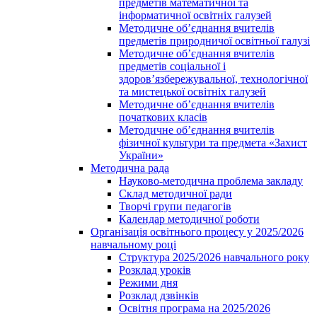
предметів математичної та
інформатичної освітніх галузей
Методичне об’єднання вчителів
предметів природничої освітньої галузі
Методичне об’єднання вчителів
предметів соціальної і
здоров’язбережувальної, технологічної
та мистецької освітніх галузей
Методичне об’єднання вчителів
початкових класів
Методичне об’єднання вчителів
фізичної культури та предмета «Захист
України»
Методична рада
Науково-методична проблема закладу
Склад методичної ради
Творчі групи педагогів
Календар методичної роботи
Організація освітнього процесу у 2025/2026
навчальному році
Структура 2025/2026 навчального року
Розклад уроків
Режими дня
Розклад дзвінків
Освітня програма на 2025/2026