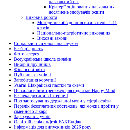
навчальний рік
Критерії оцінювання навчальних
досягнень здобувачів освіти
Виховна робота
Методичне об’єднання вихователів 1-11
класів
Національно-патріотичне виховання
Виховні заходи
Соціально-психологічна служба
Безбар’єрність
Фотогалерея
Всеукраїнська школа онлайн
Вибір підручників
Фінансові звіти
Публічні закупівлі
Запобігання корупції
Увага! Шахрайські пастки та схеми
Психологічний тренажер для підлітків Happy Mind
Безпека дитини в Інтернеті
Про застосування державної мови у сфері освіти
Перелік безоплатних обстежень, які можна пройти у
сімейного лікаря
Зарахування учнів
Освітній серіал «ДезінFAKEкція»
Інформація для випускників 2026 року