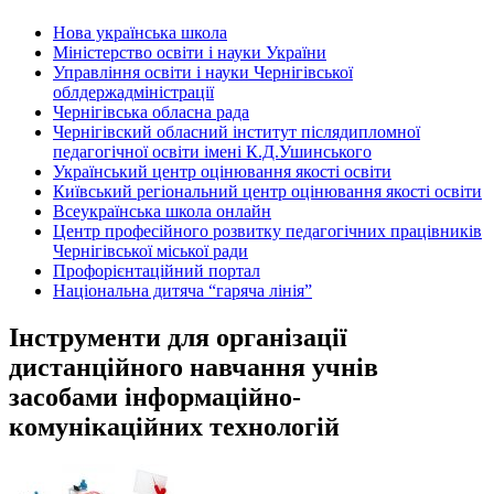
Нова українська школа
Міністерство освіти і науки України
Управління освіти і науки Чернігівської
облдержадміністрації
Чернігівська обласна рада
Чернігівский обласний інститут післядипломної
педагогічної освіти імені К.Д.Ушинського
Український центр оцінювання якості освіти
Київський регіональний центр оцінювання якості освіти
Всеукраїнська школа онлайн
Центр професійного розвитку педагогічних працівників
Чернігівської міської ради
Профорієнтаційний портал
Національна дитяча “гаряча лінія”
Інструменти для організації
дистанційного навчання учнів
засобами інформаційно-
комунікаційних технологій