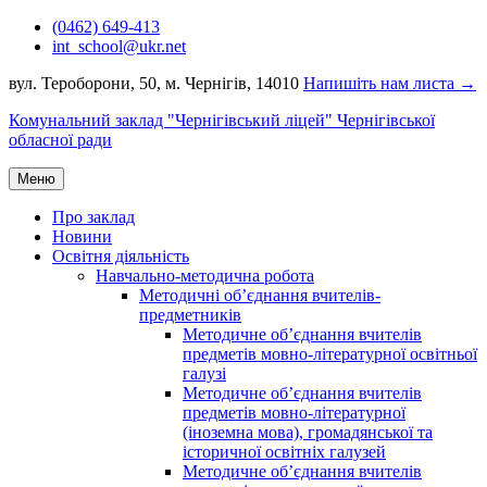
Перейти
(0462) 649-413
до
int_school@ukr.net
вмісту
вул. Тероборони, 50, м. Чернігів, 14010
Напишіть нам листа →
Комунальний заклад "Чернігівський ліцей" Чернігівської
обласної ради
Меню
Про заклад
Новини
Освітня діяльність
Навчально-методична робота
Методичні об’єднання вчителів-
предметників
Методичне об’єднання вчителів
предметів мовно-літературної освітньої
галузі
Методичне об’єднання вчителів
предметів мовно-літературної
(іноземна мова), громадянської та
історичної освітніх галузей
Методичне об’єднання вчителів