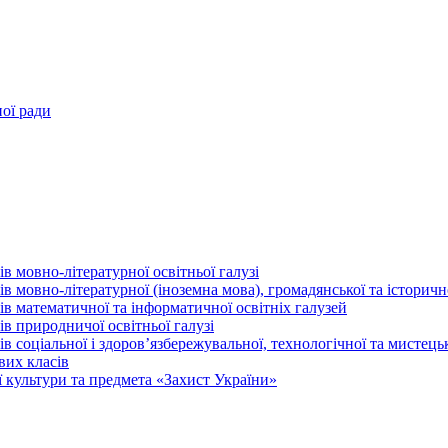
ної ради
в мовно-літературної освітньої галузі
 мовно-літературної (іноземна мова), громадянської та історично
в математичної та інформатичної освітніх галузей
в природничої освітньої галузі
 соціальної і здоров’язбережувальної, технологічної та мистецьк
вих класів
 культури та предмета «Захист України»