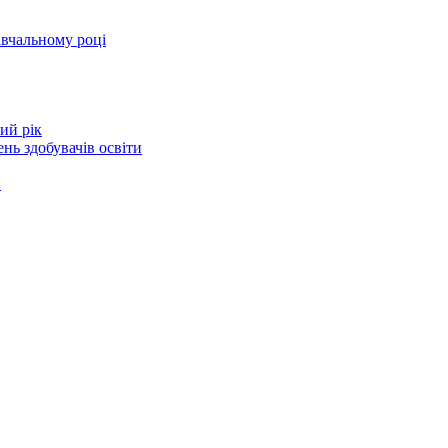
авчальному році
ий рік
нь здобувачів освіти
в