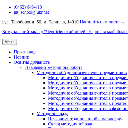
Перейти
(0462) 649-413
до
int_school@ukr.net
вмісту
вул. Тероборони, 50, м. Чернігів, 14010
Напишіть нам листа →
Комунальний заклад "Чернігівський ліцей" Чернігівської облас
Меню
Про заклад
Новини
Освітня діяльність
Навчально-методична робота
Методичні об’єднання вчителів-предметників
Методичне об’єднання вчителів предметі
Методичне об’єднання вчителів предметів
Методичне об’єднання вчителів предметі
Методичне об’єднання вчителів предметі
Методичне об’єднання вчителів предметів
Методичне об’єднання вчителів початко
Методичне об’єднання вчителів фізичної
Методична рада
Науково-методична проблема закладу
Склад методичної ради