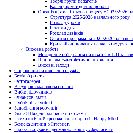
Творчі групи педагогів
Календар методичної роботи
Організація освітнього процесу у 2025/2026 н
Структура 2025/2026 навчального року
Розклад уроків
Режими дня
Розклад дзвінків
Освітня програма на 2025/2026 навчальн
Критерії оцінювання навчальних досягне
Виховна робота
Методичне об’єднання вихователів 1-11 класі
Національно-патріотичне виховання
Виховні заходи
Соціально-психологічна служба
Безбар’єрність
Фотогалерея
Всеукраїнська школа онлайн
Вибір підручників
Фінансові звіти
Публічні закупівлі
Запобігання корупції
Увага! Шахрайські пастки та схеми
Психологічний тренажер для підлітків Happy Mind
Безпека дитини в Інтернеті
Про застосування державної мови у сфері освіти