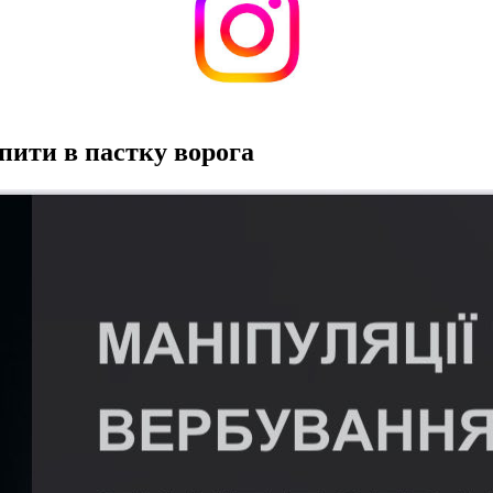
пити в пастку ворога