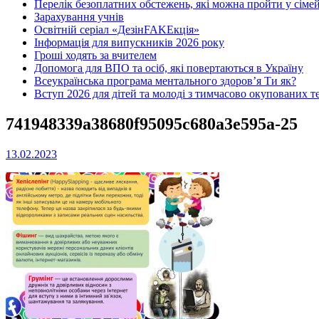
Перелік безоплатних обстежень, які можна пройти у сімей
Зарахування учнів
Освітній серіал «ДезінFAKEкція»
Інформація для випускників 2026 року
Гроші ходять за вчителем
Допомога для ВПО та осіб, які повертаються в Україну
Всеукраїнська програма ментального здоров’я Ти як?
Вступ 2026 для дітей та молоді з тимчасово окупованих т
741948339a38680f95095c680a3e595a-25
13.02.2023