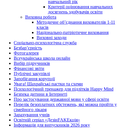
навчальний рік
Критерії оцінювання навчальних
досягнень здобувачів освіти
Виховна робота
Методичне об’єднання вихователів 1-11
класів
Національно-патріотичне виховання
Виховні заходи
Соціально-психологічна служба
Безбар’єрність
Фотогалерея
Всеукраїнська школа онлайн
Вибір підручників
Фінансові звіти
Публічні закупівлі
Запобігання корупції
Увага! Шахрайські пастки та схеми
Психологічний тренажер для підлітків Happy Mind
Безпека дитини в Інтернеті
Про застосування державної мови у сфері освіти
Перелік безоплатних обстежень, які можна пройти у
сімейного лікаря
Зарахування учнів
Освітній серіал «ДезінFAKEкція»
Інформація для випускників 2026 року