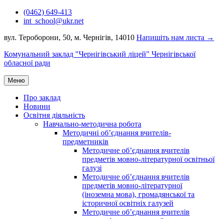
Перейти
(0462) 649-413
до
int_school@ukr.net
вмісту
вул. Тероборони, 50, м. Чернігів, 14010
Напишіть нам листа →
Комунальний заклад "Чернігівський ліцей" Чернігівської
обласної ради
Меню
Про заклад
Новини
Освітня діяльність
Навчально-методична робота
Методичні об’єднання вчителів-
предметників
Методичне об’єднання вчителів
предметів мовно-літературної освітньої
галузі
Методичне об’єднання вчителів
предметів мовно-літературної
(іноземна мова), громадянської та
історичної освітніх галузей
Методичне об’єднання вчителів