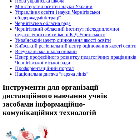
Нова українська школа
Міністерство освіти і науки України
Управління освіти і науки Чернігівської
облдержадміністрації
Чернігівська обласна рада
Чернігівский обласний інститут післядипломної
педагогічної освіти імені К.Д.Ушинського
Український центр оцінювання якості освіти
Київський регіональний центр оцінювання якості освіти
Всеукраїнська школа онлайн
Центр професійного розвитку педагогічних працівників
Чернігівської міської ради
Профорієнтаційний портал
Національна дитяча “гаряча лінія”
Інструменти для організації
дистанційного навчання учнів
засобами інформаційно-
комунікаційних технологій