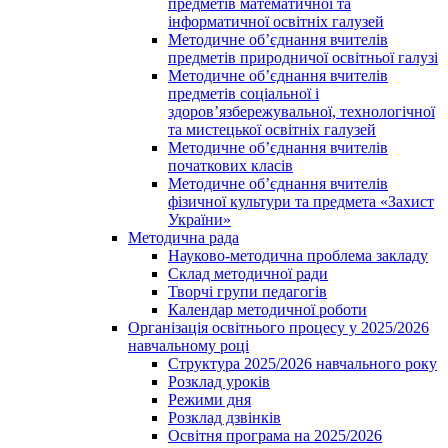
предметів математичної та
інформатичної освітніх галузей
Методичне об’єднання вчителів
предметів природничої освітньої галузі
Методичне об’єднання вчителів
предметів соціальної і
здоров’язбережувальної, технологічної
та мистецької освітніх галузей
Методичне об’єднання вчителів
початкових класів
Методичне об’єднання вчителів
фізичної культури та предмета «Захист
України»
Методична рада
Науково-методична проблема закладу
Склад методичної ради
Творчі групи педагогів
Календар методичної роботи
Організація освітнього процесу у 2025/2026
навчальному році
Структура 2025/2026 навчального року
Розклад уроків
Режими дня
Розклад дзвінків
Освітня програма на 2025/2026