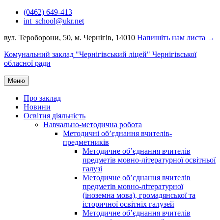
Перейти
(0462) 649-413
до
int_school@ukr.net
вмісту
вул. Тероборони, 50, м. Чернігів, 14010
Напишіть нам листа →
Комунальний заклад "Чернігівський ліцей" Чернігівської
обласної ради
Меню
Про заклад
Новини
Освітня діяльність
Навчально-методична робота
Методичні об’єднання вчителів-
предметників
Методичне об’єднання вчителів
предметів мовно-літературної освітньої
галузі
Методичне об’єднання вчителів
предметів мовно-літературної
(іноземна мова), громадянської та
історичної освітніх галузей
Методичне об’єднання вчителів