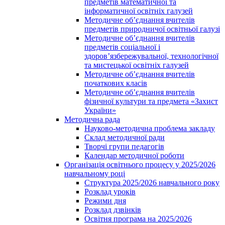
предметів математичної та
інформатичної освітніх галузей
Методичне об’єднання вчителів
предметів природничої освітньої галузі
Методичне об’єднання вчителів
предметів соціальної і
здоров’язбережувальної, технологічної
та мистецької освітніх галузей
Методичне об’єднання вчителів
початкових класів
Методичне об’єднання вчителів
фізичної культури та предмета «Захист
України»
Методична рада
Науково-методична проблема закладу
Склад методичної ради
Творчі групи педагогів
Календар методичної роботи
Організація освітнього процесу у 2025/2026
навчальному році
Структура 2025/2026 навчального року
Розклад уроків
Режими дня
Розклад дзвінків
Освітня програма на 2025/2026