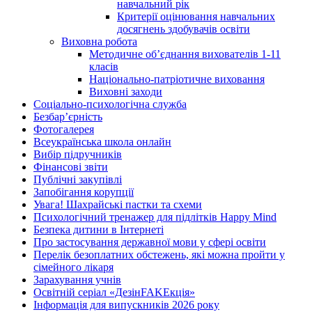
навчальний рік
Критерії оцінювання навчальних
досягнень здобувачів освіти
Виховна робота
Методичне об’єднання вихователів 1-11
класів
Національно-патріотичне виховання
Виховні заходи
Соціально-психологічна служба
Безбар’єрність
Фотогалерея
Всеукраїнська школа онлайн
Вибір підручників
Фінансові звіти
Публічні закупівлі
Запобігання корупції
Увага! Шахрайські пастки та схеми
Психологічний тренажер для підлітків Happy Mind
Безпека дитини в Інтернеті
Про застосування державної мови у сфері освіти
Перелік безоплатних обстежень, які можна пройти у
сімейного лікаря
Зарахування учнів
Освітній серіал «ДезінFAKEкція»
Інформація для випускників 2026 року