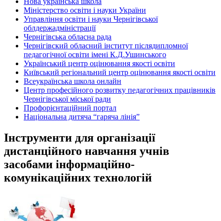
Нова українська школа
Міністерство освіти і науки України
Управління освіти і науки Чернігівської
облдержадміністрації
Чернігівська обласна рада
Чернігівский обласний інститут післядипломної
педагогічної освіти імені К.Д.Ушинського
Український центр оцінювання якості освіти
Київський регіональний центр оцінювання якості освіти
Всеукраїнська школа онлайн
Центр професійного розвитку педагогічних працівників
Чернігівської міської ради
Профорієнтаційний портал
Національна дитяча “гаряча лінія”
Інструменти для організації
дистанційного навчання учнів
засобами інформаційно-
комунікаційних технологій