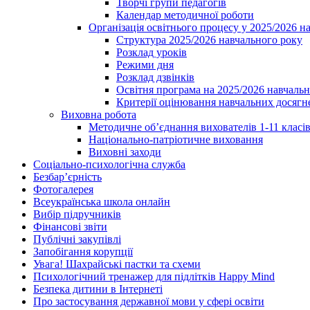
Творчі групи педагогів
Календар методичної роботи
Організація освітнього процесу у 2025/2026 н
Структура 2025/2026 навчального року
Розклад уроків
Режими дня
Розклад дзвінків
Освітня програма на 2025/2026 навчальн
Критерії оцінювання навчальних досягне
Виховна робота
Методичне об’єднання вихователів 1-11 класі
Національно-патріотичне виховання
Виховні заходи
Соціально-психологічна служба
Безбар’єрність
Фотогалерея
Всеукраїнська школа онлайн
Вибір підручників
Фінансові звіти
Публічні закупівлі
Запобігання корупції
Увага! Шахрайські пастки та схеми
Психологічний тренажер для підлітків Happy Mind
Безпека дитини в Інтернеті
Про застосування державної мови у сфері освіти