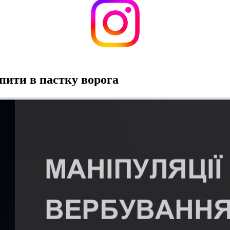
пити в пастку ворога