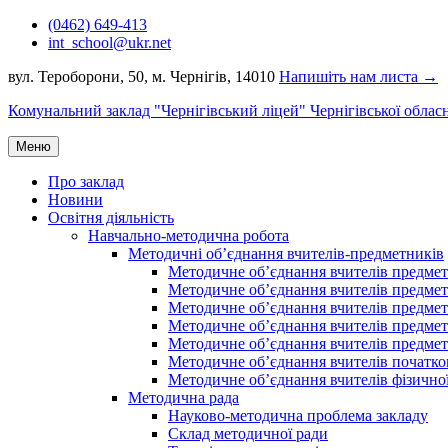
Перейти
(0462) 649-413
до
int_school@ukr.net
вмісту
вул. Тероборони, 50, м. Чернігів, 14010
Напишіть нам листа →
Комунальний заклад "Чернігівський ліцей" Чернігівської облас
Меню
Про заклад
Новини
Освітня діяльність
Навчально-методична робота
Методичні об’єднання вчителів-предметників
Методичне об’єднання вчителів предметі
Методичне об’єднання вчителів предметів
Методичне об’єднання вчителів предметі
Методичне об’єднання вчителів предметі
Методичне об’єднання вчителів предметів
Методичне об’єднання вчителів початко
Методичне об’єднання вчителів фізичної
Методична рада
Науково-методична проблема закладу
Склад методичної ради