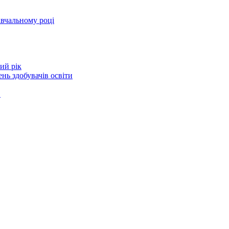
авчальному році
ий рік
нь здобувачів освіти
в