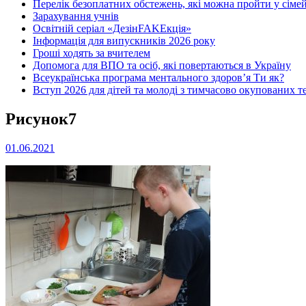
Перелік безоплатних обстежень, які можна пройти у сімей
Зарахування учнів
Освітній серіал «ДезінFAKEкція»
Інформація для випускників 2026 року
Гроші ходять за вчителем
Допомога для ВПО та осіб, які повертаються в Україну
Всеукраїнська програма ментального здоров’я Ти як?
Вступ 2026 для дітей та молоді з тимчасово окупованих т
Рисунок7
01.06.2021