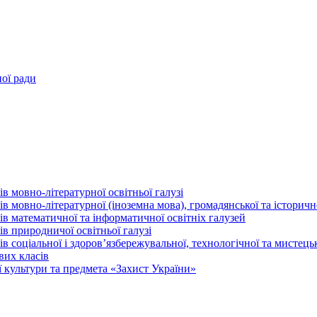
ної ради
в мовно-літературної освітньої галузі
 мовно-літературної (іноземна мова), громадянської та історично
в математичної та інформатичної освітніх галузей
в природничої освітньої галузі
 соціальної і здоров’язбережувальної, технологічної та мистецьк
вих класів
 культури та предмета «Захист України»