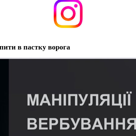
пити в пастку ворога