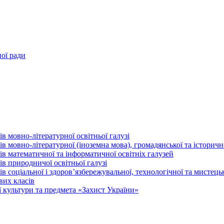
ної ради
в мовно-літературної освітньої галузі
 мовно-літературної (іноземна мова), громадянської та історично
в математичної та інформатичної освітніх галузей
в природничої освітньої галузі
 соціальної і здоров’язбережувальної, технологічної та мистецьк
вих класів
 культури та предмета «Захист України»