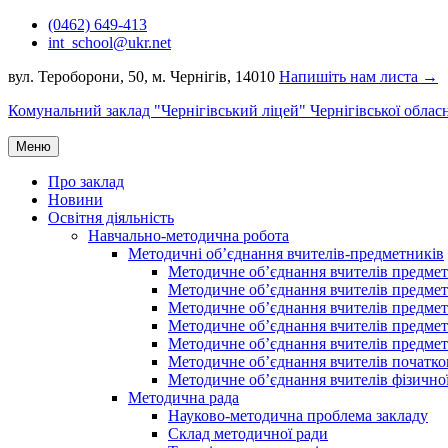
Перейти
(0462) 649-413
до
int_school@ukr.net
вмісту
вул. Тероборони, 50, м. Чернігів, 14010
Напишіть нам листа →
Комунальний заклад "Чернігівський ліцей" Чернігівської облас
Меню
Про заклад
Новини
Освітня діяльність
Навчально-методична робота
Методичні об’єднання вчителів-предметників
Методичне об’єднання вчителів предметі
Методичне об’єднання вчителів предметів
Методичне об’єднання вчителів предметі
Методичне об’єднання вчителів предметі
Методичне об’єднання вчителів предметів
Методичне об’єднання вчителів початко
Методичне об’єднання вчителів фізичної
Методична рада
Науково-методична проблема закладу
Склад методичної ради