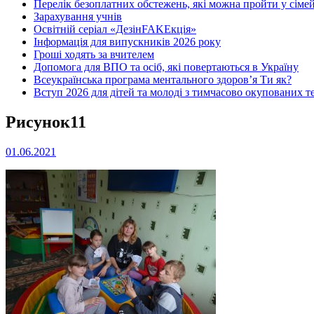
Перелік безоплатних обстежень, які можна пройти у сімей
Зарахування учнів
Освітній серіал «ДезінFAKEкція»
Інформація для випускників 2026 року
Гроші ходять за вчителем
Допомога для ВПО та осіб, які повертаються в Україну
Всеукраїнська програма ментального здоров’я Ти як?
Вступ 2026 для дітей та молоді з тимчасово окупованих т
Рисунок11
01.06.2021