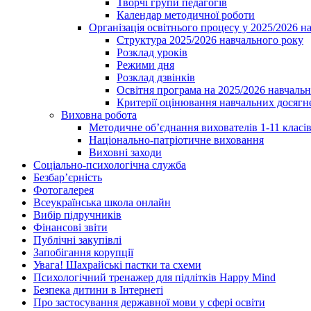
Творчі групи педагогів
Календар методичної роботи
Організація освітнього процесу у 2025/2026 н
Структура 2025/2026 навчального року
Розклад уроків
Режими дня
Розклад дзвінків
Освітня програма на 2025/2026 навчальн
Критерії оцінювання навчальних досягне
Виховна робота
Методичне об’єднання вихователів 1-11 класі
Національно-патріотичне виховання
Виховні заходи
Соціально-психологічна служба
Безбар’єрність
Фотогалерея
Всеукраїнська школа онлайн
Вибір підручників
Фінансові звіти
Публічні закупівлі
Запобігання корупції
Увага! Шахрайські пастки та схеми
Психологічний тренажер для підлітків Happy Mind
Безпека дитини в Інтернеті
Про застосування державної мови у сфері освіти