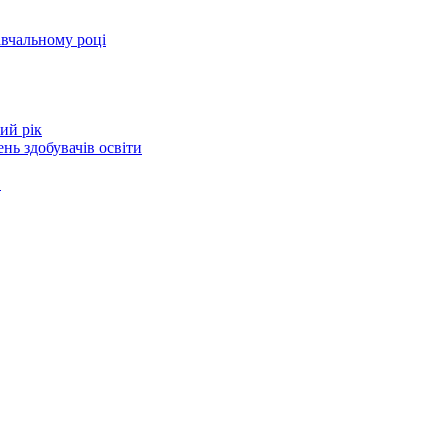
авчальному році
ий рік
нь здобувачів освіти
в