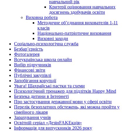
навчальний рік
Критерії оцінювання навчальних
досягнень здобувачів освіти
Виховна робота
Методичне об’єднання вихователів 1-11
класів
Національно-патріотичне виховання
Виховні заходи
Соціально-психологічна служба
Безбар’єрність
Фотогалерея
Всеукраїнська школа онлайн
Вибір підручників
Фінансові звіти
Публічні закупівлі
Запобігання корупції
Увага! Шахрайські пастки та схеми
Психологічний тренажер для підлітків Happy Mind
Безпека дитини в Інтернеті
Про застосування державної мови у сфері освіти
Перелік безоплатних обстежень, які можна пройти у
сімейного лікаря
Зарахування учнів
Освітній серіал «ДезінFAKEкція»
Інформація для випускників 2026 року