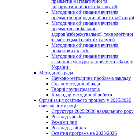
предметів математичної та
інформатичної освітніх галузей
Методичне об’єднання вчителів
предметів природничої освітньої галузі
Методичне об’єднання вчителів
предметів соціальної і
здоров’язбережувальної, технологічної
та мистецької освітніх галузей
Методичне об’єднання вчителів
початкових класів
Методичне об’єднання вчителів
фізичної культури та предмета «Захист
України»
Методична рада
Науково-методична проблема закладу
Склад методичної ради
Творчі групи педагогів
Календар методичної роботи
Організація освітнього процесу у 2025/2026
навчальному році
Структура 2025/2026 навчального року
Розклад уроків
Режими дня
Розклад дзвінків
Освітня програма на 2025/2026