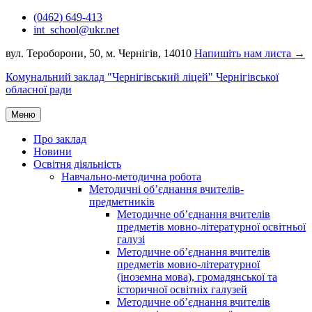
Перейти
(0462) 649-413
до
int_school@ukr.net
вмісту
вул. Тероборони, 50, м. Чернігів, 14010
Напишіть нам листа →
Комунальний заклад "Чернігівський ліцей" Чернігівської
обласної ради
Меню
Про заклад
Новини
Освітня діяльність
Навчально-методична робота
Методичні об’єднання вчителів-
предметників
Методичне об’єднання вчителів
предметів мовно-літературної освітньої
галузі
Методичне об’єднання вчителів
предметів мовно-літературної
(іноземна мова), громадянської та
історичної освітніх галузей
Методичне об’єднання вчителів