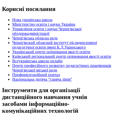
Корисні посилання
Нова українська школа
Міністерство освіти і науки України
Управління освіти і науки Чернігівської
облдержадміністрації
Чернігівська обласна рада
Чернігівский обласний інститут післядипломної
педагогічної освіти імені К.Д.Ушинського
Український центр оцінювання якості освіти
Київський регіональний центр оцінювання якості освіти
Всеукраїнська школа онлайн
Центр професійного розвитку педагогічних працівників
Чернігівської міської ради
Профорієнтаційний портал
Національна дитяча “гаряча лінія”
Інструменти для організації
дистанційного навчання учнів
засобами інформаційно-
комунікаційних технологій