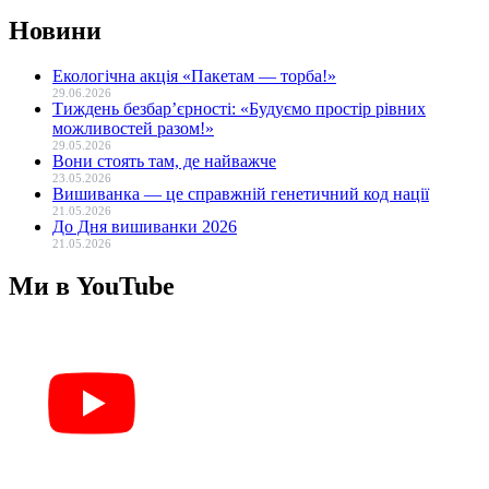
Новини
Екологічна акція «Пакетам — торба!»
29.06.2026
Тиждень безбар’єрності: «Будуємо простір рівних
можливостей разом!»
29.05.2026
Вони стоять там, де найважче
23.05.2026
Вишиванка — це справжній генетичний код нації
21.05.2026
До Дня вишиванки 2026
21.05.2026
Ми в YouTube