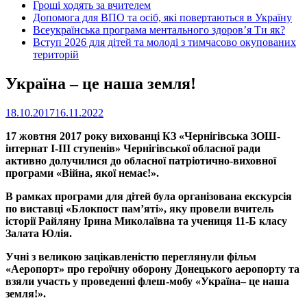
Гроші ходять за вчителем
Допомога для ВПО та осіб, які повертаються в Україну
Всеукраїнська програма ментального здоров’я Ти як?
Вступ 2026 для дітей та молоді з тимчасово окупованих
територій
Україна – це наша земля!
18.10.2017
16.11.2022
17 жовтня 2017 року вихованці КЗ «Чернігівська ЗОШ-
інтернат І-ІІІ ступенів» Чернігівської обласної ради
активно долучилися до обласної патріотично-виховної
програми «Війна, якої немає!».
В рамках програми для дітей була організована екскурсія
по виставці «Блокпост пам’яті», яку провели вчитель
історії Райляну Ірина Миколаївна та учениця 11-Б класу
Залата Юлія.
Учні з великою зацікавленістю переглянули фільм
«Аеропорт» про героїчну оборону Донецького аеропорту та
взяли участь у проведенні флеш-мобу «Україна
– це наша
земля!».