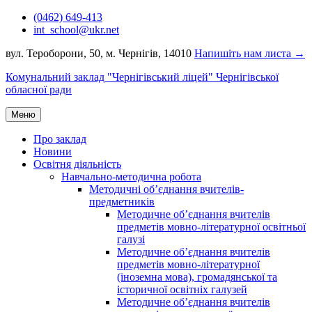
Перейти
(0462) 649-413
до
int_school@ukr.net
вмісту
вул. Тероборони, 50, м. Чернігів, 14010
Напишіть нам листа →
Комунальний заклад "Чернігівський ліцей" Чернігівської
обласної ради
Меню
Про заклад
Новини
Освітня діяльність
Навчально-методична робота
Методичні об’єднання вчителів-
предметників
Методичне об’єднання вчителів
предметів мовно-літературної освітньої
галузі
Методичне об’єднання вчителів
предметів мовно-літературної
(іноземна мова), громадянської та
історичної освітніх галузей
Методичне об’єднання вчителів