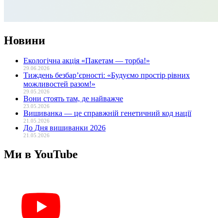
Новини
Екологічна акція «Пакетам — торба!»
29.06.2026
Тиждень безбар’єрності: «Будуємо простір рівних
можливостей разом!»
29.05.2026
Вони стоять там, де найважче
23.05.2026
Вишиванка — це справжній генетичний код нації
21.05.2026
До Дня вишиванки 2026
21.05.2026
Ми в YouTube