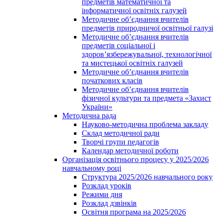
предметів математичної та
інформатичної освітніх галузей
Методичне об’єднання вчителів
предметів природничої освітньої галузі
Методичне об’єднання вчителів
предметів соціальної і
здоров’язбережувальної, технологічної
та мистецької освітніх галузей
Методичне об’єднання вчителів
початкових класів
Методичне об’єднання вчителів
фізичної культури та предмета «Захист
України»
Методична рада
Науково-методична проблема закладу
Склад методичної ради
Творчі групи педагогів
Календар методичної роботи
Організація освітнього процесу у 2025/2026
навчальному році
Структура 2025/2026 навчального року
Розклад уроків
Режими дня
Розклад дзвінків
Освітня програма на 2025/2026