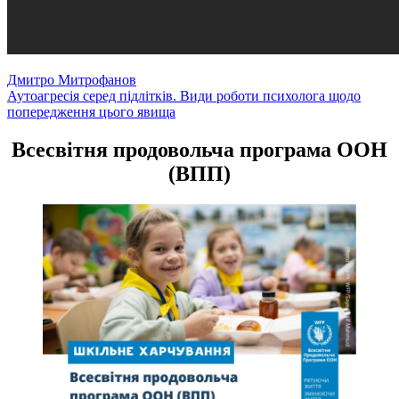
Навігація
Дмитро Митрофанов
Аутоагресія серед підлітків. Види роботи психолога щодо
записів
попередження цього явища
Всесвітня продовольча програма ООН
(ВПП)