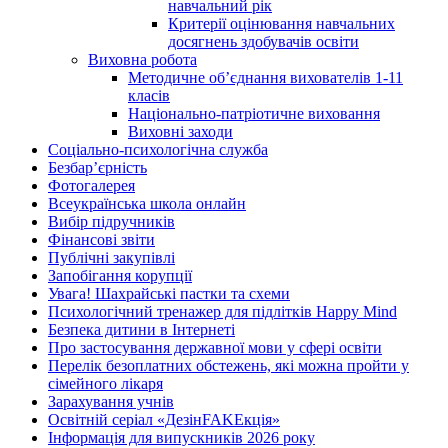
навчальний рік
Критерії оцінювання навчальних
досягнень здобувачів освіти
Виховна робота
Методичне об’єднання вихователів 1-11
класів
Національно-патріотичне виховання
Виховні заходи
Соціально-психологічна служба
Безбар’єрність
Фотогалерея
Всеукраїнська школа онлайн
Вибір підручників
Фінансові звіти
Публічні закупівлі
Запобігання корупції
Увага! Шахрайські пастки та схеми
Психологічний тренажер для підлітків Happy Mind
Безпека дитини в Інтернеті
Про застосування державної мови у сфері освіти
Перелік безоплатних обстежень, які можна пройти у
сімейного лікаря
Зарахування учнів
Освітній серіал «ДезінFAKEкція»
Інформація для випускників 2026 року