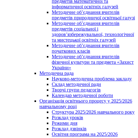
предметів математичної та
інформатичної освітніх галузей
Методичне об’єднання вчителів
предметів природничої освітньої галузі
Методичне об’єднання вчителів
предметів соціальної і
здоров’язбережувальної, технологічної
та мистецької освітніх галузей
Методичне об’єднання вчителів
початкових класів
Методичне об’єднання вчителів
фізичної культури та предмета «Захист
України»
Методична рада
Науково-методична проблема закладу
Склад методичної ради
Творчі групи педагогів
Календар методичної роботи
Організація освітнього процесу у 2025/2026
навчальному році
Структура 2025/2026 навчального року
Розклад уроків
Режими дня
Розклад дзвінків
Освітня програма на 2025/2026