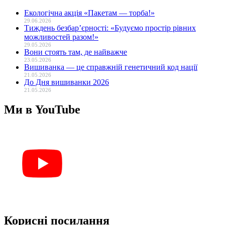
Екологічна акція «Пакетам — торба!»
29.06.2026
Тиждень безбар’єрності: «Будуємо простір рівних
можливостей разом!»
29.05.2026
Вони стоять там, де найважче
23.05.2026
Вишиванка — це справжній генетичний код нації
21.05.2026
До Дня вишиванки 2026
21.05.2026
Ми в YouTube
Корисні посилання