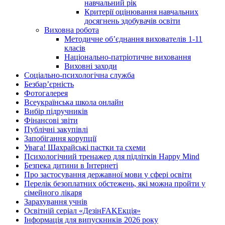
навчальний рік
Критерії оцінювання навчальних
досягнень здобувачів освіти
Виховна робота
Методичне об’єднання вихователів 1-11
класів
Національно-патріотичне виховання
Виховні заходи
Соціально-психологічна служба
Безбар’єрність
Фотогалерея
Всеукраїнська школа онлайн
Вибір підручників
Фінансові звіти
Публічні закупівлі
Запобігання корупції
Увага! Шахрайські пастки та схеми
Психологічний тренажер для підлітків Happy Mind
Безпека дитини в Інтернеті
Про застосування державної мови у сфері освіти
Перелік безоплатних обстежень, які можна пройти у
сімейного лікаря
Зарахування учнів
Освітній серіал «ДезінFAKEкція»
Інформація для випускників 2026 року