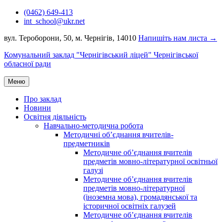
Перейти
(0462) 649-413
до
int_school@ukr.net
вмісту
вул. Тероборони, 50, м. Чернігів, 14010
Напишіть нам листа →
Комунальний заклад "Чернігівський ліцей" Чернігівської
обласної ради
Меню
Про заклад
Новини
Освітня діяльність
Навчально-методична робота
Методичні об’єднання вчителів-
предметників
Методичне об’єднання вчителів
предметів мовно-літературної освітньої
галузі
Методичне об’єднання вчителів
предметів мовно-літературної
(іноземна мова), громадянської та
історичної освітніх галузей
Методичне об’єднання вчителів