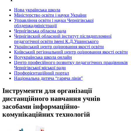
Нова українська школа
Міністерство освіти і науки України
Управління освіти і науки Чернігівської
облдержадміністрації
Чернігівська обласна рада
Чернігівский обласний інститут післядипломної
педагогічної освіти імені К.Д.Ушинського
Український центр оцінювання якості освіти
Київський регіональний центр оцінювання якості освіти
Всеукраїнська школа онлайн
Центр професійного розвитку педагогічних працівників
Чернігівської міської ради
Профорієнтаційний портал
Національна дитяча “гаряча лінія”
Інструменти для організації
дистанційного навчання учнів
засобами інформаційно-
комунікаційних технологій