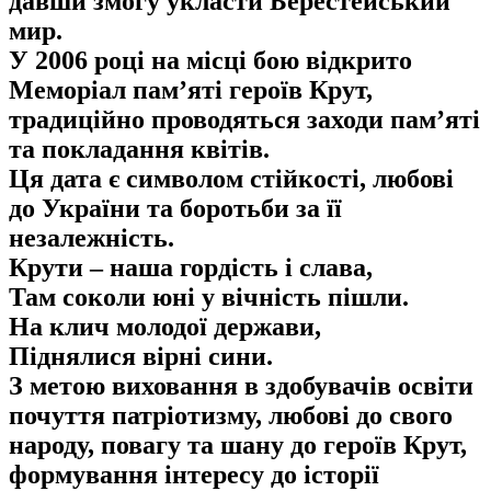
давши змогу укласти Берестейський
мир.
У 2006 році на місці бою відкрито
Меморіал пам’яті героїв Крут,
традиційно проводяться заходи пам’яті
та покладання квітів.
Ця дата є символом стійкості, любові
до України та боротьби за її
незалежність.
Крути – наша гордість і слава,
Там соколи юні у вічність пішли.
На клич молодої держави,
Піднялися вірні сини.
З метою виховання в здобувачів освіти
почуття патріотизму, любові до свого
народу, повагу та шану до героїв Крут,
формування інтересу до історії