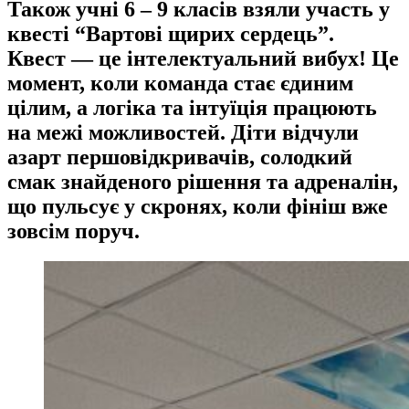
Також учні 6 – 9 класів взяли участь у
квесті “Вартові щирих сердець”.
Квест — це інтелектуальний вибух! Це
момент, коли команда стає єдиним
цілим, а логіка та інтуїція працюють
на межі можливостей. Діти відчули
азарт першовідкривачів, солодкий
смак знайденого рішення та адреналін,
що пульсує у скронях, коли фініш вже
зовсім поруч.