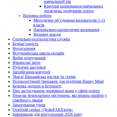
навчальний рік
Критерії оцінювання навчальних
досягнень здобувачів освіти
Виховна робота
Методичне об’єднання вихователів 1-11
класів
Національно-патріотичне виховання
Виховні заходи
Соціально-психологічна служба
Безбар’єрність
Фотогалерея
Всеукраїнська школа онлайн
Вибір підручників
Фінансові звіти
Публічні закупівлі
Запобігання корупції
Увага! Шахрайські пастки та схеми
Психологічний тренажер для підлітків Happy Mind
Безпека дитини в Інтернеті
Про застосування державної мови у сфері освіти
Перелік безоплатних обстежень, які можна пройти у
сімейного лікаря
Зарахування учнів
Освітній серіал «ДезінFAKEкція»
Інформація для випускників 2026 року