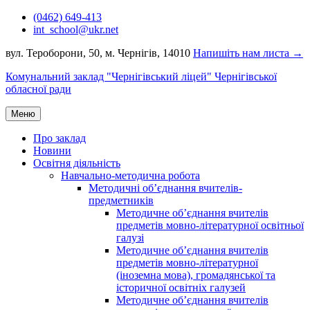
Перейти
(0462) 649-413
до
int_school@ukr.net
вмісту
вул. Тероборони, 50, м. Чернігів, 14010
Напишіть нам листа →
Комунальний заклад "Чернігівський ліцей" Чернігівської
обласної ради
Меню
Про заклад
Новини
Освітня діяльність
Навчально-методична робота
Методичні об’єднання вчителів-
предметників
Методичне об’єднання вчителів
предметів мовно-літературної освітньої
галузі
Методичне об’єднання вчителів
предметів мовно-літературної
(іноземна мова), громадянської та
історичної освітніх галузей
Методичне об’єднання вчителів