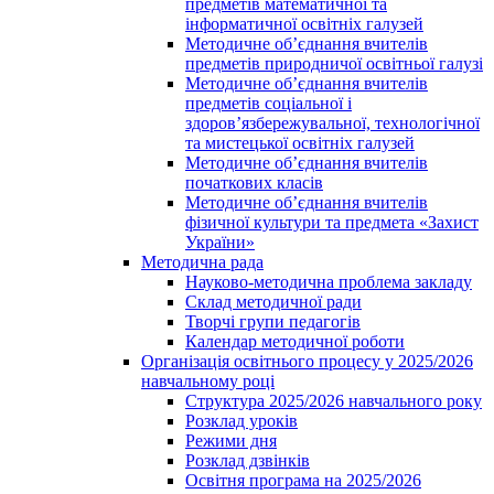
предметів математичної та
інформатичної освітніх галузей
Методичне об’єднання вчителів
предметів природничої освітньої галузі
Методичне об’єднання вчителів
предметів соціальної і
здоров’язбережувальної, технологічної
та мистецької освітніх галузей
Методичне об’єднання вчителів
початкових класів
Методичне об’єднання вчителів
фізичної культури та предмета «Захист
України»
Методична рада
Науково-методична проблема закладу
Склад методичної ради
Творчі групи педагогів
Календар методичної роботи
Організація освітнього процесу у 2025/2026
навчальному році
Структура 2025/2026 навчального року
Розклад уроків
Режими дня
Розклад дзвінків
Освітня програма на 2025/2026