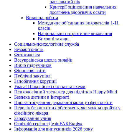
навчальний рік
Критерії оцінювання навчальних
досягнень здобувачів освіти
Виховна робота
Методичне об’єднання вихователів 1-11
класів
Національно-патріотичне виховання
Виховні заходи
Соціально-психологічна служба
Безбар’єрність
Фотогалерея
Всеукраїнська школа онлайн
Вибір підручників
Фінансові звіти
Публічні закупівлі
Запобігання корупції
Увага! Шахрайські пастки та схеми
Психологічний тренажер для підлітків Happy Mind
Безпека дитини в Інтернеті
Про застосування державної мови у сфері освіти
Перелік безоплатних обстежень, які можна пройти у
сімейного лікаря
Зарахування учнів
Освітній серіал «ДезінFAKEкція»
Інформація для випускників 2026 року