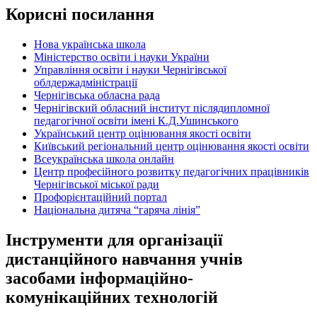
Корисні посилання
Нова українська школа
Міністерство освіти і науки України
Управління освіти і науки Чернігівської
облдержадміністрації
Чернігівська обласна рада
Чернігівский обласний інститут післядипломної
педагогічної освіти імені К.Д.Ушинського
Український центр оцінювання якості освіти
Київський регіональний центр оцінювання якості освіти
Всеукраїнська школа онлайн
Центр професійного розвитку педагогічних працівників
Чернігівської міської ради
Профорієнтаційний портал
Національна дитяча “гаряча лінія”
Інструменти для організації
дистанційного навчання учнів
засобами інформаційно-
комунікаційних технологій