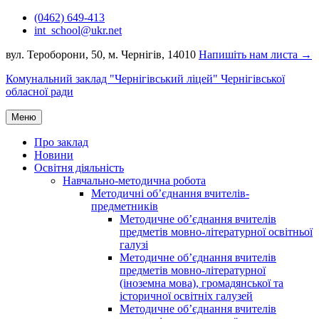
Перейти
(0462) 649-413
до
int_school@ukr.net
вмісту
вул. Тероборони, 50, м. Чернігів, 14010
Напишіть нам листа →
Комунальний заклад "Чернігівський ліцей" Чернігівської
обласної ради
Меню
Про заклад
Новини
Освітня діяльність
Навчально-методична робота
Методичні об’єднання вчителів-
предметників
Методичне об’єднання вчителів
предметів мовно-літературної освітньої
галузі
Методичне об’єднання вчителів
предметів мовно-літературної
(іноземна мова), громадянської та
історичної освітніх галузей
Методичне об’єднання вчителів