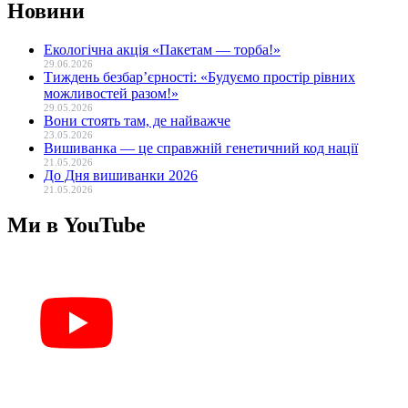
Новини
Екологічна акція «Пакетам — торба!»
29.06.2026
Тиждень безбар’єрності: «Будуємо простір рівних
можливостей разом!»
29.05.2026
Вони стоять там, де найважче
23.05.2026
Вишиванка — це справжній генетичний код нації
21.05.2026
До Дня вишиванки 2026
21.05.2026
Ми в YouTube