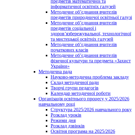
предметів математичної та
інформатичної освітніх галузей
Методичне об’єднання вчителів
предметів природничої освітньої галузі
Методичне об’єднання вчителів
предметів соціальної і
здоров’язбережувальної, технологічної
та мистецької освітніх галузей
Методичне об’єднання вчителів
початкових класів
Методичне об’єднання вчителів
фізичної культури та предмета «Захист
України»
Методична рада
Науково-методична проблема закладу
Склад методичної ради
Творчі групи педагогів
Календар методичної роботи
Організація освітнього процесу у 2025/2026
навчальному році
Структура 2025/2026 навчального року
Розклад уроків
Режими дня
Розклад дзвінків
Освітня програма на 2025/2026