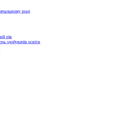
авчальному році
ий рік
нь здобувачів освіти
в