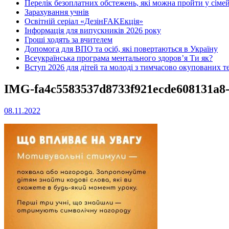
Перелік безоплатних обстежень, які можна пройти у сімей
Зарахування учнів
Освітній серіал «ДезінFAKEкція»
Інформація для випускників 2026 року
Гроші ходять за вчителем
Допомога для ВПО та осіб, які повертаються в Україну
Всеукраїнська програма ментального здоров’я Ти як?
Вступ 2026 для дітей та молоді з тимчасово окупованих т
IMG-fa4c5583537d8733f921ecde608131a8
08.11.2022