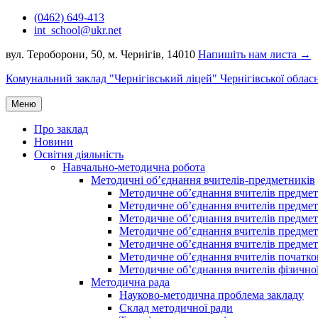
Перейти
(0462) 649-413
до
int_school@ukr.net
вмісту
вул. Тероборони, 50, м. Чернігів, 14010
Напишіть нам листа →
Комунальний заклад "Чернігівський ліцей" Чернігівської облас
Меню
Про заклад
Новини
Освітня діяльність
Навчально-методична робота
Методичні об’єднання вчителів-предметників
Методичне об’єднання вчителів предметі
Методичне об’єднання вчителів предметів
Методичне об’єднання вчителів предметі
Методичне об’єднання вчителів предметі
Методичне об’єднання вчителів предметів
Методичне об’єднання вчителів початко
Методичне об’єднання вчителів фізичної
Методична рада
Науково-методична проблема закладу
Склад методичної ради