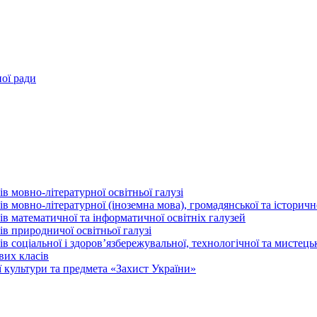
ної ради
в мовно-літературної освітньої галузі
 мовно-літературної (іноземна мова), громадянської та історично
в математичної та інформатичної освітніх галузей
в природничої освітньої галузі
 соціальної і здоров’язбережувальної, технологічної та мистецьк
вих класів
 культури та предмета «Захист України»