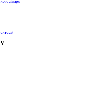
ного лікаря
ериторій
-V