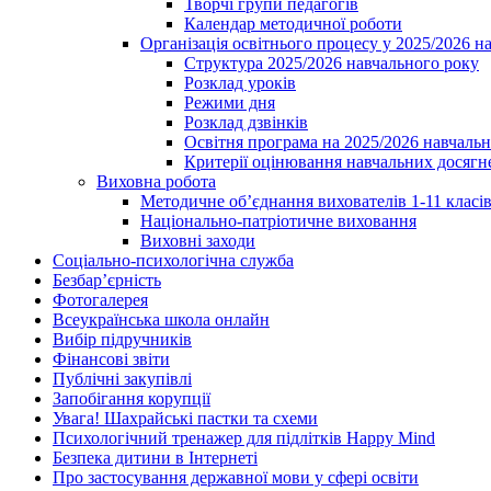
Творчі групи педагогів
Календар методичної роботи
Організація освітнього процесу у 2025/2026 н
Структура 2025/2026 навчального року
Розклад уроків
Режими дня
Розклад дзвінків
Освітня програма на 2025/2026 навчальн
Критерії оцінювання навчальних досягне
Виховна робота
Методичне об’єднання вихователів 1-11 класі
Національно-патріотичне виховання
Виховні заходи
Соціально-психологічна служба
Безбар’єрність
Фотогалерея
Всеукраїнська школа онлайн
Вибір підручників
Фінансові звіти
Публічні закупівлі
Запобігання корупції
Увага! Шахрайські пастки та схеми
Психологічний тренажер для підлітків Happy Mind
Безпека дитини в Інтернеті
Про застосування державної мови у сфері освіти