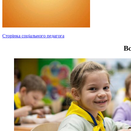
Навігація
Сторінка соціального педагога
записів
Вс