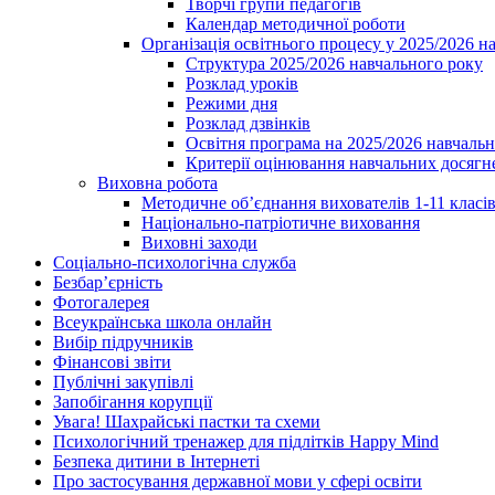
Творчі групи педагогів
Календар методичної роботи
Організація освітнього процесу у 2025/2026 н
Структура 2025/2026 навчального року
Розклад уроків
Режими дня
Розклад дзвінків
Освітня програма на 2025/2026 навчальн
Критерії оцінювання навчальних досягне
Виховна робота
Методичне об’єднання вихователів 1-11 класі
Національно-патріотичне виховання
Виховні заходи
Соціально-психологічна служба
Безбар’єрність
Фотогалерея
Всеукраїнська школа онлайн
Вибір підручників
Фінансові звіти
Публічні закупівлі
Запобігання корупції
Увага! Шахрайські пастки та схеми
Психологічний тренажер для підлітків Happy Mind
Безпека дитини в Інтернеті
Про застосування державної мови у сфері освіти