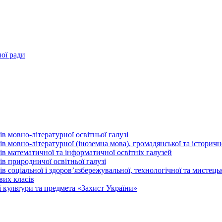
ної ради
в мовно-літературної освітньої галузі
 мовно-літературної (іноземна мова), громадянської та історично
в математичної та інформатичної освітніх галузей
в природничої освітньої галузі
 соціальної і здоров’язбережувальної, технологічної та мистецьк
вих класів
 культури та предмета «Захист України»