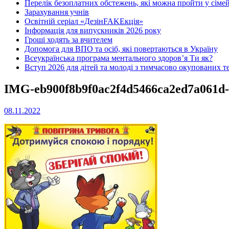
Перелік безоплатних обстежень, які можна пройти у сімей
Зарахування учнів
Освітній серіал «ДезінFAKEкція»
Інформація для випускників 2026 року
Гроші ходять за вчителем
Допомога для ВПО та осіб, які повертаються в Україну
Всеукраїнська програма ментального здоров’я Ти як?
Вступ 2026 для дітей та молоді з тимчасово окупованих т
IMG-eb900f8b9f0ac2f4d5466ca2ed7a061d
08.11.2022