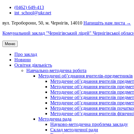
Перейти
(0462) 649-413
до
int_school@ukr.net
вмісту
вул. Тероборони, 50, м. Чернігів, 14010
Напишіть нам листа →
Комунальний заклад "Чернігівський ліцей" Чернігівської облас
Меню
Про заклад
Новини
Освітня діяльність
Навчально-методична робота
Методичні об’єднання вчителів-предметників
Методичне об’єднання вчителів предметі
Методичне об’єднання вчителів предметів
Методичне об’єднання вчителів предметі
Методичне об’єднання вчителів предметі
Методичне об’єднання вчителів предметів
Методичне об’єднання вчителів початко
Методичне об’єднання вчителів фізичної
Методична рада
Науково-методична проблема закладу
Склад методичної ради