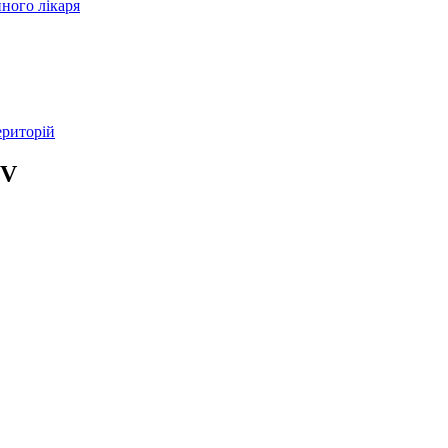
ного лікаря
ериторій
-V