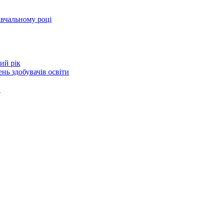
авчальному році
ий рік
нь здобувачів освіти
в