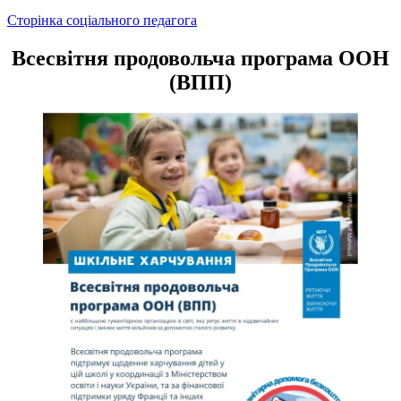
Навігація
Сторінка соціального педагога
записів
Всесвітня продовольча програма ООН
(ВПП)