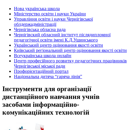
Нова українська школа
Міністерство освіти і науки України
Управління освіти і науки Чернігівської
облдержадміністрації
Чернігівська обласна рада
Чернігівский обласний інститут післядипломної
педагогічної освіти імені К.Д.Ушинського
Український центр оцінювання якості освіти
Київський регіональний центр оцінювання якості освіти
Всеукраїнська школа онлайн
Центр професійного розвитку педагогічних працівників
Чернігівської міської ради
Профорієнтаційний портал
Національна дитяча “гаряча лінія”
Інструменти для організації
дистанційного навчання учнів
засобами інформаційно-
комунікаційних технологій