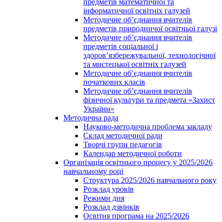
предметів математичної та
інформатичної освітніх галузей
Методичне об’єднання вчителів
предметів природничої освітньої галузі
Методичне об’єднання вчителів
предметів соціальної і
здоров’язбережувальної, технологічної
та мистецької освітніх галузей
Методичне об’єднання вчителів
початкових класів
Методичне об’єднання вчителів
фізичної культури та предмета «Захист
України»
Методична рада
Науково-методична проблема закладу
Склад методичної ради
Творчі групи педагогів
Календар методичної роботи
Організація освітнього процесу у 2025/2026
навчальному році
Структура 2025/2026 навчального року
Розклад уроків
Режими дня
Розклад дзвінків
Освітня програма на 2025/2026