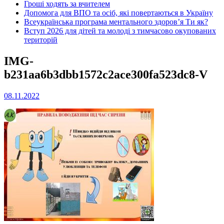
Гроші ходять за вчителем
Допомога для ВПО та осіб, які повертаються в Україну
Всеукраїнська програма ментального здоров’я Ти як?
Вступ 2026 для дітей та молоді з тимчасово окупованих
територій
IMG-
b231aa6b3dbb1572c2ace300fa523dc8-V
08.11.2022