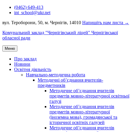
Перейти
(0462) 649-413
до
int_school@ukr.net
вмісту
вул. Тероборони, 50, м. Чернігів, 14010
Напишіть нам листа →
Комунальний заклад "Чернігівський ліцей" Чернігівської
обласної ради
Меню
Про заклад
Новини
Освітня діяльність
Навчально-методична робота
Методичні об’єднання вчителів-
предметників
Методичне об’єднання вчителів
предметів мовно-літературної освітньої
галузі
Методичне об’єднання вчителів
предметів мовно-літературної
(іноземна мова), громадянської та
історичної освітніх галузей
Методичне об’єднання вчителів