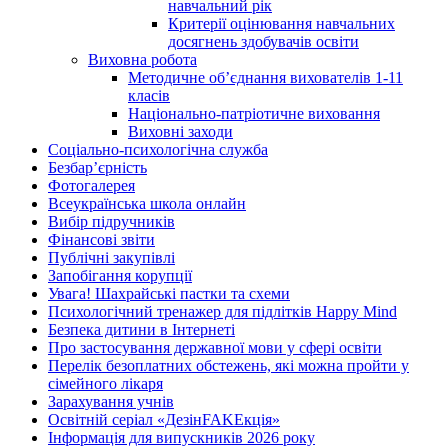
навчальний рік
Критерії оцінювання навчальних
досягнень здобувачів освіти
Виховна робота
Методичне об’єднання вихователів 1-11
класів
Національно-патріотичне виховання
Виховні заходи
Соціально-психологічна служба
Безбар’єрність
Фотогалерея
Всеукраїнська школа онлайн
Вибір підручників
Фінансові звіти
Публічні закупівлі
Запобігання корупції
Увага! Шахрайські пастки та схеми
Психологічний тренажер для підлітків Happy Mind
Безпека дитини в Інтернеті
Про застосування державної мови у сфері освіти
Перелік безоплатних обстежень, які можна пройти у
сімейного лікаря
Зарахування учнів
Освітній серіал «ДезінFAKEкція»
Інформація для випускників 2026 року