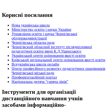
Корисні посилання
Нова українська школа
Міністерство освіти і науки України
Управління освіти і науки Чернігівської
облдержадміністрації
Чернігівська обласна рада
Чернігівский обласний інститут післядипломної
педагогічної освіти імені К.Д.Ушинського
Український центр оцінювання якості освіти
Київський регіональний центр оцінювання якості освіти
Всеукраїнська школа онлайн
Центр професійного розвитку педагогічних працівників
Чернігівської міської ради
Профорієнтаційний портал
Національна дитяча “гаряча лінія”
Інструменти для організації
дистанційного навчання учнів
засобами інформаційно-