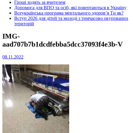
Гроші ходять за вчителем
Допомога для ВПО та осіб, які повертаються в Україну
Всеукраїнська програма ментального здоров’я Ти як?
Вступ 2026 для дітей та молоді з тимчасово окупованих
територій
IMG-
aad707b7b1dcdfebba5dcc37093f4e3b-V
08.11.2022