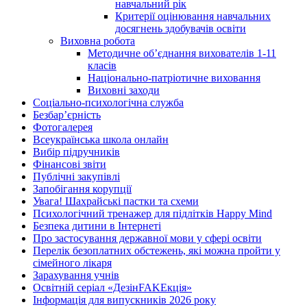
навчальний рік
Критерії оцінювання навчальних
досягнень здобувачів освіти
Виховна робота
Методичне об’єднання вихователів 1-11
класів
Національно-патріотичне виховання
Виховні заходи
Соціально-психологічна служба
Безбар’єрність
Фотогалерея
Всеукраїнська школа онлайн
Вибір підручників
Фінансові звіти
Публічні закупівлі
Запобігання корупції
Увага! Шахрайські пастки та схеми
Психологічний тренажер для підлітків Happy Mind
Безпека дитини в Інтернеті
Про застосування державної мови у сфері освіти
Перелік безоплатних обстежень, які можна пройти у
сімейного лікаря
Зарахування учнів
Освітній серіал «ДезінFAKEкція»
Інформація для випускників 2026 року