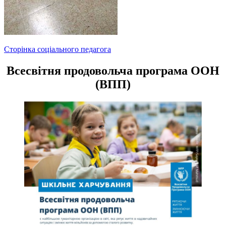
Навігація
Сторінка соціального педагога
записів
Всесвітня продовольча програма ООН
(ВПП)