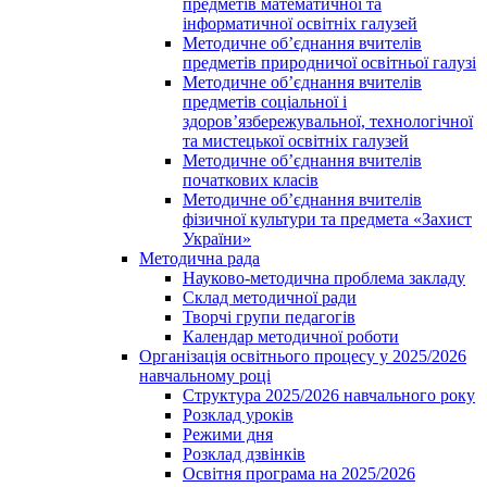
предметів математичної та
інформатичної освітніх галузей
Методичне об’єднання вчителів
предметів природничої освітньої галузі
Методичне об’єднання вчителів
предметів соціальної і
здоров’язбережувальної, технологічної
та мистецької освітніх галузей
Методичне об’єднання вчителів
початкових класів
Методичне об’єднання вчителів
фізичної культури та предмета «Захист
України»
Методична рада
Науково-методична проблема закладу
Склад методичної ради
Творчі групи педагогів
Календар методичної роботи
Організація освітнього процесу у 2025/2026
навчальному році
Структура 2025/2026 навчального року
Розклад уроків
Режими дня
Розклад дзвінків
Освітня програма на 2025/2026