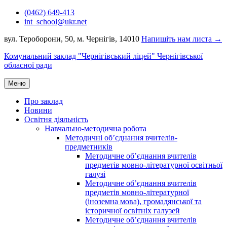
Перейти
(0462) 649-413
до
int_school@ukr.net
вмісту
вул. Тероборони, 50, м. Чернігів, 14010
Напишіть нам листа →
Комунальний заклад "Чернігівський ліцей" Чернігівської
обласної ради
Меню
Про заклад
Новини
Освітня діяльність
Навчально-методична робота
Методичні об’єднання вчителів-
предметників
Методичне об’єднання вчителів
предметів мовно-літературної освітньої
галузі
Методичне об’єднання вчителів
предметів мовно-літературної
(іноземна мова), громадянської та
історичної освітніх галузей
Методичне об’єднання вчителів