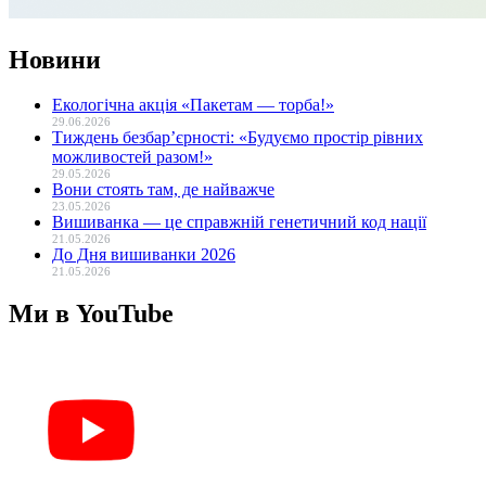
Новини
Екологічна акція «Пакетам — торба!»
29.06.2026
Тиждень безбар’єрності: «Будуємо простір рівних
можливостей разом!»
29.05.2026
Вони стоять там, де найважче
23.05.2026
Вишиванка — це справжній генетичний код нації
21.05.2026
До Дня вишиванки 2026
21.05.2026
Ми в YouTube