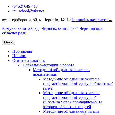
Перейти
(0462) 649-413
до
int_school@ukr.net
вмісту
вул. Тероборони, 50, м. Чернігів, 14010
Напишіть нам листа →
Комунальний заклад "Чернігівський ліцей" Чернігівської
обласної ради
Меню
Про заклад
Новини
Освітня діяльність
Навчально-методична робота
Методичні об’єднання вчителів-
предметників
Методичне об’єднання вчителів
предметів мовно-літературної освітньої
галузі
Методичне об’єднання вчителів
предметів мовно-літературної
(іноземна мова), громадянської та
історичної освітніх галузей
Методичне об’єднання вчителів