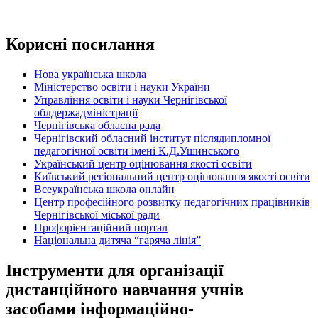
Корисні посилання
Нова українська школа
Міністерство освіти і науки України
Управління освіти і науки Чернігівської
облдержадміністрації
Чернігівська обласна рада
Чернігівский обласний інститут післядипломної
педагогічної освіти імені К.Д.Ушинського
Український центр оцінювання якості освіти
Київський регіональний центр оцінювання якості освіти
Всеукраїнська школа онлайн
Центр професійного розвитку педагогічних працівників
Чернігівської міської ради
Профорієнтаційний портал
Національна дитяча “гаряча лінія”
Інструменти для організації
дистанційного навчання учнів
засобами інформаційно-