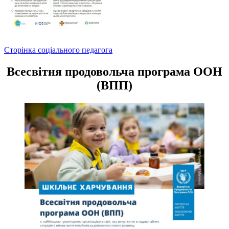
Навігація
Сторінка соціального педагога
записів
Всесвітня продовольча програма ООН
(ВПП)