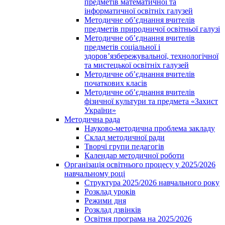
предметів математичної та
інформатичної освітніх галузей
Методичне об’єднання вчителів
предметів природничої освітньої галузі
Методичне об’єднання вчителів
предметів соціальної і
здоров’язбережувальної, технологічної
та мистецької освітніх галузей
Методичне об’єднання вчителів
початкових класів
Методичне об’єднання вчителів
фізичної культури та предмета «Захист
України»
Методична рада
Науково-методична проблема закладу
Склад методичної ради
Творчі групи педагогів
Календар методичної роботи
Організація освітнього процесу у 2025/2026
навчальному році
Структура 2025/2026 навчального року
Розклад уроків
Режими дня
Розклад дзвінків
Освітня програма на 2025/2026