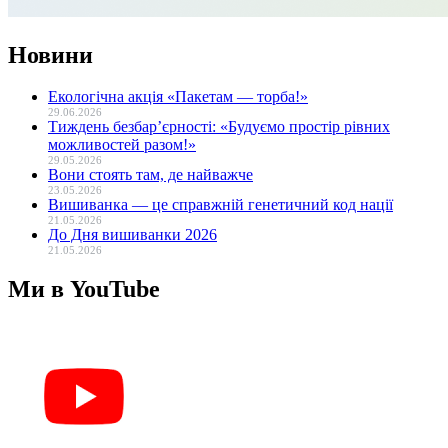
Новини
Екологічна акція «Пакетам — торба!»
29.06.2026
Тиждень безбар’єрності: «Будуємо простір рівних
можливостей разом!»
29.05.2026
Вони стоять там, де найважче
23.05.2026
Вишиванка — це справжній генетичний код нації
21.05.2026
До Дня вишиванки 2026
21.05.2026
Ми в YouTube