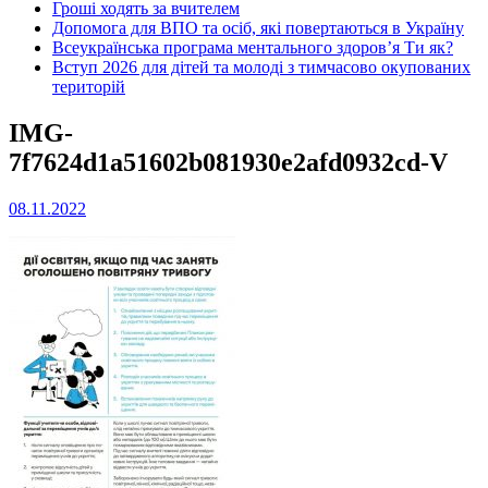
Гроші ходять за вчителем
Допомога для ВПО та осіб, які повертаються в Україну
Всеукраїнська програма ментального здоров’я Ти як?
Вступ 2026 для дітей та молоді з тимчасово окупованих
територій
IMG-
7f7624d1a51602b081930e2afd0932cd-V
08.11.2022