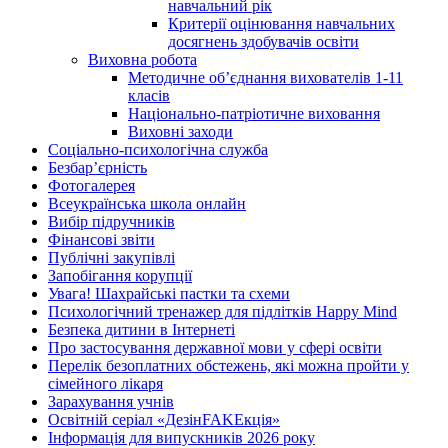
навчальний рік
Критерії оцінювання навчальних
досягнень здобувачів освіти
Виховна робота
Методичне об’єднання вихователів 1-11
класів
Національно-патріотичне виховання
Виховні заходи
Соціально-психологічна служба
Безбар’єрність
Фотогалерея
Всеукраїнська школа онлайн
Вибір підручників
Фінансові звіти
Публічні закупівлі
Запобігання корупції
Увага! Шахрайські пастки та схеми
Психологічний тренажер для підлітків Happy Mind
Безпека дитини в Інтернеті
Про застосування державної мови у сфері освіти
Перелік безоплатних обстежень, які можна пройти у
сімейного лікаря
Зарахування учнів
Освітній серіал «ДезінFAKEкція»
Інформація для випускників 2026 року