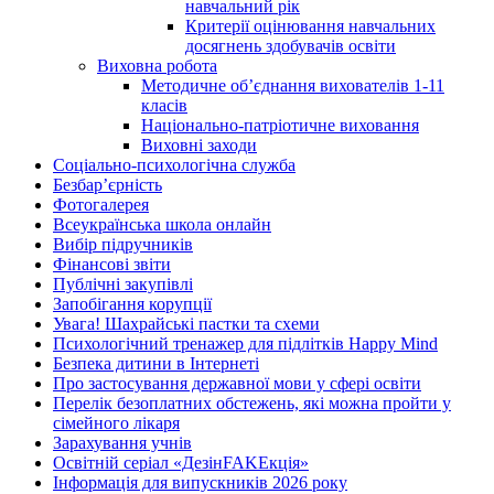
навчальний рік
Критерії оцінювання навчальних
досягнень здобувачів освіти
Виховна робота
Методичне об’єднання вихователів 1-11
класів
Національно-патріотичне виховання
Виховні заходи
Соціально-психологічна служба
Безбар’єрність
Фотогалерея
Всеукраїнська школа онлайн
Вибір підручників
Фінансові звіти
Публічні закупівлі
Запобігання корупції
Увага! Шахрайські пастки та схеми
Психологічний тренажер для підлітків Happy Mind
Безпека дитини в Інтернеті
Про застосування державної мови у сфері освіти
Перелік безоплатних обстежень, які можна пройти у
сімейного лікаря
Зарахування учнів
Освітній серіал «ДезінFAKEкція»
Інформація для випускників 2026 року