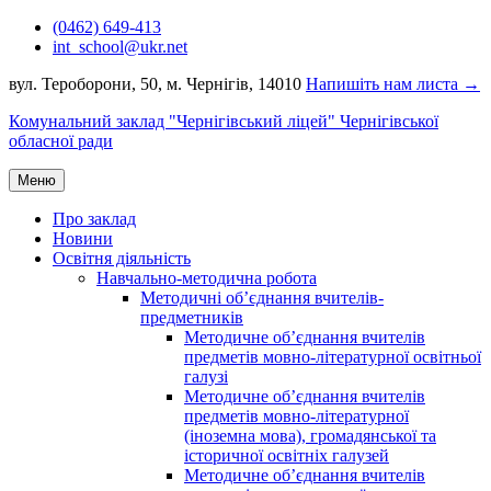
Перейти
(0462) 649-413
до
int_school@ukr.net
вмісту
вул. Тероборони, 50, м. Чернігів, 14010
Напишіть нам листа →
Комунальний заклад "Чернігівський ліцей" Чернігівської
обласної ради
Меню
Про заклад
Новини
Освітня діяльність
Навчально-методична робота
Методичні об’єднання вчителів-
предметників
Методичне об’єднання вчителів
предметів мовно-літературної освітньої
галузі
Методичне об’єднання вчителів
предметів мовно-літературної
(іноземна мова), громадянської та
історичної освітніх галузей
Методичне об’єднання вчителів