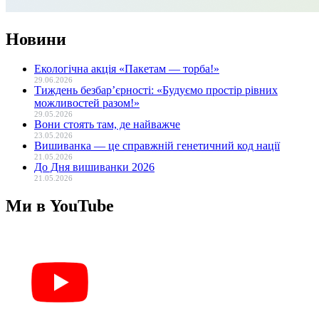
Новини
Екологічна акція «Пакетам — торба!»
29.06.2026
Тиждень безбар’єрності: «Будуємо простір рівних
можливостей разом!»
29.05.2026
Вони стоять там, де найважче
23.05.2026
Вишиванка — це справжній генетичний код нації
21.05.2026
До Дня вишиванки 2026
21.05.2026
Ми в YouTube