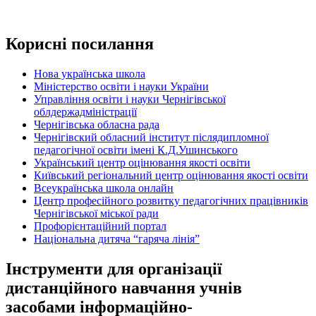
Корисні посилання
Нова українська школа
Міністерство освіти і науки України
Управління освіти і науки Чернігівської
облдержадміністрації
Чернігівська обласна рада
Чернігівский обласний інститут післядипломної
педагогічної освіти імені К.Д.Ушинського
Український центр оцінювання якості освіти
Київський регіональний центр оцінювання якості освіти
Всеукраїнська школа онлайн
Центр професійного розвитку педагогічних працівників
Чернігівської міської ради
Профорієнтаційний портал
Національна дитяча “гаряча лінія”
Інструменти для організації
дистанційного навчання учнів
засобами інформаційно-