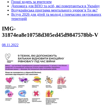
Гроші ходять за вчителем
Допомога для ВПО та осіб, які повертаються в Україну
Всеукраїнська програма ментального здоров’я Ти як?
Вступ 2026 для дітей та молоді з тимчасово окупованих
територій
IMG-
31874ea8e10758d305ed45d9847578bb-V
08.11.2022