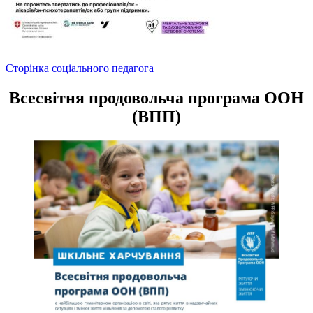
Навігація
Сторінка соціального педагога
записів
Всесвітня продовольча програма ООН
(ВПП)