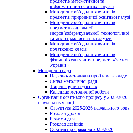
предметів математичної та
інформатичної освітніх галузей
Методичне об’єднання вчителів
предметів природничої освітньої галузі
Методичне об’єднання вчителів
предметів соціальної і
здоров’язбережувальної, технологічної
та мистецької освітніх галузей
Методичне об’єднання вчителів
початкових класів
Методичне об’єднання вчителів
фізичної культури та предмета «Захист
України»
Методична рада
Науково-методична проблема закладу
Склад методичної ради
Творчі групи педагогів
Календар методичної роботи
Організація освітнього процесу у 2025/2026
навчальному році
Структура 2025/2026 навчального року
Розклад уроків
Режими дня
Розклад дзвінків
Освітня програма на 2025/2026