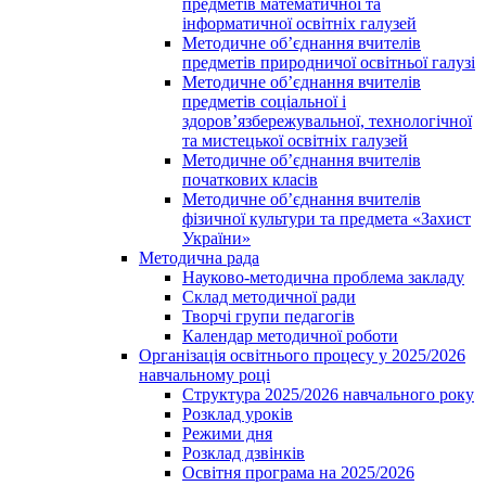
предметів математичної та
інформатичної освітніх галузей
Методичне об’єднання вчителів
предметів природничої освітньої галузі
Методичне об’єднання вчителів
предметів соціальної і
здоров’язбережувальної, технологічної
та мистецької освітніх галузей
Методичне об’єднання вчителів
початкових класів
Методичне об’єднання вчителів
фізичної культури та предмета «Захист
України»
Методична рада
Науково-методична проблема закладу
Склад методичної ради
Творчі групи педагогів
Календар методичної роботи
Організація освітнього процесу у 2025/2026
навчальному році
Структура 2025/2026 навчального року
Розклад уроків
Режими дня
Розклад дзвінків
Освітня програма на 2025/2026