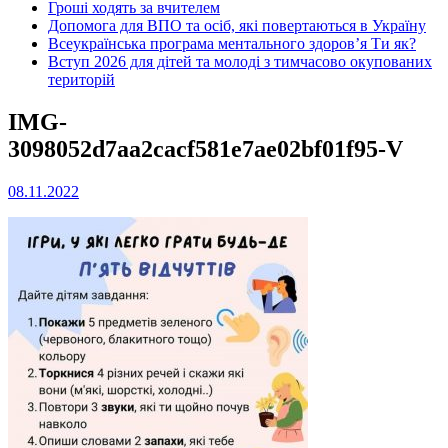
Гроші ходять за вчителем
Допомога для ВПО та осіб, які повертаються в Україну
Всеукраїнська програма ментального здоров’я Ти як?
Вступ 2026 для дітей та молоді з тимчасово окупованих
територій
IMG-
3098052d7aa2cacf581e7ae02bf01f95-V
08.11.2022