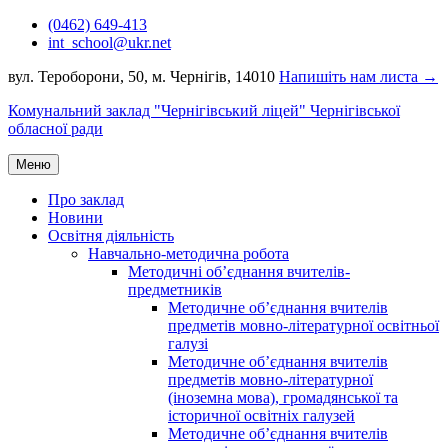
Перейти
(0462) 649-413
до
int_school@ukr.net
вмісту
вул. Тероборони, 50, м. Чернігів, 14010
Напишіть нам листа →
Комунальний заклад "Чернігівський ліцей" Чернігівської
обласної ради
Меню
Про заклад
Новини
Освітня діяльність
Навчально-методична робота
Методичні об’єднання вчителів-
предметників
Методичне об’єднання вчителів
предметів мовно-літературної освітньої
галузі
Методичне об’єднання вчителів
предметів мовно-літературної
(іноземна мова), громадянської та
історичної освітніх галузей
Методичне об’єднання вчителів