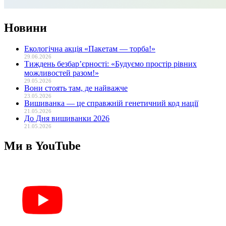
Новини
Екологічна акція «Пакетам — торба!»
29.06.2026
Тиждень безбар’єрності: «Будуємо простір рівних
можливостей разом!»
29.05.2026
Вони стоять там, де найважче
23.05.2026
Вишиванка — це справжній генетичний код нації
21.05.2026
До Дня вишиванки 2026
21.05.2026
Ми в YouTube