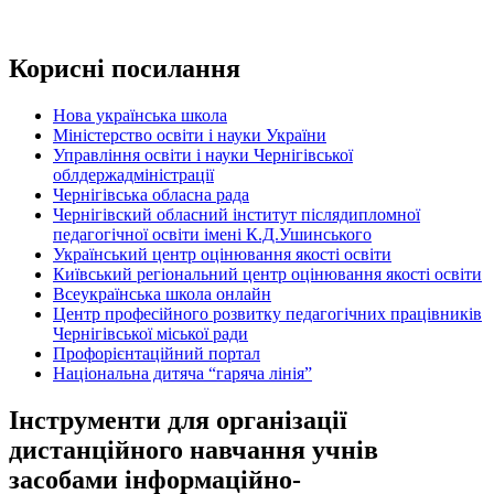
Корисні посилання
Нова українська школа
Міністерство освіти і науки України
Управління освіти і науки Чернігівської
облдержадміністрації
Чернігівська обласна рада
Чернігівский обласний інститут післядипломної
педагогічної освіти імені К.Д.Ушинського
Український центр оцінювання якості освіти
Київський регіональний центр оцінювання якості освіти
Всеукраїнська школа онлайн
Центр професійного розвитку педагогічних працівників
Чернігівської міської ради
Профорієнтаційний портал
Національна дитяча “гаряча лінія”
Інструменти для організації
дистанційного навчання учнів
засобами інформаційно-