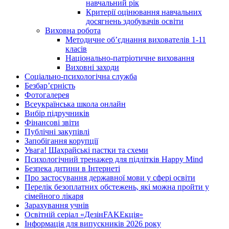
навчальний рік
Критерії оцінювання навчальних
досягнень здобувачів освіти
Виховна робота
Методичне об’єднання вихователів 1-11
класів
Національно-патріотичне виховання
Виховні заходи
Соціально-психологічна служба
Безбар’єрність
Фотогалерея
Всеукраїнська школа онлайн
Вибір підручників
Фінансові звіти
Публічні закупівлі
Запобігання корупції
Увага! Шахрайські пастки та схеми
Психологічний тренажер для підлітків Happy Mind
Безпека дитини в Інтернеті
Про застосування державної мови у сфері освіти
Перелік безоплатних обстежень, які можна пройти у
сімейного лікаря
Зарахування учнів
Освітній серіал «ДезінFAKEкція»
Інформація для випускників 2026 року