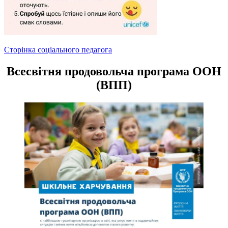
Навігація
Сторінка соціального педагога
записів
Всесвітня продовольча програма ООН
(ВПП)