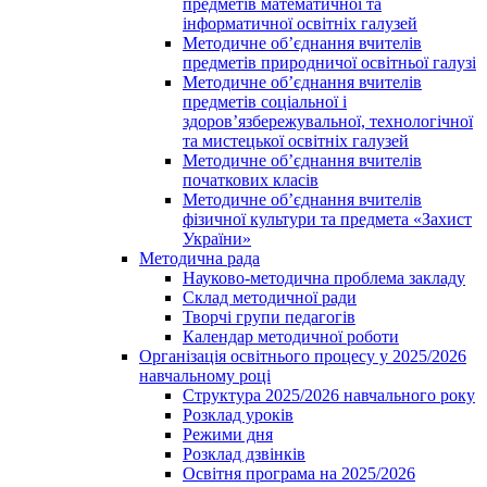
предметів математичної та
інформатичної освітніх галузей
Методичне об’єднання вчителів
предметів природничої освітньої галузі
Методичне об’єднання вчителів
предметів соціальної і
здоров’язбережувальної, технологічної
та мистецької освітніх галузей
Методичне об’єднання вчителів
початкових класів
Методичне об’єднання вчителів
фізичної культури та предмета «Захист
України»
Методична рада
Науково-методична проблема закладу
Склад методичної ради
Творчі групи педагогів
Календар методичної роботи
Організація освітнього процесу у 2025/2026
навчальному році
Структура 2025/2026 навчального року
Розклад уроків
Режими дня
Розклад дзвінків
Освітня програма на 2025/2026