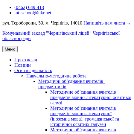
Перейти
(0462) 649-413
до
int_school@ukr.net
вмісту
вул. Тероборони, 50, м. Чернігів, 14010
Напишіть нам листа →
Комунальний заклад "Чернігівський ліцей" Чернігівської
обласної ради
Меню
Про заклад
Новини
Освітня діяльність
Навчально-методична робота
Методичні об’єднання вчителів-
предметників
Методичне об’єднання вчителів
предметів мовно-літературної освітньої
галузі
Методичне об’єднання вчителів
предметів мовно-літературної
(іноземна мова), громадянської та
історичної освітніх галузей
Методичне об’єднання вчителів