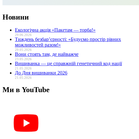
Новини
Екологічна акція «Пакетам — торба!»
29.06.2026
Тиждень безбар’єрності: «Будуємо простір рівних
можливостей разом!»
29.05.2026
Вони стоять там, де найважче
23.05.2026
Вишиванка — це справжній генетичний код нації
21.05.2026
До Дня вишиванки 2026
21.05.2026
Ми в YouTube