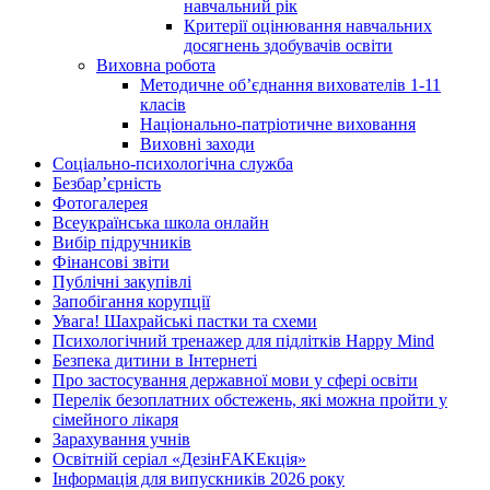
навчальний рік
Критерії оцінювання навчальних
досягнень здобувачів освіти
Виховна робота
Методичне об’єднання вихователів 1-11
класів
Національно-патріотичне виховання
Виховні заходи
Соціально-психологічна служба
Безбар’єрність
Фотогалерея
Всеукраїнська школа онлайн
Вибір підручників
Фінансові звіти
Публічні закупівлі
Запобігання корупції
Увага! Шахрайські пастки та схеми
Психологічний тренажер для підлітків Happy Mind
Безпека дитини в Інтернеті
Про застосування державної мови у сфері освіти
Перелік безоплатних обстежень, які можна пройти у
сімейного лікаря
Зарахування учнів
Освітній серіал «ДезінFAKEкція»
Інформація для випускників 2026 року