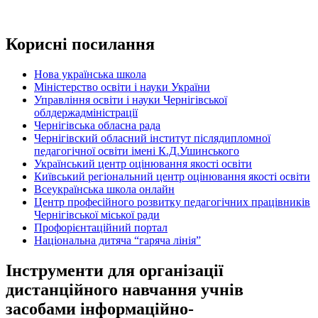
Корисні посилання
Нова українська школа
Міністерство освіти і науки України
Управління освіти і науки Чернігівської
облдержадміністрації
Чернігівська обласна рада
Чернігівский обласний інститут післядипломної
педагогічної освіти імені К.Д.Ушинського
Український центр оцінювання якості освіти
Київський регіональний центр оцінювання якості освіти
Всеукраїнська школа онлайн
Центр професійного розвитку педагогічних працівників
Чернігівської міської ради
Профорієнтаційний портал
Національна дитяча “гаряча лінія”
Інструменти для організації
дистанційного навчання учнів
засобами інформаційно-