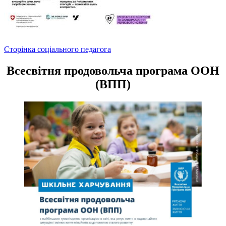
Навігація
Сторінка соціального педагога
записів
Всесвітня продовольча програма ООН
(ВПП)