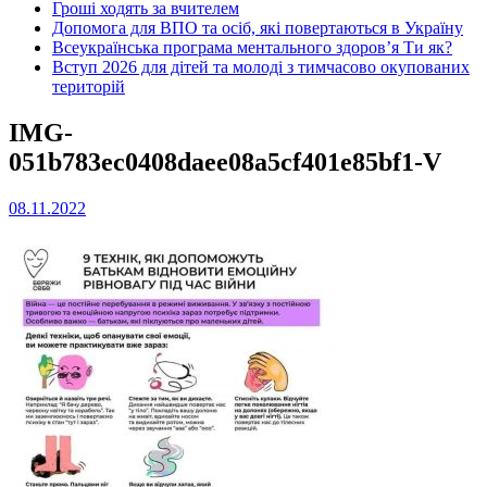
Гроші ходять за вчителем
Допомога для ВПО та осіб, які повертаються в Україну
Всеукраїнська програма ментального здоров’я Ти як?
Вступ 2026 для дітей та молоді з тимчасово окупованих
територій
IMG-
051b783ec0408daee08a5cf401e85bf1-V
08.11.2022