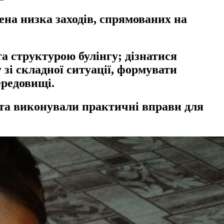
ена низка заходів, спрямованих на
та структурою булінгу; дізнатися
зі складної ситуації, формувати
ередовищі.
ь та виконували практичні вправи для