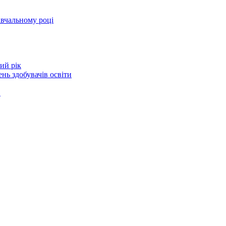
авчальному році
ий рік
нь здобувачів освіти
в