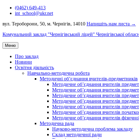
Перейти
(0462) 649-413
до
int_school@ukr.net
вмісту
вул. Тероборони, 50, м. Чернігів, 14010
Напишіть нам листа →
Комунальний заклад "Чернігівський ліцей" Чернігівської облас
Меню
Про заклад
Новини
Освітня діяльність
Навчально-методична робота
Методичні об’єднання вчителів-предметників
Методичне об’єднання вчителів предметі
Методичне об’єднання вчителів предметів
Методичне об’єднання вчителів предметі
Методичне об’єднання вчителів предметі
Методичне об’єднання вчителів предметів
Методичне об’єднання вчителів початко
Методичне об’єднання вчителів фізичної
Методична рада
Науково-методична проблема закладу
Склад методичної ради