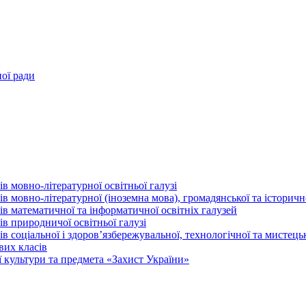
ної ради
в мовно-літературної освітньої галузі
 мовно-літературної (іноземна мова), громадянської та історично
в математичної та інформатичної освітніх галузей
в природничої освітньої галузі
 соціальної і здоров’язбережувальної, технологічної та мистецьк
вих класів
 культури та предмета «Захист України»