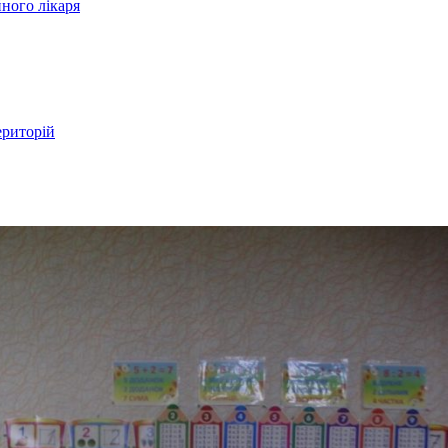
ного лікаря
ериторій