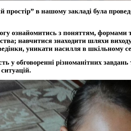
 простір” в нашому закладі була провед
змогу ознайомитись з поняттям, формами 
ства; навчитися знаходити шляхи виходу 
оведінки, уникати насилля в шкільному с
сть у обговоренні різноманітних завдан
ситуацій.