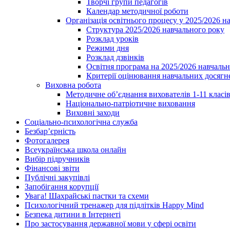
Творчі групи педагогів
Календар методичної роботи
Організація освітнього процесу у 2025/2026 н
Структура 2025/2026 навчального року
Розклад уроків
Режими дня
Розклад дзвінків
Освітня програма на 2025/2026 навчальн
Критерії оцінювання навчальних досягне
Виховна робота
Методичне об’єднання вихователів 1-11 класі
Національно-патріотичне виховання
Виховні заходи
Соціально-психологічна служба
Безбар’єрність
Фотогалерея
Всеукраїнська школа онлайн
Вибір підручників
Фінансові звіти
Публічні закупівлі
Запобігання корупції
Увага! Шахрайські пастки та схеми
Психологічний тренажер для підлітків Happy Mind
Безпека дитини в Інтернеті
Про застосування державної мови у сфері освіти