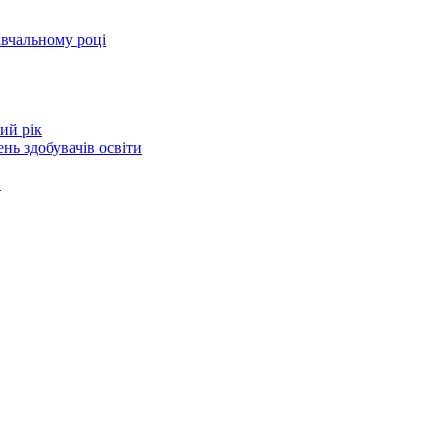
авчальному році
ий рік
нь здобувачів освіти
в