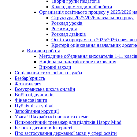
Творчі групи педагогів
Календар методичної роботи
Організація освітнього процесу у 2025/2026 н
Структура 2025/2026 навчального року
Розклад уроків
Режими дня
Розклад дзвінків
Освітня програма на 2025/2026 навчальн
Критерії оцінювання навчальних досягне
Виховна робота
Методичне об’єднання вихователів 1-11 класі
Національно-патріотичне виховання
Виховні заходи
Соціально-психологічна служба
Безбар’єрність
Фотогалерея
Всеукраїнська школа онлайн
Вибір підручників
Фінансові звіти
Публічні закупівлі
Запобігання корупції
Увага! Шахрайські пастки та схеми
Психологічний тренажер для підлітків Happy Mind
Безпека дитини в Інтернеті
Про застосування державної мови у сфері освіти