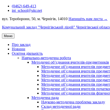
Перейти
(0462) 649-413
до
int_school@ukr.net
вмісту
вул. Тероборони, 50, м. Чернігів, 14010
Напишіть нам листа →
Комунальний заклад "Чернігівський ліцей" Чернігівської облас
Меню
Про заклад
Новини
Освітня діяльність
Навчально-методична робота
Методичні об’єднання вчителів-предметників
Методичне об’єднання вчителів предметі
Методичне об’єднання вчителів предметів
Методичне об’єднання вчителів предметі
Методичне об’єднання вчителів предметі
Методичне об’єднання вчителів предметів
Методичне об’єднання вчителів початко
Методичне об’єднання вчителів фізичної
Методична рада
Науково-методична проблема закладу
Склад методичної ради