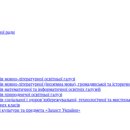
ної ради
в мовно-літературної освітньої галузі
 мовно-літературної (іноземна мова), громадянської та історично
в математичної та інформатичної освітніх галузей
в природничої освітньої галузі
 соціальної і здоров’язбережувальної, технологічної та мистецьк
вих класів
 культури та предмета «Захист України»