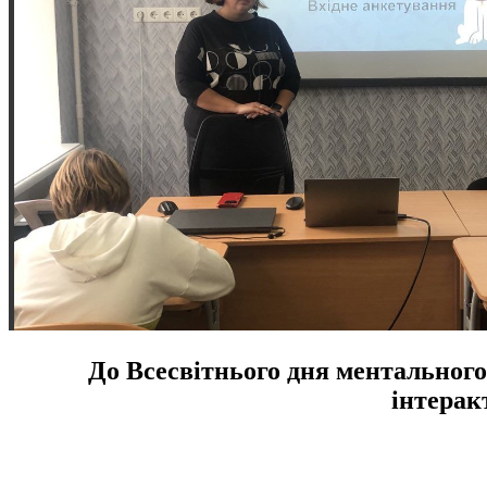
До Всесвітнього дня ментального
інтерак