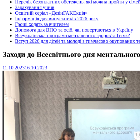
Перелік безоплатних обстежень, які можна пройти у сімей
Зарахування учнів
Освітній серіал «ДезінFAKEкція»
Інформація для випускників 2026 року
Гроші ходять за вчителем
Допомога для ВПО та осіб, які повертаються в Україну
Всеукраїнська програма ментального здоров’я Ти як?
Вступ 2026 для дітей та молоді з тимчасово окупованих т
Заходи до Всесвітнього дня ментального
11.10.2023
16.10.2023