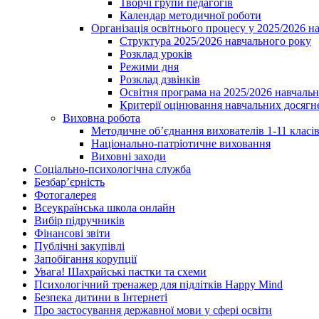
Творчі групи педагогів
Календар методичної роботи
Організація освітнього процесу у 2025/2026 н
Структура 2025/2026 навчального року
Розклад уроків
Режими дня
Розклад дзвінків
Освітня програма на 2025/2026 навчальн
Критерії оцінювання навчальних досягне
Виховна робота
Методичне об’єднання вихователів 1-11 класі
Національно-патріотичне виховання
Виховні заходи
Соціально-психологічна служба
Безбар’єрність
Фотогалерея
Всеукраїнська школа онлайн
Вибір підручників
Фінансові звіти
Публічні закупівлі
Запобігання корупції
Увага! Шахрайські пастки та схеми
Психологічний тренажер для підлітків Happy Mind
Безпека дитини в Інтернеті
Про застосування державної мови у сфері освіти