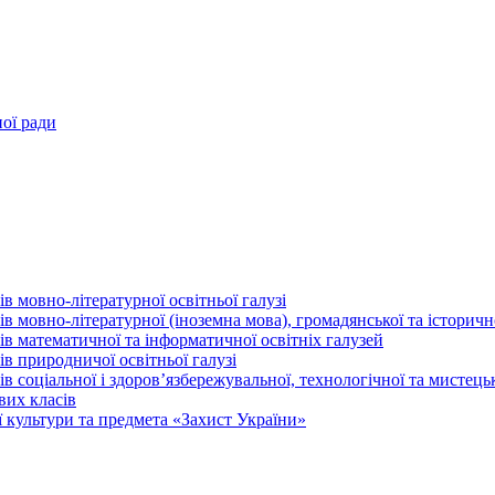
ної ради
в мовно-літературної освітньої галузі
 мовно-літературної (іноземна мова), громадянської та історично
в математичної та інформатичної освітніх галузей
в природничої освітньої галузі
 соціальної і здоров’язбережувальної, технологічної та мистецьк
вих класів
 культури та предмета «Захист України»