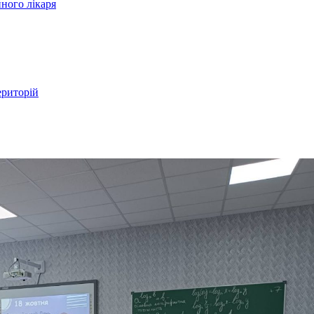
ного лікаря
ериторій