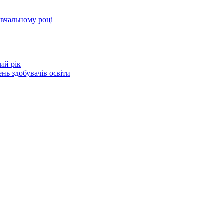
авчальному році
ий рік
нь здобувачів освіти
в