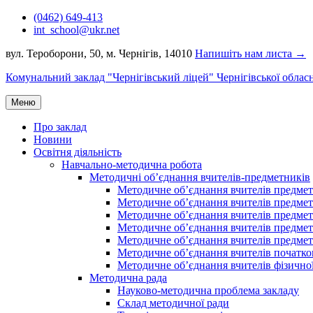
Перейти
(0462) 649-413
до
int_school@ukr.net
вмісту
вул. Тероборони, 50, м. Чернігів, 14010
Напишіть нам листа →
Комунальний заклад "Чернігівський ліцей" Чернігівської облас
Меню
Про заклад
Новини
Освітня діяльність
Навчально-методична робота
Методичні об’єднання вчителів-предметників
Методичне об’єднання вчителів предметі
Методичне об’єднання вчителів предметів
Методичне об’єднання вчителів предметі
Методичне об’єднання вчителів предметі
Методичне об’єднання вчителів предметів
Методичне об’єднання вчителів початко
Методичне об’єднання вчителів фізичної
Методична рада
Науково-методична проблема закладу
Склад методичної ради