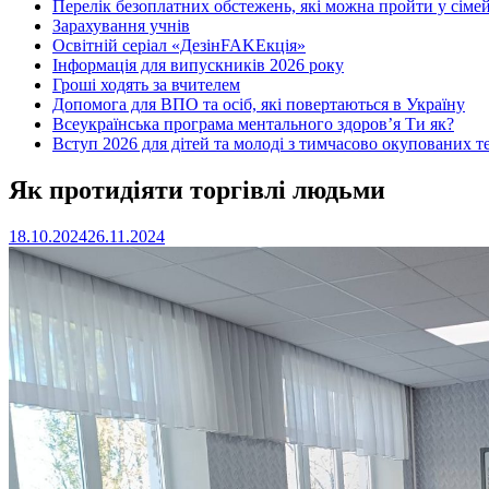
Перелік безоплатних обстежень, які можна пройти у сімей
Зарахування учнів
Освітній серіал «ДезінFAKEкція»
Інформація для випускників 2026 року
Гроші ходять за вчителем
Допомога для ВПО та осіб, які повертаються в Україну
Всеукраїнська програма ментального здоров’я Ти як?
Вступ 2026 для дітей та молоді з тимчасово окупованих т
Як протидіяти торгівлі людьми
18.10.2024
26.11.2024