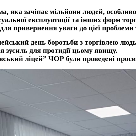
а, яка зачіпає мільйони людей, особливо
суальної експлуатації та інших форм тор
для привернення уваги до цієї проблеми т
ейський день боротьби з торгівлею людь
ня зусиль для протидії цьому явищу.
ський ліцей” ЧОР були проведені просві