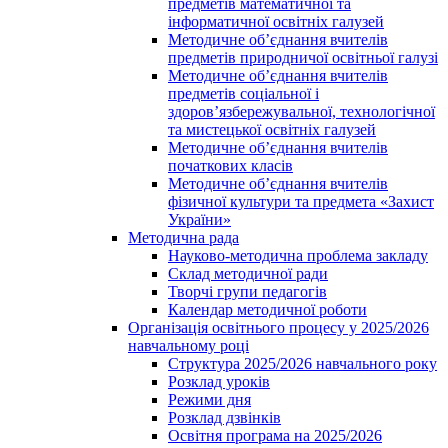
предметів математичної та
інформатичної освітніх галузей
Методичне об’єднання вчителів
предметів природничої освітньої галузі
Методичне об’єднання вчителів
предметів соціальної і
здоров’язбережувальної, технологічної
та мистецької освітніх галузей
Методичне об’єднання вчителів
початкових класів
Методичне об’єднання вчителів
фізичної культури та предмета «Захист
України»
Методична рада
Науково-методична проблема закладу
Склад методичної ради
Творчі групи педагогів
Календар методичної роботи
Організація освітнього процесу у 2025/2026
навчальному році
Структура 2025/2026 навчального року
Розклад уроків
Режими дня
Розклад дзвінків
Освітня програма на 2025/2026