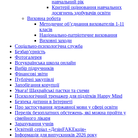
навчальний рік
Критерії оцінювання навчальних
досягнень здобувачів освіти
Виховна робота
Методичне об’єднання вихователів 1-11
класів
Національно-патріотичне виховання
Виховні заходи
Соціально-психологічна служба
Безбар’єрність
Фотогалерея
Всеукраїнська школа онлайн
Вибір підручників
Фінансові звіти
Публічні закупівлі
Запобігання корупції
Увага! Шахрайські пастки та схеми
Психологічний тренажер для підлітків Happy Mind
Безпека дитини в Інтернеті
Про застосування державної мови у сфері освіти
Перелік безоплатних обстежень, які можна пройти у
сімейного лікаря
Зарахування учнів
Освітній серіал «ДезінFAKEкція»
Інформація для випускників 2026 року