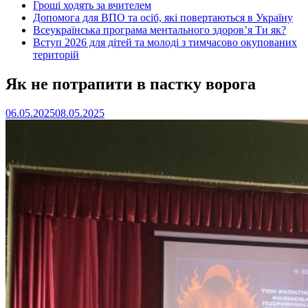
Гроші ходять за вчителем
Допомога для ВПО та осіб, які повертаються в Україну
Всеукраїнська програма ментального здоров’я Ти як?
Вступ 2026 для дітей та молоді з тимчасово окупованих
територій
Як не потрапити в пастку ворога
06.05.2025
08.05.2025