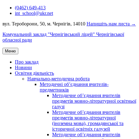
Перейти
(0462) 649-413
до
int_school@ukr.net
вмісту
вул. Тероборони, 50, м. Чернігів, 14010
Напишіть нам листа →
Комунальний заклад "Чернігівський ліцей" Чернігівської
обласної ради
Меню
Про заклад
Новини
Освітня діяльність
Навчально-методична робота
Методичні об’єднання вчителів-
предметників
Методичне об’єднання вчителів
предметів мовно-літературної освітньої
галузі
Методичне об’єднання вчителів
предметів мовно-літературної
(іноземна мова), громадянської та
історичної освітніх галузей
Методичне об’єднання вчителів