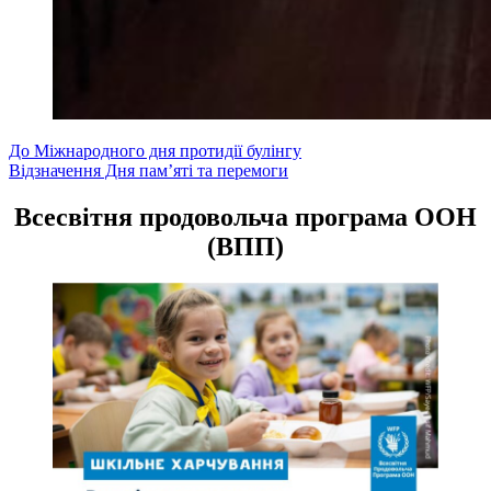
Навігація
До Міжнародного дня протидії булінгу
Відзначення Дня пам’яті та перемоги
записів
Всесвітня продовольча програма ООН
(ВПП)