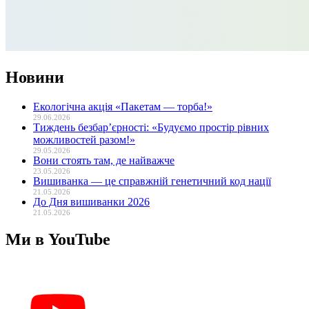
Новини
Екологічна акція «Пакетам — торба!»
29.06.2026
Тиждень безбар’єрності: «Будуємо простір рівних
можливостей разом!»
29.05.2026
Вони стоять там, де найважче
23.05.2026
Вишиванка — це справжній генетичний код нації
21.05.2026
До Дня вишиванки 2026
21.05.2026
Ми в YouTube