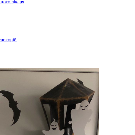
ного лікаря
ериторій