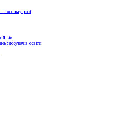
авчальному році
ий рік
нь здобувачів освіти
в