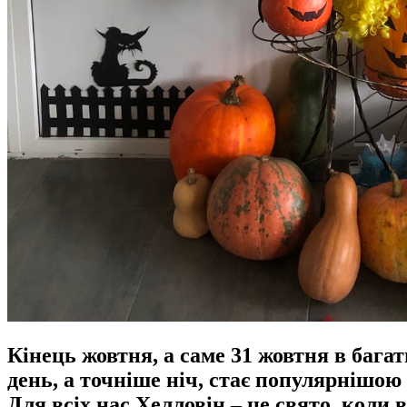
Кінець жовтня, а саме 31 жовтня в бага
день, а точніше ніч, стає популярнішою 
Для всіх нас Хелловін – це свято, коли