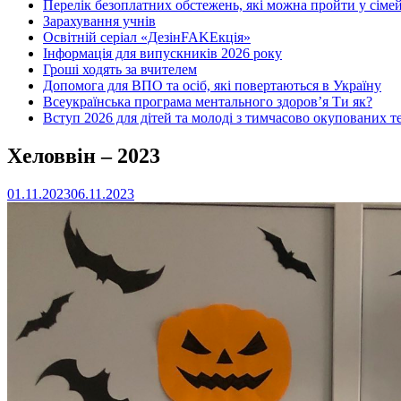
Перелік безоплатних обстежень, які можна пройти у сімей
Зарахування учнів
Освітній серіал «ДезінFAKEкція»
Інформація для випускників 2026 року
Гроші ходять за вчителем
Допомога для ВПО та осіб, які повертаються в Україну
Всеукраїнська програма ментального здоров’я Ти як?
Вступ 2026 для дітей та молоді з тимчасово окупованих т
Хеловвін – 2023
01.11.2023
06.11.2023