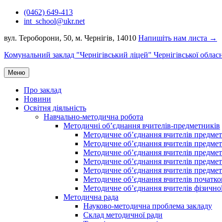
Перейти
(0462) 649-413
до
int_school@ukr.net
вмісту
вул. Тероборони, 50, м. Чернігів, 14010
Напишіть нам листа →
Комунальний заклад "Чернігівський ліцей" Чернігівської облас
Меню
Про заклад
Новини
Освітня діяльність
Навчально-методична робота
Методичні об’єднання вчителів-предметників
Методичне об’єднання вчителів предметі
Методичне об’єднання вчителів предметів
Методичне об’єднання вчителів предметі
Методичне об’єднання вчителів предметі
Методичне об’єднання вчителів предметів
Методичне об’єднання вчителів початко
Методичне об’єднання вчителів фізичної
Методична рада
Науково-методична проблема закладу
Склад методичної ради