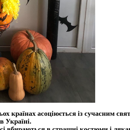
тьох країнах асоціюється із сучасним св
в Україні.
 всі вбираються в страшні костюми і ляк