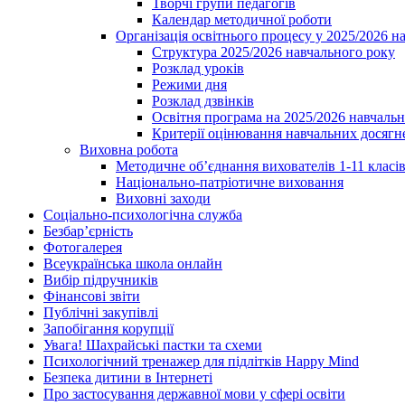
Творчі групи педагогів
Календар методичної роботи
Організація освітнього процесу у 2025/2026 н
Структура 2025/2026 навчального року
Розклад уроків
Режими дня
Розклад дзвінків
Освітня програма на 2025/2026 навчальн
Критерії оцінювання навчальних досягне
Виховна робота
Методичне об’єднання вихователів 1-11 класі
Національно-патріотичне виховання
Виховні заходи
Соціально-психологічна служба
Безбар’єрність
Фотогалерея
Всеукраїнська школа онлайн
Вибір підручників
Фінансові звіти
Публічні закупівлі
Запобігання корупції
Увага! Шахрайські пастки та схеми
Психологічний тренажер для підлітків Happy Mind
Безпека дитини в Інтернеті
Про застосування державної мови у сфері освіти