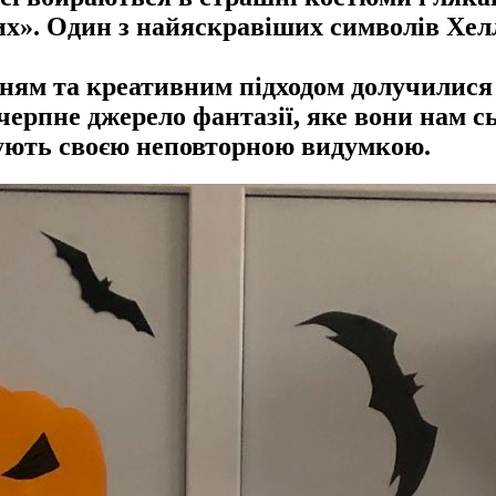
их». Один з найяскравіших символів Хелл
ням та креативним підходом долучилися 
черпне джерело фантазії, яке вони нам с
мшують своєю неповторною видумкою.