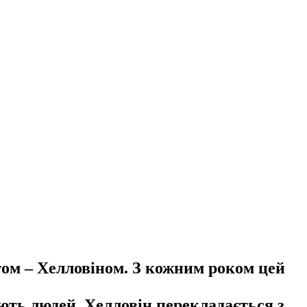
ятом – Хелловіном. З кожним роком цей
ають людей. Хелловін перекладається з