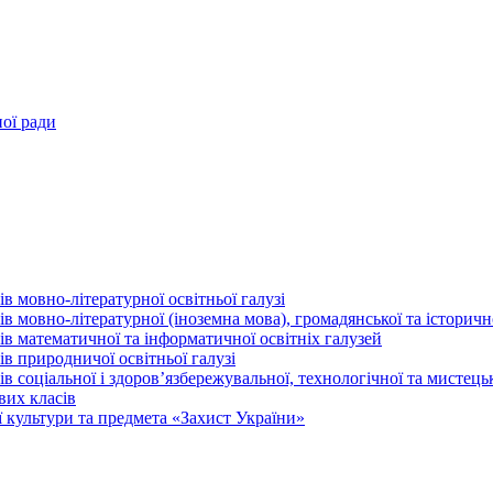
ної ради
в мовно-літературної освітньої галузі
 мовно-літературної (іноземна мова), громадянської та історично
в математичної та інформатичної освітніх галузей
в природничої освітньої галузі
 соціальної і здоров’язбережувальної, технологічної та мистецьк
вих класів
 культури та предмета «Захист України»